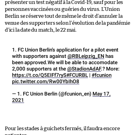
présenter un test négatif à la Covid-19, sauf pour les
personnes vaccinées ou guéries du virus. L’Union
Berlin se réserve tout de même le droit d’annuler la
venue des supporters selon l’évolution de la pandémie
d’ici la date du match, le 22 mai.
1. FC Union Berlin’s application for a pilot event
with supporters against
@RBLeipzig_EN
has
been approved.We will be able to accomodate
2,000 supporters at the
@StadionAdAF
.? More:
https://t.co/Q5EIFf7ryS
#FCURBL
|
#fcunion
pic.twitter.com/Rw00YbIhO8
— 1. FC Union Berlin (@fcunion_en)
May 17,
2021
Pour les stades à guichets fermés, il faudra encore