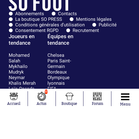
Abonnements
Contacts
La boutique SO PRESS
Mentions légales
Conditions générales d'utilisation
Publicité
Consentement RGPD
Recrutement
Joueurs en
Équipes en
tendance
tendance
Mohamed
Chelsea
Salah
Paris Saint-
Mykhailo
Germain
Mudryk
Bordeaux
Neymar
Olympique
Khalis Merah
lyonnais
Loïs Openda
FIFA
10
Moussa
Real Madrid
Niakhaté
RC Strasbourg
Accueil
Actus
Boutique
Forum
Menu
Nicolás
AC Milan
Tagliafico
France
Pavel Šulc
RC Lens
Josh Maja
Gauthier Hein