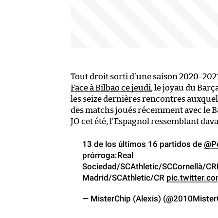
Tout droit sorti d’une saison 2020-2021 
Face à Bilbao ce jeudi
, le joyau du Barç
les seize dernières rencontres auxquell
des matchs joués récemment avec le Ba
JO cet été, l’Espagnol ressemblant da
13 de los últimos 16 partidos de
@Pe
prórroga:Real
Sociedad/SCAthletic/SCCornellà/
Madrid/SCAthletic/CR
pic.twitter.
— MisterChip (Alexis) (@2010Mister