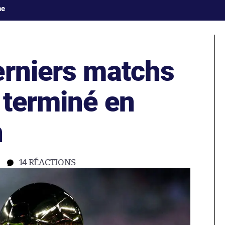
ne
erniers matchs
 terminé en
n
14
RÉACTIONS