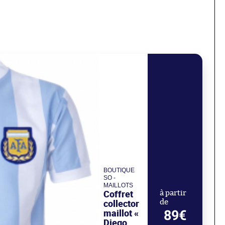
BOUTIQUE
SO -
MAILLOTS
Coffret
à partir
collector
de
maillot «
89€
Diego