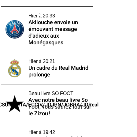
Hier à 20:33
Akliouche envoie un
émouvant message
d'adieux aux
Monégasques
Hier à 20:21
Un cadre du Real Madrid
prolonge
Beau livre SO FOOT
Avec notre beau livre So
/ECSUI/ECITA/ECCIV/JOJPN/JOBRA/JOReal
Foot, vous saurez tout sur
le Zizou !
Hier à 19:42