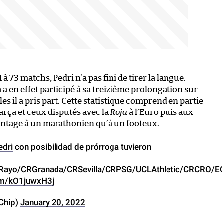
à 73 matchs, Pedri n’a pas fini de tirer la langue.
a a en effet participé à sa treizième prolongation sur
es il a pris part. Cette statistique comprend en partie
rça et ceux disputés avec la
Roja
à l’Euro puis aux
vantage à un marathonien qu’à un footeux.
dri
con posibilidad de prórroga tuvieron
CRRayo/CRGranada/CRSevilla/CRPSG/UCLAthletic/CRCRO
com/kO1juwxH3j
Chip)
January 20, 2022