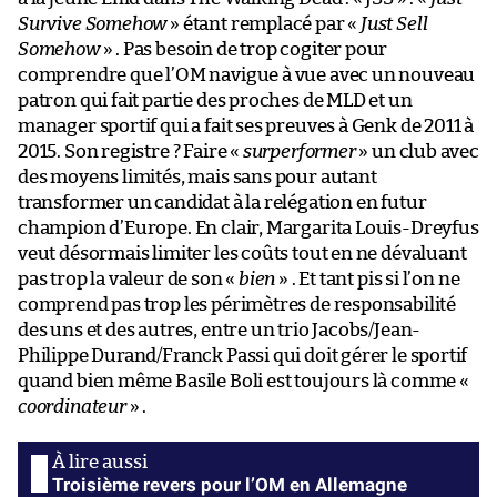
Survive Somehow
» étant remplacé par «
Just Sell
Somehow
» . Pas besoin de trop cogiter pour
comprendre que l’OM navigue à vue avec un nouveau
patron qui fait partie des proches de MLD et un
manager sportif qui a fait ses preuves à Genk de 2011 à
2015. Son registre ? Faire «
surperformer
» un club avec
des moyens limités, mais sans pour autant
transformer un candidat à la relégation en futur
champion d’Europe. En clair, Margarita Louis-Dreyfus
veut désormais limiter les coûts tout en ne dévaluant
pas trop la valeur de son «
bien
» . Et tant pis si l’on ne
comprend pas trop les périmètres de responsabilité
des uns et des autres, entre un trio Jacobs/Jean-
Philippe Durand/Franck Passi qui doit gérer le sportif
quand bien même Basile Boli est toujours là comme «
coordinateur
» .
Troisième revers pour l’OM en Allemagne