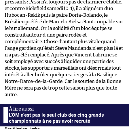
pressants : Passi n’a toujours pas de charnière établie,
et contre Bielefield samedi (0-1), il a aligné un duo
Hubocan-Rekik puis la paire Doria-Rolando, le
Brésilien préféré de Marcelo Bielsa étant coupable sur
le but allemand. Or, la solidité d’un bloc équipe se
construit autour d’une paire rodée et
complémentaire. Chose d’autant plus vitale quand
l’ange gardien qu’était Steve Mandanda n’est plus là et
n’a pas été remplacé. Après que Vincent Labrune se
soit employé avec succès à liquider une partie des
stocks, les supporters marseillais ont désormais tout
intérêt à aller brûler quelques cierges à la Basilique
Notre-Dame-de-la-Garde. Car le soutien de la Bonne
Mère ne sera pas de trop cette saison plus que toute
autre.
L'OM n'est pas le seul club des cinq grands
championnats à ne pas avoir recruté