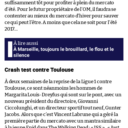
suffisamment tôt pour profiter à plein du mercato
d’été. Pour le futur propriétaire de l’OM, il faudra se
contenter au mieux du mercato d’hiver pour sauver
ce qui peut l’être. A moins que cela ne soit pour l’été
2017…
À Marseille, toujours le brouillard, le flou et le
silence
Crash test contre Toulouse
À deux semaines de la reprise de la Ligue 1 contre
Toulouse, ce sont néanmoins les hommes de
Margarita Louis-Dreyfus qui sont sur le pont, avec un
nouveau président du directoire, Giovanni
Ciccolunghi, et un directeur sportif tout neuf, Gunter
Jacobs. Alors que c’est Vincent Labrune qui a géré la
première partie du mercato avec un mantra similaire
à la jeune Enid dans The Walking Dead : « JSS » . «
Just