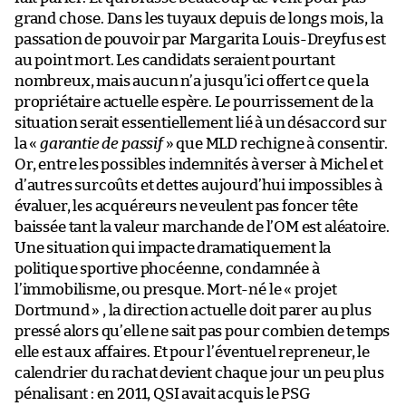
grand chose. Dans les tuyaux depuis de longs mois, la
passation de pouvoir par Margarita Louis-Dreyfus est
au point mort. Les candidats seraient pourtant
nombreux, mais aucun n’a jusqu’ici offert ce que la
propriétaire actuelle espère. Le pourrissement de la
situation serait essentiellement lié à un désaccord sur
la «
garantie de passif
» que MLD rechigne à consentir.
Or, entre les possibles indemnités à verser à Michel et
d’autres surcoûts et dettes aujourd’hui impossibles à
évaluer, les acquéreurs ne veulent pas foncer tête
baissée tant la valeur marchande de l’OM est aléatoire.
Une situation qui impacte dramatiquement la
politique sportive phocéenne, condamnée à
l’immobilisme, ou presque. Mort-né le « projet
Dortmund » , la direction actuelle doit parer au plus
pressé alors qu’elle ne sait pas pour combien de temps
elle est aux affaires. Et pour l’éventuel repreneur, le
calendrier du rachat devient chaque jour un peu plus
pénalisant : en 2011, QSI avait acquis le PSG