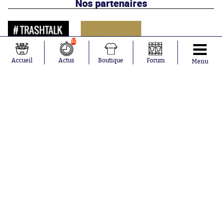
Nos partenaires
10
Accueil
Actus
Boutique
Forum
Menu
Abonnements
Contacts
La boutique SO PRESS
Mentions légales
Conditions générales d'utilisation
Publicité
Consentement RGPD
Recrutement
Joueurs en
Équipes en
tendance
tendance