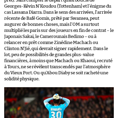
prêt). Sans compter le départ quasi bouclé de
Georges-Kévin N’Koudou (Tottenham) et l’énigme du
cas Lassana Diarra. Dans le sens des arrivées, l’arrivée
récente de Bafé Gomis, prêté par Swansea, peut
augurer de bonnes choses, mais l’OM a surtout
multiplié les paris sur des joueurs en fin de contrat – le
Japonais Sakai, le Camerounais Bedimo – ou à
relancer en prêt comme Zinédine Machach ou
Clinton N’Jié, qui devrait signer rapidement. Dans le
lot, peu de possibilités de grandes plus-value
financières, à moins que Machach ou Khaoui, recruté
à Tours, ne se révèlent transcendés par l’atmosphère
du Vieux Port. Ou qu’Abou Diaby se soit racheté une
solidité physique.