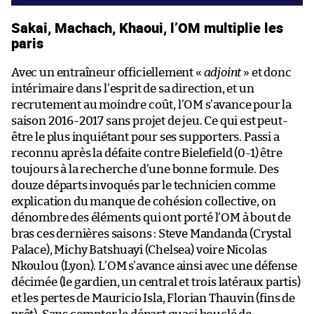
Sakai, Machach, Khaoui, l’OM multiplie les
paris
Avec un entraîneur officiellement «
adjoint
» et donc
intérimaire dans l’esprit de sa direction, et un
recrutement au moindre coût, l’OM s’avance pour la
saison 2016-2017 sans projet de jeu. Ce qui est peut-
être le plus inquiétant pour ses supporters. Passi a
reconnu après la défaite contre Bielefield (0-1) être
toujours à la recherche d’une bonne formule. Des
douze départs invoqués par le technicien comme
explication du manque de cohésion collective, on
dénombre des éléments qui ont porté l’OM à bout de
bras ces dernières saisons : Steve Mandanda (Crystal
Palace), Michy Batshuayi (Chelsea) voire Nicolas
Nkoulou (Lyon). L’OM s’avance ainsi avec une défense
décimée (le gardien, un central et trois latéraux partis)
et les pertes de Mauricio Isla, Florian Thauvin (fins de