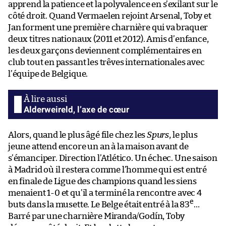
apprend la patience et la polyvalence en s’exilant sur le
côté droit. Quand Vermaelen rejoint Arsenal, Toby et
Jan forment une première charnière qui va braquer
deux titres nationaux (2011 et 2012). Amis d’enfance,
les deux garçons deviennent complémentaires en
club tout en passant les trêves internationales avec
l’équipe de Belgique.
Alderweireld, l’axe de cœur
Alors, quand le plus âgé file chez les
Spurs
, le plus
jeune attend encore un an à la maison avant de
s’émanciper. Direction l’Atlético. Un échec. Une saison
à Madrid où il restera comme l’homme qui est entré
en finale de Ligue des champions quand les siens
menaient 1-0 et qu’il a terminé la rencontre avec 4
e
buts dans la musette. Le Belge était entré à la 83
…
Barré par une charnière Miranda/Godín, Toby