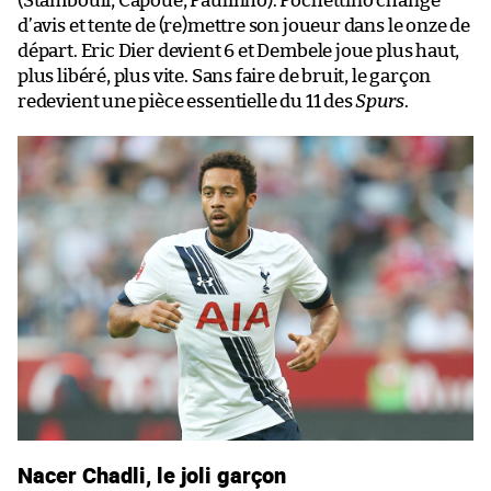
(Stambouli, Capoue, Paulinho). Pochettino change
d’avis et tente de (re)mettre son joueur dans le onze de
départ. Eric Dier devient 6 et Dembele joue plus haut,
plus libéré, plus vite. Sans faire de bruit, le garçon
redevient une pièce essentielle du 11 des
Spurs
.
Nacer Chadli, le joli garçon