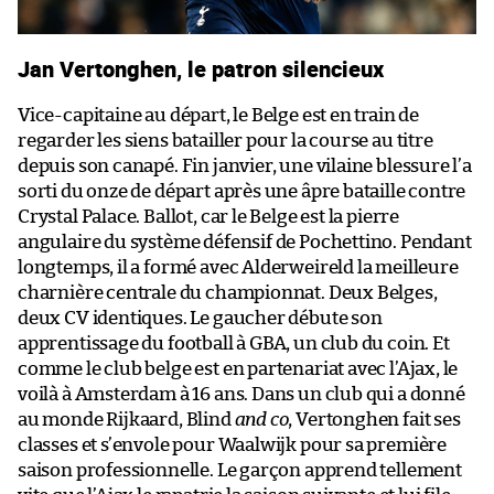
Jan Vertonghen, le patron silencieux
Vice-capitaine au départ, le Belge est en train de
regarder les siens batailler pour la course au titre
depuis son canapé. Fin janvier, une vilaine blessure l’a
sorti du onze de départ après une âpre bataille contre
Crystal Palace. Ballot, car le Belge est la pierre
angulaire du système défensif de Pochettino. Pendant
longtemps, il a formé avec Alderweireld la meilleure
charnière centrale du championnat. Deux Belges,
deux CV identiques. Le gaucher débute son
apprentissage du football à GBA, un club du coin. Et
comme le club belge est en partenariat avec l’Ajax, le
voilà à Amsterdam à 16 ans. Dans un club qui a donné
au monde Rijkaard, Blind
and co
, Vertonghen fait ses
classes et s’envole pour Waalwijk pour sa première
saison professionnelle. Le garçon apprend tellement