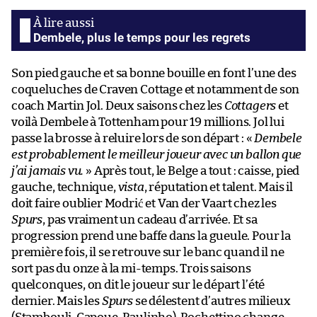
Dembele, plus le temps pour les regrets
Son pied gauche et sa bonne bouille en font l’une des
coqueluches de Craven Cottage et notamment de son
coach Martin Jol. Deux saisons chez les
Cottagers
et
voilà Dembele à Tottenham pour 19 millions. Jol lui
passe la brosse à reluire lors de son départ : «
Dembele
est probablement le meilleur joueur avec un ballon que
j’ai jamais vu.
» Après tout, le Belge a tout : caisse, pied
gauche, technique,
vista
, réputation et talent. Mais il
doit faire oublier Modrić et Van der Vaart chez les
Spurs
, pas vraiment un cadeau d’arrivée. Et sa
progression prend une baffe dans la gueule. Pour la
première fois, il se retrouve sur le banc quand il ne
sort pas du onze à la mi-temps. Trois saisons
quelconques, on dit le joueur sur le départ l’été
dernier. Mais les
Spurs
se délestent d’autres milieux