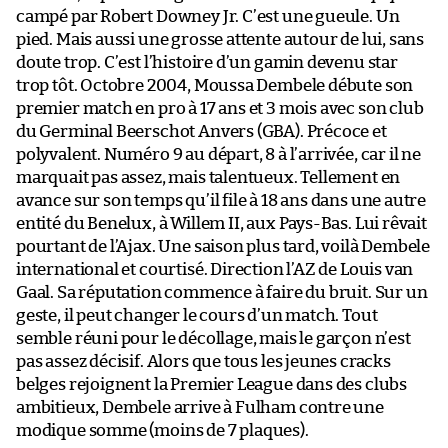
campé par Robert Downey Jr. C’est une gueule. Un
pied. Mais aussi une grosse attente autour de lui, sans
doute trop. C’est l’histoire d’un gamin devenu star
trop tôt. Octobre 2004, Moussa Dembele débute son
premier match en pro à 17 ans et 3 mois avec son club
du Germinal Beerschot Anvers (GBA). Précoce et
polyvalent. Numéro 9 au départ, 8 à l’arrivée, car il ne
marquait pas assez, mais talentueux. Tellement en
avance sur son temps qu’il file à 18 ans dans une autre
entité du Benelux, à Willem II, aux Pays-Bas. Lui rêvait
pourtant de l’Ajax. Une saison plus tard, voilà Dembele
international et courtisé. Direction l’AZ de Louis van
Gaal. Sa réputation commence à faire du bruit. Sur un
geste, il peut changer le cours d’un match. Tout
semble réuni pour le décollage, mais le garçon n’est
pas assez décisif. Alors que tous les jeunes cracks
belges rejoignent la Premier League dans des clubs
ambitieux, Dembele arrive à Fulham contre une
modique somme (moins de 7 plaques).