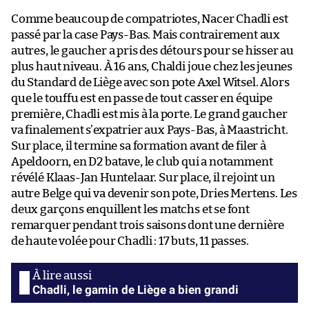
Comme beaucoup de compatriotes, Nacer Chadli est
passé par la case Pays-Bas. Mais contrairement aux
autres, le gaucher a pris des détours pour se hisser au
plus haut niveau. À 16 ans, Chaldi joue chez les jeunes
du Standard de Liège avec son pote Axel Witsel. Alors
que le touffu est en passe de tout casser en équipe
première, Chadli est mis à la porte. Le grand gaucher
va finalement s’expatrier aux Pays-Bas, à Maastricht.
Sur place, il termine sa formation avant de filer à
Apeldoorn, en D2 batave, le club qui a notamment
révélé Klaas-Jan Huntelaar. Sur place, il rejoint un
autre Belge qui va devenir son pote, Dries Mertens. Les
deux garçons enquillent les matchs et se font
remarquer pendant trois saisons dont une dernière
de haute volée pour Chadli : 17 buts, 11 passes.
Chadli, le gamin de Liège a bien grandi