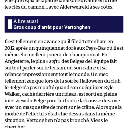
vite que l’Ajax le rapatrie la saison suivante et lui file
les clés du camion… avec Alderweireld à ses côtés.
Gros coup d’arrêt pour Vertonghen
Il est tellement en avance qu’il file à Tottenham en
2012 après un quinquennat doré aux Pays-Bas où il est
même élu meilleur joueur du championnat. En
Angleterre, le plus «
soft
» des Belges de l’équipe fait
surtout parler sur le terrain, où son calme et sa
relance impressionnent tout le monde. Un mec
tellement zen que lors de la soirée Halloween du club,
le Belge n’a pas moufté quand son coéquipier Kyle
Walker, caché derrière un rideau, est sorti en pleine
interview du Belge pour lui foutre la frousse de sa vie
avec un masque tête de mort sur le crâne. Alors que la
moitié de l’effectif s’était chié dessus dans la même
situation, Vertonghen n’a pas bronché. Viens le
chercher.