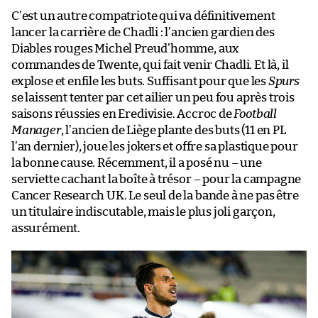
C’est un autre compatriote qui va définitivement
lancer la carrière de Chadli : l’ancien gardien des
Diables rouges Michel Preud’homme, aux
commandes de Twente, qui fait venir Chadli. Et là, il
explose et enfile les buts. Suffisant pour que les
Spurs
se laissent tenter par cet ailier un peu fou après trois
saisons réussies en Eredivisie. Accroc de
Football
Manager
, l’ancien de Liège plante des buts (11 en PL
l’an dernier), joue les jokers et offre sa plastique pour
la bonne cause. Récemment, il a posé nu – une
serviette cachant la boîte à trésor – pour la campagne
Cancer Research UK. Le seul de la bande à ne pas être
un titulaire indiscutable, mais le plus joli garçon,
assurément.