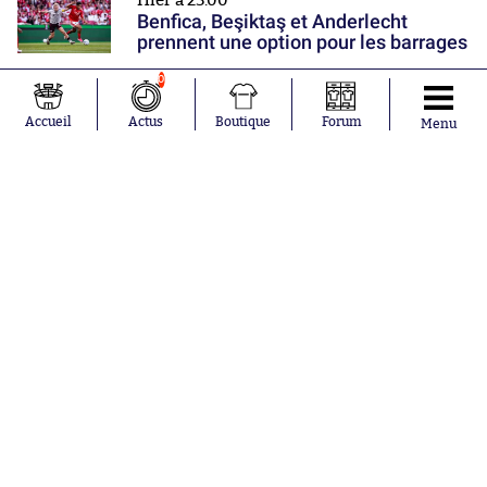
Hier à 23:00
Benfica, Beşiktaş et Anderlecht
prennent une option pour les barrages
0
Hier à 22:48
Accueil
Actus
Boutique
Forum
Infantino a encore un soutien
Menu
Hier à 22:00
Monaco poursuit sa prépa par une
victoire
Nos partenaires