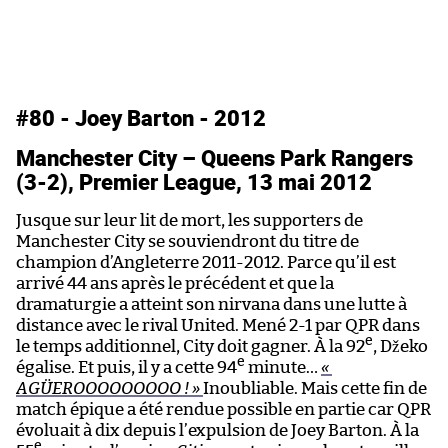
#80 - Joey Barton - 2012
#
Manchester City – Queens Park Rangers
à 
(3-2), Premier League, 13 mai 2012
P
Jusque sur leur lit de mort, les supporters de
Po
Manchester City se souviendront du titre de
Po
champion d’Angleterre 2011-2012. Parce qu’il est
de
arrivé 44 ans après le précédent et que la
d’
dramaturgie a atteint son nirvana dans une lutte à
gr
distance avec le rival United. Mené 2-1 par QPR dans
to
e
le temps additionnel, City doit gagner. À la 92
, Džeko
ma
e
égalise. Et puis, il y a cette 94
minute…
«
Le
AGÜEROOOOOOOOO ! »
Inoubliable. Mais cette fin de
c
match épique a été rendue possible en partie car QPR
E
évoluait à dix depuis l’expulsion de Joey Barton. À la
fa
e