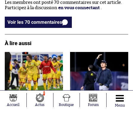
Les membres ont posté 70 commentaires sur cet article.
Participez à la discussion
en vous connectant
.
Voir les 70 commentaires
À lire aussi
Le Mans officiellement
Réginald Ray et Bastia
0
promu en Ligue 1, direction
officialisent leur divorce
la Ligue 3 pour Bastia
Accueil
Actus
Boutique
Forum
Menu
Articles en tendances