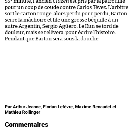
55
minute, l’ancien
Citizen
est pris par la patrouille
es
pour un coup de coude contre Carlos Tévez. L’arbitre
à 
sort le carton rouge, alors perdu pour perdu, Barton
ég
serre la mâchoire et file une grosse béquille à un
l’
autre Argentin, Sergio Agüero. Le Kun se tord de
dé
douleur, mais se relèvera, pour écrire l’histoire.
év
Pendant que Barton sera sous la douche.
re
d
él
m
Par Arthur Jeanne, Florian Lefèvre, Maxime Renaudet et
Mathieu Rollinger
Commentaires