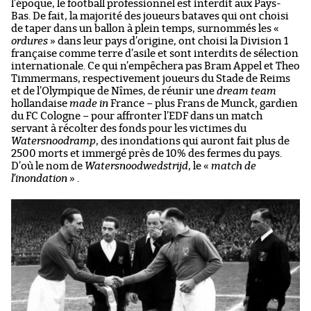
l’époque, le football professionnel est interdit aux Pays-
Bas. De fait, la majorité des joueurs bataves qui ont choisi
de taper dans un ballon à plein temps, surnommés les «
ordures
» dans leur pays d’origine, ont choisi la Division 1
française comme terre d’asile et sont interdits de sélection
internationale. Ce qui n’empêchera pas Bram Appel et Theo
Timmermans, respectivement joueurs du Stade de Reims
et de l’Olympique de Nîmes, de réunir une
dream team
hollandaise
made in
France – plus Frans de Munck, gardien
du FC Cologne – pour affronter l’EDF dans un match
servant à récolter des fonds pour les victimes du
Watersnoodramp
, des inondations qui auront fait plus de
2500 morts et immergé près de 10% des fermes du pays.
D’où le nom de
Watersnoodwedstrijd
, le «
match de
l’inondation
» .