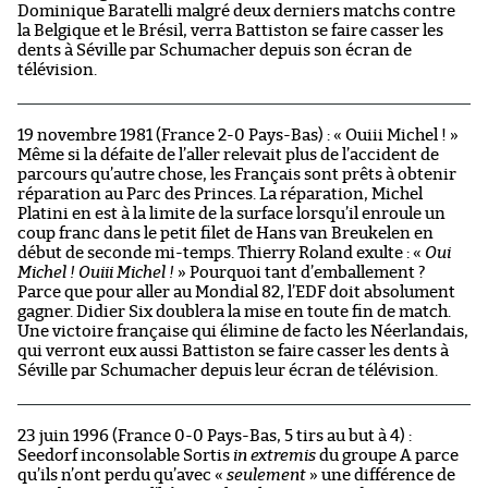
Dominique Baratelli malgré deux derniers matchs contre
la Belgique et le Brésil, verra Battiston se faire casser les
dents à Séville par Schumacher depuis son écran de
télévision.
19 novembre 1981 (France 2-0 Pays-Bas) : « Ouiii Michel ! »
Même si la défaite de l’aller relevait plus de l’accident de
parcours qu’autre chose, les Français sont prêts à obtenir
réparation au Parc des Princes. La réparation, Michel
Platini en est à la limite de la surface lorsqu’il enroule un
coup franc dans le petit filet de Hans van Breukelen en
début de seconde mi-temps. Thierry Roland exulte : «
Oui
Michel ! Ouiii Michel !
» Pourquoi tant d’emballement ?
Parce que pour aller au Mondial 82, l’EDF doit absolument
gagner. Didier Six doublera la mise en toute fin de match.
Une victoire française qui élimine de facto les Néerlandais,
qui verront eux aussi Battiston se faire casser les dents à
Séville par Schumacher depuis leur écran de télévision.
23 juin 1996 (France 0-0 Pays-Bas, 5 tirs au but à 4) :
Seedorf inconsolable Sortis
in extremis
du groupe A parce
qu’ils n’ont perdu qu’avec «
seulement
» une différence de