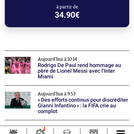
à partir de
34.90€
Aujourd'hui à 10:14
Rodrigo De Paul rend hommage au
père de Lionel Messi avec l'Inter
Miami
Aujourd'hui à 9:53
« Des efforts continus pour discréditer
Gianni Infantino » : la FIFA crie au
complot
Aujourd'hui à 9:22
3