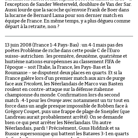
l’exception de Sander Westerveld, doublure de Van der Sar.
Aussi lourde que la sacoche qu’envoie Frank de Boer dans
la lucarne de Bernard Lama pour son dernier match en
équipe de France. En même temps, y a plus dégueu comme
départ à la retraite, non ?
13 juin 2008 (France 1-4 Pays-Bas) : un 4-1 mais pas des
poètes Problème de riche dans cette poule C de l’Euro
suisso-autrichien : les première, deuxième, quatrième et
huitième nations européennes au classement FIFA de
l’époque – soit l’Italie, la France, les Pays-Bas et la
Roumanie – se disputent deux places en quarts. Et si la
France galère lors d’un premier match aux airs de purge
face aux
Tricolorii
, les Néerlandais de Marco van Basten
roulent en contre-attaque sur la défense italienne
championne du monde. Confirmation lors du second
match : 4-1 pour les
Oranje
avec notamment un tir tout en
force dans un angle presque impossible de Robben face à
Grégory Coupet, puis une frappe de plage de Sneijder (que
Landreau aurait probablement arrêté). On se demande
bien ce qui peut arrêter les Néerlandais. Un autre
Néerlandais, pardi ! Précisément, Guus Hiddink et sa
Russie supersonique qui battent les Bataves 3-1 en quarts