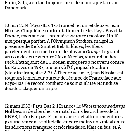
Enfin, 8-1, ça en fait toujours neuf de moins que face au
Danemark.
10 mai 1934 (Pays-Bas 4-5 France) : et un, et deux et Jean
Nicolas Cinquième confrontation entre les Pays-Bas et la
France, mais surtout, première victoire tricolore. Un 10
mai presque parfait. À l’Olympisch Stadion, malgré la
présence de Kick Smit et Beb Bakhuys, les Bleus
parviennent à en mettre un de plus aux
Oranje
. Le grand
artisan de cette victoire ? Jean Nicolas, auteur d’un
hat
trick
. L’attaquant du FC Rouen marquera à nouveau contre
les Bataves en 1937, toujours à l’Olympisch Stadion
(victoire française 2-3). À l’heure actuelle, Jean Nicolas est
toujours le meilleur buteur de l’équipe de France face aux
Pays-Bas. Le record tombera ce soir si Blaise Matuidi se
décide à claquer un triplé.
12 mars 1953 (Pays-Bas 2-1 France) : le
Watersnoodwedstrijd
Nul besoin de chercher ce match dans les archives de la
KNVB, il n’existe pas. Et pour cause : cet affrontement n’est
pas une rencontre officielle, encore moins un amical entre
les sélections française et néerlandaise. Mais en fait, si. À