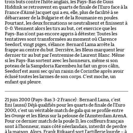
trois buts contre l’hôte anglais, les Pays-Bas de Guus
Hiddink se retrouvent en quarts de finale de l’Euro face à la
France d’Aimé Jacquet qui a eu, elle, plus de facilité à se
débarrasser de la Bulgarie et de la Roumanie en poules.
Pourtant, les deux formations se neutralisent et finissent à
0-0. Viennent alors les tirs au but, cet exercice que les
Pays-Bas n’ont pas encore appris à détester. Toutes les
tentatives sont transformées au moment où Clarence
Seedorf, vingt piges, s’élance. Bernard Lama arrête la
frappe au centre du but. Derrière, les Bleus marquent leur
dernier tir au but par l’entremise de Laurent Blanc. Même
si les Pays-Bas sortent avec les honneurs, même si son
poteau de la Sampdoria Karembeu lui fait un gros câlin,
Seedorf est aussi sec qu’un raisin de Corinthe après avoir
éclusé toutes les larmes de son corps. C’est moche, un
enfant qui pleure.
21 juin 2000 (Pays-Bas 3-2 France) : Bernard Lama, c’est
fini (aussi) Déjà qualifiés pour les quarts de finale de l’Euro
2000, c’est un véritable match de gala qui se profile entre
les
Oranje
et les Bleus sur la pelouse de l’Amsterdam ArenA.
Pour ce dernier match de la poule D, les coiffeurs français
sont à l’honneur, mais côté néerlandais, interdit de perdre
à la maison. Alors, Frank Rijkaard sort l’artillerie lourde – à