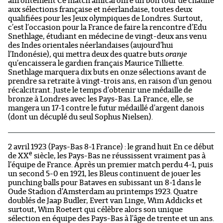
affrontement Ce match amical offre un bon tour de chauffe
aux sélections française et néerlandaise, toutes deux
qualifiées pour les Jeux olympiques de Londres. Surtout,
c’est l’occasion pour la France de faire la rencontre d’Edu
Snethlage, étudiant en médecine de vingt-deux ans venu
des Indes orientales néerlandaises (aujourd’hui
l’Indonésie), qui mettra deux des quatre buts
oranje
qu’encaissera le gardien français Maurice Tilliette.
Snethlage marquera dix buts en onze sélections avant de
prendre sa retraite à vingt-trois ans, en raison d’un genou
récalcitrant. Juste le temps d’obtenir une médaille de
bronze à Londres avec les Pays-Bas. La France, elle, se
mangera un 17-1 contre le futur médaillé d’argent danois
(dont un décuplé du seul Sophus Nielsen).
2 avril 1923 (Pays-Bas 8-1 France) : le grand huit En ce début
e
de XX
siècle, les Pays-Bas ne réussissent vraiment pas à
l’équipe de France. Après un premier match perdu 4-1, puis
un second 5-0 en 1921, les Bleus continuent de jouer les
punching balls pour Bataves en subissant un 8-1 dans le
Oude Stadion d’Amsterdam au printemps 1923. Quatre
doublés de Jaap Budler, Evert van Linge, Wim Addicks et
surtout, Wim Roetert qui célèbre alors son unique
sélection en équipe des Pays-Bas à l’âge de trente et un ans.