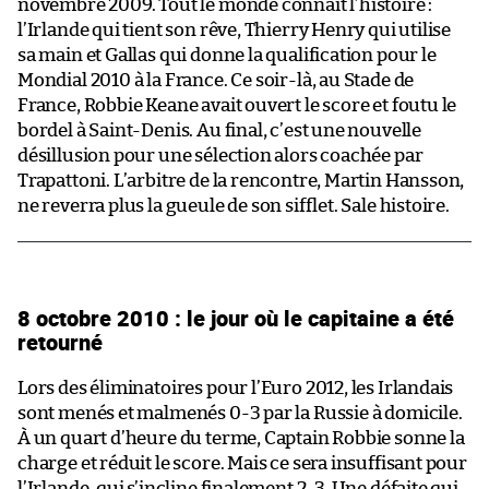
novembre 2009. Tout le monde connaît l’histoire :
l’Irlande qui tient son rêve, Thierry Henry qui utilise
sa main et Gallas qui donne la qualification pour le
Mondial 2010 à la France. Ce soir-là, au Stade de
France, Robbie Keane avait ouvert le score et foutu le
bordel à Saint-Denis. Au final, c’est une nouvelle
désillusion pour une sélection alors coachée par
Trapattoni. L’arbitre de la rencontre, Martin Hansson,
ne reverra plus la gueule de son sifflet. Sale histoire.
8 octobre 2010 : le jour où le capitaine a été
retourné
Lors des éliminatoires pour l’Euro 2012, les Irlandais
sont menés et malmenés 0-3 par la Russie à domicile.
À un quart d’heure du terme, Captain Robbie sonne la
charge et réduit le score. Mais ce sera insuffisant pour
l’Irlande, qui s’incline finalement 2-3. Une défaite qui