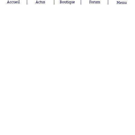
Accueil
Actus
Boutique
Forum
Menu
Aujourd'hui à 14:45
Les ultras parisiens boycottent le
Trophée des champions
Nos partenaires
Abonnements
Contacts
La boutique SO PRESS
Mentions légales