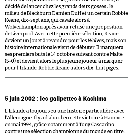
décidé de lancer chez les grands deux gosses : le
milieu de Blackburn Damien Duff et un certain Robbie
Keane, dix-sept ans, qui cavale alors à
Wolverhampton après avoir refusé une proposition
de Liverpool. Avec cette première sélection, Keane
devient un jouet à revendre pour les
Wolves
, mais son
histoire internationale vient de débuter. Il marquera
ses premiers buts le 14 octobre suivant contre Malte
(5-0) et devient alors le plus jeune joueur à marquer
pour l’Irlande. Robbie Keane a alors dix-huit piges.
5 juin 2002 : les galipettes à Kashima
L’Irlande a toujours eu une histoire particulière avec
l’Allemagne. Il y a d’abord eu cette victoire à Hanovre
en mai 1994, grâce notamment à Tony Cascarino
contre une sélection championne du monde en titre.