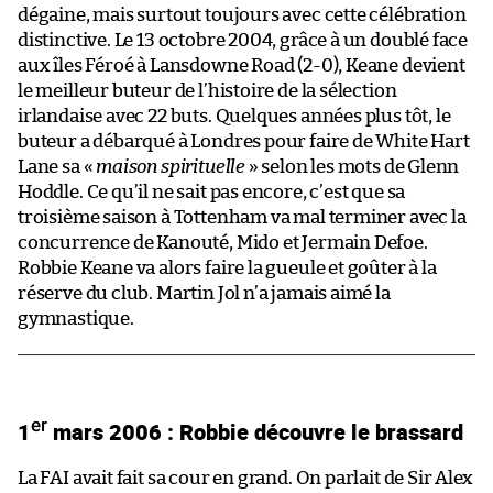
dégaine, mais surtout toujours avec cette célébration
distinctive. Le 13 octobre 2004, grâce à un doublé face
aux îles Féroé à Lansdowne Road (2-0), Keane devient
le meilleur buteur de l’histoire de la sélection
irlandaise avec 22 buts. Quelques années plus tôt, le
buteur a débarqué à Londres pour faire de White Hart
Lane sa «
maison spirituelle
» selon les mots de Glenn
Hoddle. Ce qu’il ne sait pas encore, c’est que sa
troisième saison à Tottenham va mal terminer avec la
concurrence de Kanouté, Mido et Jermain Defoe.
Robbie Keane va alors faire la gueule et goûter à la
réserve du club. Martin Jol n’a jamais aimé la
gymnastique.
er
1
mars 2006 : Robbie découvre le brassard
La FAI avait fait sa cour en grand. On parlait de Sir Alex