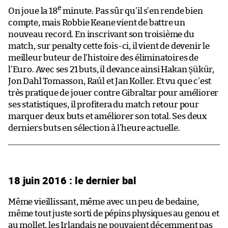
e
On joue la 18
minute. Pas sûr qu’il s’en rende bien
compte, mais Robbie Keane vient de battre un
nouveau record. En inscrivant son troisième du
match, sur penalty cette fois-ci, il vient de devenir le
meilleur buteur de l’histoire des éliminatoires de
l’Euro. Avec ses 21 buts, il devance ainsi Hakan Şükür,
Jon Dahl Tomasson, Raúl et Jan Koller. Et vu que c’est
très pratique de jouer contre Gibraltar pour améliorer
ses statistiques, il profitera du match retour pour
marquer deux buts et améliorer son total. Ses deux
derniers buts en sélection à l’heure actuelle.
18 juin 2016 : le dernier bal
Même vieillissant, même avec un peu de bedaine,
même tout juste sorti de pépins physiques au genou et
au mollet, les Irlandais ne pouvaient décemment pas