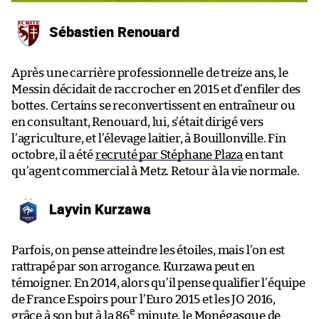
Sébastien Renouard
Après une carrière professionnelle de treize ans, le
Messin décidait de raccrocher en 2015 et d’enfiler des
bottes. Certains se reconvertissent en entraîneur ou
en consultant, Renouard, lui, s’était dirigé vers
l’agriculture, et l’élevage laitier, à Bouillonville. Fin
octobre, il a été
recruté par Stéphane Plaza
en tant
qu’agent commercial à Metz. Retour à la vie normale.
Layvin Kurzawa
Parfois, on pense atteindre les étoiles, mais l’on est
rattrapé par son arrogance. Kurzawa peut en
témoigner. En 2014, alors qu’il pense qualifier l’équipe
de France Espoirs pour l’Euro 2015 et les JO 2016,
e
grâce à son but à la 86
minute, le Monégasque de