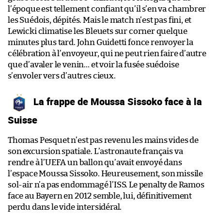
l’époque est tellement confiant qu’il s’en va chambrer
les Suédois, dépités. Mais le match n’est pas fini, et
Lewicki climatise les Bleuets sur corner quelque
minutes plus tard. John Guidetti fonce renvoyer la
célébration à l’envoyeur, qui ne peut rien faire d’autre
que d’avaler le venin… et voir la fusée suédoise
s’envoler vers d’autres cieux.
La frappe de Moussa Sissoko face à la
Suisse
Thomas Pesquet n’est pas revenu les mains vides de
son excursion spatiale. L’astronaute français va
rendre à l’UEFA un ballon qu’avait envoyé dans
l’espace Moussa Sissoko. Heureusement, son missile
sol-air n’a pas endommagé l’ISS. Le penalty de Ramos
face au Bayern en 2012 semble, lui, définitivement
perdu dans le vide intersidéral.