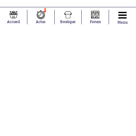
0
Accueil
Actus
Boutique
Forum
Menu
Abonnements
Contacts
La boutique SO PRESS
Mentions légales
Conditions générales d'utilisation
Publicité
Consentement RGPD
Recrutement
Joueurs en
Équipes en
tendance
tendance
Mohamed
Chelsea
Salah
Paris Saint-
Mykhailo
Germain
Mudryk
Bordeaux
Neymar
Olympique
Khalis Merah
lyonnais
Loïs Openda
FIFA
Moussa
Real Madrid
Niakhaté
RC Strasbourg
Nicolás
AC Milan
Tagliafico
France