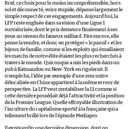
Bref, ce choix pour le moins incompréhensible, hors
sol et déconnecté, voire stupide, dépasse largement le
simple respect de ces engagements. Aujourd’hui, la
LFP reste engluée dans sa vision d’une Ligue 1
survalorisée, dont le prix demeure finalement à ses
yeux au niveau du fameux milliard. Pire encore, elle
pense la vendre, et donc en protéger « le passif » et les
bijoux de famille, comme si les exploits qui émaillaient
les matchs de notre élite étaient les plus recherchés à
travers le monde. Quiconque a mis les pieds dans un
pub à Katmandou ou New-York en rigolerait. Il
n’empêche, l’idée par exemple d’une rencontre
délocalisée en Chine appartient à la même erreur de
perspective. La LFP veut rentabiliser la L1 comme si
cette dernière possédait déjà l’attractivité et la position
de la Premier League. Quelle effroyable illustration de
l’inculture du capitalisme sportif à la française qui a
tellement brillé lors de l’épisode Mediapro.
Il existe enfin une dernière dimension, dont on