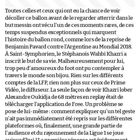
Toutes celles et ceux qui ont eu la chance de voir
décoller ce ballon avant de le regarder atterrir dans le
but messin ont vécu l’un de ces moments rares, de ces
temps suspendus exceptionnels qui marquent
l’histoire du ballon rond, comme lors de la reprise de
Benjamin Pavard contre l’Argentine au Mondial 2018.
À Saint-Symphorien, le Stéphanois Wahbi Khazri a
inscrit le but de sa vie. Malheureusement pour lui,
trop peu d’amoureux du foot ont pu contempler à
travers le monde son bijou. Rien sur les différents
comptes de la LFP, rien non plus sur ceux de Prime
Vidéo, le diffuseur. La seule façon de voir Khazri lober
Alexandre Oukidja de 68 mètres en replay était de
télécharger l’application de Free. Un problème se
pose de lui-même : comment expliquer qu’un tel geste
n’ait pas immédiatement été repris sur les différentes
plateformes où, finalement, une grande partie de
l’audience et du rayonnement de la Ligue 1 se joue