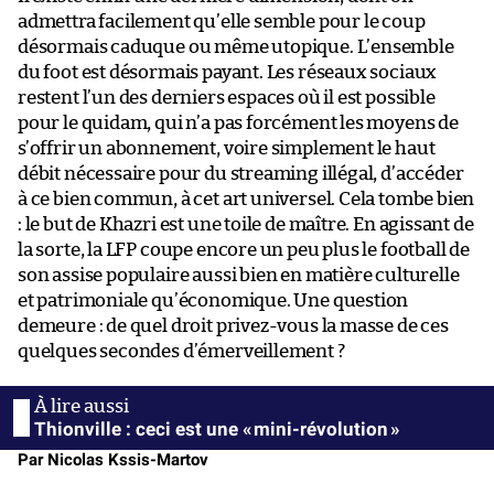
admettra facilement qu’elle semble pour le coup
désormais caduque ou même utopique. L’ensemble
du foot est désormais payant. Les réseaux sociaux
restent l’un des derniers espaces où il est possible
pour le quidam, qui n’a pas forcément les moyens de
s’offrir un abonnement, voire simplement le haut
débit nécessaire pour du streaming illégal, d’accéder
à ce bien commun, à cet art universel. Cela tombe bien
: le but de Khazri est une toile de maître. En agissant de
la sorte, la LFP coupe encore un peu plus le football de
son assise populaire aussi bien en matière culturelle
et patrimoniale qu’économique. Une question
demeure : de quel droit privez-vous la masse de ces
quelques secondes d’émerveillement ?
Thionville : ceci est une « mini-révolution »
Par Nicolas Kssis-Martov