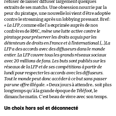
refuser de laisser diffuser largement quelques
extraits de ses matchs. Une obsession nourrie par la
peur du piratage, une nouvelle loi vient d’être adoptée
contre le streaming après un lobbying pressant. Bref :
« La LFP
, comme elle l’a exprimée auprès de nos
confrères de RMC,
mène une lutte active contre le
piratage pour préserver les droits acquis par les
détenteurs de droits en France et à l’international.
(…)
La
LFP a des accords avec des diffuseurs dans le monde
entier. La LFP couvre tous les grands réseaux sociaux
avec 20 millions de fans. Les buts sont publiés sur les
réseaux de la LFP et de ses compétitions à partir de
lundi pour respecter les accords avec les diffuseurs.
Tout le monde peut donc accéder à ce but sans passer
par une offre illégale. »
Deux jours à attendre.. soit plus
longtemps qu’à la grande époque de
Téléfoot
, le
dimanche matin. C’est beau de vivre avec son temps.
Un choix hors sol et déconnecté