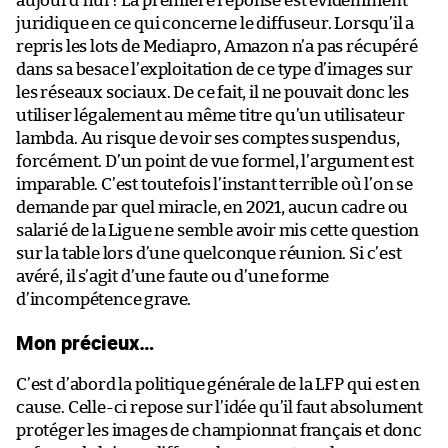
aujourd’hui ? La première réponse est évidemment
juridique en ce qui concerne le diffuseur. Lorsqu’il a
repris les lots de Mediapro, Amazon n’a pas récupéré
dans sa besace l’exploitation de ce type d’images sur
les réseaux sociaux. De ce fait, il ne pouvait donc les
utiliser légalement au même titre qu’un utilisateur
lambda. Au risque de voir ses comptes suspendus,
forcément. D’un point de vue formel, l’argument est
imparable. C’est toutefois l’instant terrible où l’on se
demande par quel miracle, en 2021, aucun cadre ou
salarié de la Ligue ne semble avoir mis cette question
sur la table lors d’une quelconque réunion. Si c’est
avéré, il s’agit d’une faute ou d’une forme
d’incompétence grave.
Mon précieux…
C’est d’abord la politique générale de la LFP qui est en
cause. Celle-ci repose sur l’idée qu’il faut absolument
protéger les images de championnat français et donc