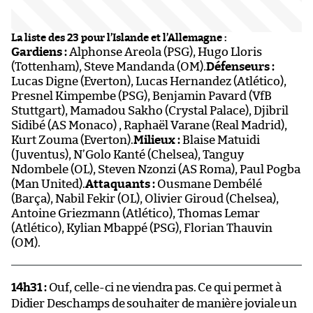
La liste des 23 pour l’Islande et l’Allemagne :
Gardiens :
Alphonse Areola (PSG), Hugo Lloris
(Tottenham), Steve Mandanda (OM).
Défenseurs :
Lucas Digne (Everton), Lucas Hernandez (Atlético),
Presnel Kimpembe (PSG), Benjamin Pavard (VfB
Stuttgart), Mamadou Sakho (Crystal Palace), Djibril
Sidibé (AS Monaco) , Raphaël Varane (Real Madrid),
Kurt Zouma (Everton).
Milieux :
Blaise Matuidi
(Juventus), N’Golo Kanté (Chelsea), Tanguy
Ndombele (OL), Steven Nzonzi (AS Roma), Paul Pogba
(Man United).
Attaquants :
Ousmane Dembélé
(Barça), Nabil Fekir (OL), Olivier Giroud (Chelsea),
Antoine Griezmann (Atlético), Thomas Lemar
(Atlético), Kylian Mbappé (PSG), Florian Thauvin
(OM).
14h31 :
Ouf, celle-ci ne viendra pas. Ce qui permet à
Didier Deschamps de souhaiter de manière joviale un