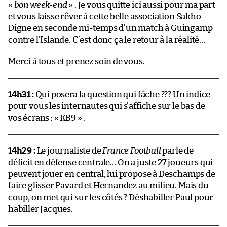
«
bon week-end
» . Je vous quitte ici aussi pour ma part
et vous laisse rêver à cette belle association Sakho-
Digne en seconde mi-temps d’un match à Guingamp
contre l’Islande. C’est donc ça le retour à la réalité…
Merci à tous et prenez soin de vous.
14h31 :
Qui posera la question qui fâche ??? Un indice
pour vous les internautes qui s’affiche sur le bas de
vos écrans : « KB9 » .
14h29 :
Le journaliste de
France Football
parle de
déficit en défense centrale… On a juste 27 joueurs qui
peuvent jouer en central, lui propose à Deschamps de
faire glisser Pavard et Hernandez au milieu. Mais du
coup, on met qui sur les côtés ? Déshabiller Paul pour
habiller Jacques.