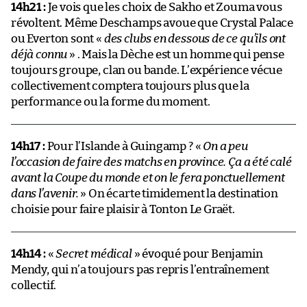
14h21 :
Je vois que les choix de Sakho et Zouma vous
révoltent. Même Deschamps avoue que Crystal Palace
ou Everton sont «
des clubs en dessous de ce qu’ils ont
déjà connu
» . Mais la Dèche est un homme qui pense
toujours groupe, clan ou bande. L’expérience vécue
collectivement comptera toujours plus que la
performance ou la forme du moment.
14h17 :
Pour l’Islande à Guingamp ? «
On a peu
l’occasion de faire des matchs en province. Ça a été calé
avant la Coupe du monde et on le fera ponctuellement
dans l’avenir.
» On écarte timidement la destination
choisie pour faire plaisir à Tonton Le Graët.
14h14 :
«
Secret médical
» évoqué pour Benjamin
Mendy, qui n’a toujours pas repris l’entraînement
collectif.