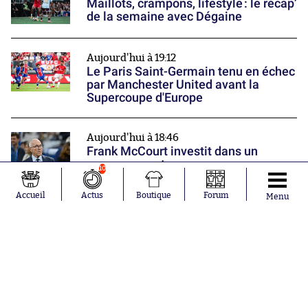
Maillots, crampons, lifestyle : le récap’
de la semaine avec Dégaine
Aujourd'hui à 19:12
Le Paris Saint-Germain tenu en échec
par Manchester United avant la
Supercoupe d'Europe
Aujourd'hui à 18:46
Frank McCourt investit dans un
nouveau sport
10
Nos partenaires
Accueil
Actus
Boutique
Forum
Menu