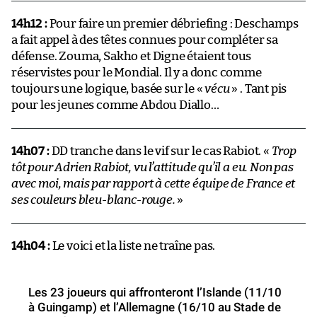
14h12 :
Pour faire un premier débriefing : Deschamps
a fait appel à des têtes connues pour compléter sa
défense. Zouma, Sakho et Digne étaient tous
réservistes pour le Mondial. Il y a donc comme
toujours une logique, basée sur le «
vécu
» . Tant pis
pour les jeunes comme Abdou Diallo…
14h07 :
DD tranche dans le vif sur le cas Rabiot. «
Trop
tôt pour Adrien Rabiot, vu l’attitude qu’il a eu. Non pas
avec moi, mais par rapport à cette équipe de France et
ses couleurs bleu-blanc-rouge.
»
14h04 :
Le voici et la liste ne traîne pas.
Les 23 joueurs qui affronteront l’Islande (11/10
à Guingamp) et l’Allemagne (16/10 au Stade de