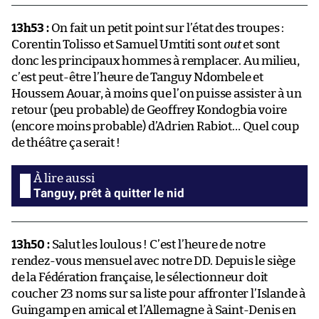
13h53 :
On fait un petit point sur l’état des troupes :
Corentin Tolisso et Samuel Umtiti sont
out
et sont
donc les principaux hommes à remplacer. Au milieu,
c’est peut-être l’heure de Tanguy Ndombele et
Houssem Aouar, à moins que l’on puisse assister à un
retour (peu probable) de Geoffrey Kondogbia voire
(encore moins probable) d’Adrien Rabiot… Quel coup
de théâtre ça serait !
Tanguy, prêt à quitter le nid
13h50 :
Salut les loulous ! C’est l’heure de notre
rendez-vous mensuel avec notre DD. Depuis le siège
de la Fédération française, le sélectionneur doit
coucher 23 noms sur sa liste pour affronter l’Islande à
Guingamp en amical et l’Allemagne à Saint-Denis en