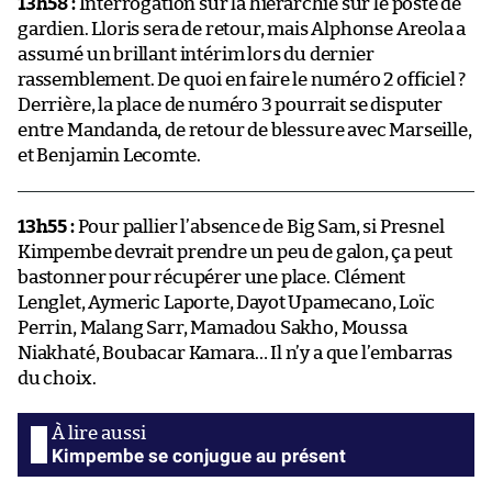
13h58 :
Interrogation sur la hiérarchie sur le poste de
gardien. Lloris sera de retour, mais Alphonse Areola a
assumé un brillant intérim lors du dernier
rassemblement. De quoi en faire le numéro 2 officiel ?
Derrière, la place de numéro 3 pourrait se disputer
entre Mandanda, de retour de blessure avec Marseille,
et Benjamin Lecomte.
13h55 :
Pour pallier l’absence de Big Sam, si Presnel
Kimpembe devrait prendre un peu de galon, ça peut
bastonner pour récupérer une place. Clément
Lenglet, Aymeric Laporte, Dayot Upamecano, Loïc
Perrin, Malang Sarr, Mamadou Sakho, Moussa
Niakhaté, Boubacar Kamara… Il n’y a que l’embarras
du choix.
Kimpembe se conjugue au présent