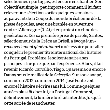
sélectionneur portugais, est encore en chantier. Son
objectif est simple : peu importe comment, il lui faut
relever une sélection sortie quelques semaines
auparavant de la Coupe du monde brésilienne dès la
phase de poules, avec une branlée en ouverture
contre l’Allemagne (0-4), et en proie à un choc des
générations. Dès sa première prise de parole, Santos,
sélectionneur de la Grèce au Brésil, a évoqué un «
renouvellement générationnel
» nécessaire pour aller
conquérir le premier titre international de l’histoire
du Portugal. Problème, le soixantenaire a ses
principes : il ne jure que par l’expérience. Alors, il fait
revenir Ricardo Carvalho, Tiago, Quaresma ou encore
Danny sous le maillot de la
Selecção
. Sur son canapé,
comme en 2012, comme en 2014, José Fonte voit
encore l’histoire s’écrire sans lui. Comme quelques
années plus tôt chez lui, au Portugal. Comme si,
définitivement, la lumière lui était interdite. Jusqu’à
cette soirée de Manchester.