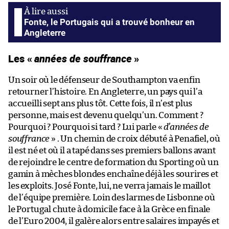
Fonte, le Portugais qui a trouvé bonheur en
Angleterre
Les «
années de souffrance
»
Un soir où le défenseur de Southampton va enfin
retourner l’histoire. En Angleterre, un pays qui l’a
accueilli sept ans plus tôt. Cette fois, il n’est plus
personne, mais est devenu quelqu’un. Comment ?
Pourquoi ? Pourquoi si tard ? Lui parle «
d’années de
souffrance
» . Un chemin de croix débuté à Penafiel, où
il est né et où il a tapé dans ses premiers ballons avant
de rejoindre le centre de formation du Sporting où un
gamin à mèches blondes enchaîne déjà les sourires et
les exploits. José Fonte, lui, ne verra jamais le maillot
de l’équipe première. Loin des larmes de Lisbonne où
le Portugal chute à domicile face à la Grèce en finale
de l’Euro 2004, il galère alors entre salaires impayés et