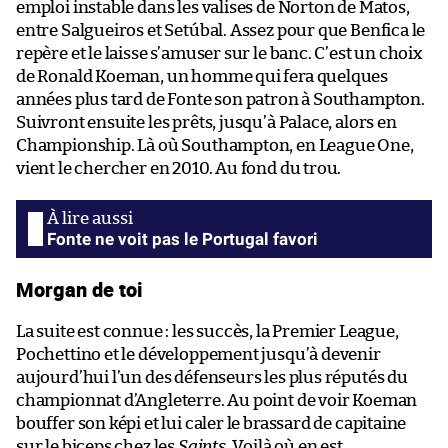
emploi instable dans les valises de Norton de Matos,
entre Salgueiros et Setúbal. Assez pour que Benfica le
repère et le laisse s’amuser sur le banc. C’est un choix
de Ronald Koeman, un homme qui fera quelques
années plus tard de Fonte son patron à Southampton.
Suivront ensuite les prêts, jusqu’à Palace, alors en
Championship. Là où Southampton, en League One,
vient le chercher en 2010. Au fond du trou.
Fonte ne voit pas le Portugal favori
Morgan de toi
La suite est connue : les succès, la Premier League,
Pochettino et le développement jusqu’à devenir
aujourd’hui l’un des défenseurs les plus réputés du
championnat d’Angleterre. Au point de voir Koeman
bouffer son képi et lui caler le brassard de capitaine
sur le biceps chez les
Saints
. Voilà où en est