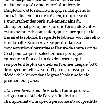
maintenant José Fonte, entre la lumière de
l’Angleterre et le silence d’un pays natal qui ne le
connaît finalement que très peu, trop pressé de
s’amouracher des paris sud-américains du
championnat portugais. Sauf que Fernando Santos
est un homme de conviction, qui ne jure que par le
travail et la solidité. Il regarde le tableau, voit Carvalho
tirer la patte, Bruno Alves se perdre dans sa
concentration alternative et l’heure de Fonte arriver.
C’est pour ça que le sélectionneur portugais a
emmené en France l’un des défenseurs qui
remportent le plus de duels en Premier League (68%
de moyenne cette saison). Et pour ça aussi qu’il a
décidé de le lancer dans le grand bain une fois le
premier tour passé.
«
Un rêve devenu réalité
» , selon Fonte qui devrait
s’aligner aux côtés de Pepe en finale d’un
championnat d’Europe où personne n’avait prédit la