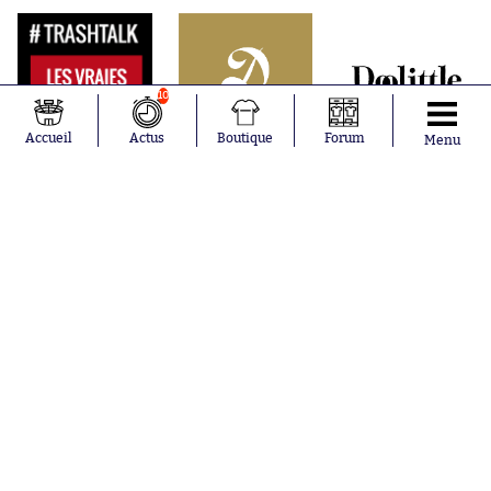
10
Accueil
Actus
Boutique
Forum
Menu
Abonnements
Contacts
La boutique SO PRESS
Mentions légales
Conditions générales d'utilisation
Publicité
Consentement RGPD
Recrutement
Joueurs en
Équipes en
tendance
tendance
Mohamed
Chelsea