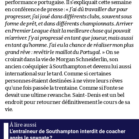
performance portugaise. Il s’expliquait cette semaine
en conférence de presse : «
J’ai dû travailler dur pour
progresser, j’ai joué dans différents clubs, souvent sous
forme de prêt, et dans différents championnats. Arriver
en Premier League était la meilleure chose qui pouvait
m’arriver. J’y ai progressé en tant que joueur, mais aussi
en tant qu’homme. J’ai eu la chance de réaliser mon plus
grand rêve : revêtir le maillot du Portugal.
» On se
croirait dans la vie de Morgan Schneiderlin, son
ancien coéquipier à Southampton et devenu lui aussi
international sur le tard. Comme si certaines
personnes étaient destinées à ne vivre leurs rêves
qu’une fois passée la trentaine. Comme si Fonte se
devait une ultime revanche. Saint-Denis est un bel
endroit pour retourner définitivement le cours de sa
vie.
L’entraîneur de Southampton interdit de coacher
après le spygate ?