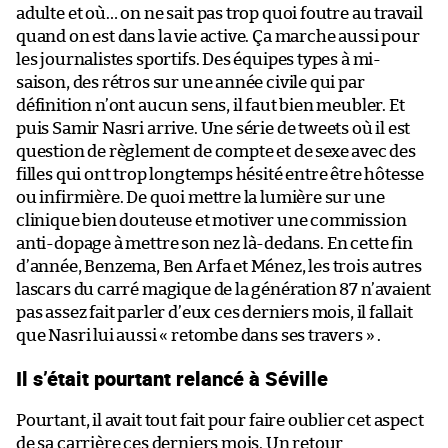
adulte et où… on ne sait pas trop quoi foutre au travail
quand on est dans la vie active. Ça marche aussi pour
les journalistes sportifs. Des équipes types à mi-
saison, des rétros sur une année civile qui par
définition n’ont aucun sens, il faut bien meubler. Et
puis Samir Nasri arrive. Une série de tweets où il est
question de règlement de compte et de sexe avec des
filles qui ont trop longtemps hésité entre être hôtesse
ou infirmière. De quoi mettre la lumière sur une
clinique bien douteuse et motiver une commission
anti-dopage à mettre son nez là-dedans. En cette fin
d’année, Benzema, Ben Arfa et Ménez, les trois autres
lascars du carré magique de la génération 87 n’avaient
pas assez fait parler d’eux ces derniers mois, il fallait
que Nasri lui aussi « retombe dans ses travers » .
Il s’était pourtant relancé à Séville
Pourtant, il avait tout fait pour faire oublier cet aspect
de sa carrière ces derniers mois. Un retour