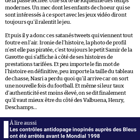
de la passe léchée. Une sorte de Riquelme des temps
modernes. Un mec dont les enfants de choeur qui se
sont intéressés à ce sport avec les jeux vidéo diront
toujours qu’il ralentit le jeu.
Et puis il y a donc ces satanés tweets qui viennent tout
foutre en l’air. Ironie de l’histoire, la photo de profil
n’est elle pas piratée, c’est toujours le petit Samir de la
Gavotte qui s’affiche à côté de ses histoires de
prestations tarifées. Et peu importe le fin mot de
l’histoire en définitive, peu importe la taille du tableau
de chasse, Nasri a perdu quoi qu’il arrive car on sort
une nouvelle fois du football. Et même si leur taux
d’authenticité est moins élevé, on se dit finalement
qu’il vaut mieux être du côté des Valbuena, Henry,
Deschamps…
Les contrôles antidopage inopinés auprès des Bleus
ont été arrêtés avant le Mondial 1998