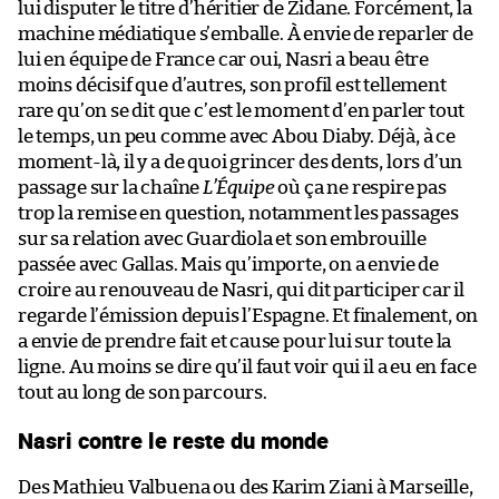
lui disputer le titre d’héritier de Zidane. Forcément, la
machine médiatique s’emballe. À envie de reparler de
lui en équipe de France car oui, Nasri a beau être
moins décisif que d’autres, son profil est tellement
rare qu’on se dit que c’est le moment d’en parler tout
le temps, un peu comme avec Abou Diaby. Déjà, à ce
moment-là, il y a de quoi grincer des dents, lors d’un
passage sur la chaîne
L’Équipe
où ça ne respire pas
trop la remise en question, notamment les passages
sur sa relation avec Guardiola et son embrouille
passée avec Gallas. Mais qu’importe, on a envie de
croire au renouveau de Nasri, qui dit participer car il
regarde l’émission depuis l’Espagne. Et finalement, on
a envie de prendre fait et cause pour lui sur toute la
ligne. Au moins se dire qu’il faut voir qui il a eu en face
tout au long de son parcours.
Nasri contre le reste du monde
Des Mathieu Valbuena ou des Karim Ziani à Marseille,