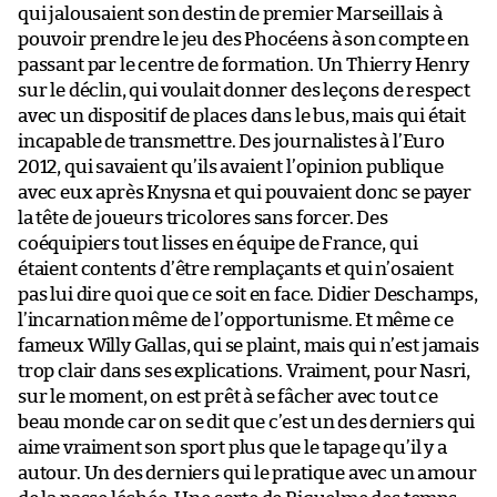
qui jalousaient son destin de premier Marseillais à
pouvoir prendre le jeu des Phocéens à son compte en
passant par le centre de formation. Un Thierry Henry
sur le déclin, qui voulait donner des leçons de respect
avec un dispositif de places dans le bus, mais qui était
incapable de transmettre. Des journalistes à l’Euro
2012, qui savaient qu’ils avaient l’opinion publique
avec eux après Knysna et qui pouvaient donc se payer
la tête de joueurs tricolores sans forcer. Des
coéquipiers tout lisses en équipe de France, qui
étaient contents d’être remplaçants et qui n’osaient
pas lui dire quoi que ce soit en face. Didier Deschamps,
l’incarnation même de l’opportunisme. Et même ce
fameux Willy Gallas, qui se plaint, mais qui n’est jamais
trop clair dans ses explications. Vraiment, pour Nasri,
sur le moment, on est prêt à se fâcher avec tout ce
beau monde car on se dit que c’est un des derniers qui
aime vraiment son sport plus que le tapage qu’il y a
autour. Un des derniers qui le pratique avec un amour