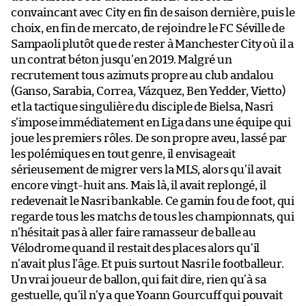
convaincant avec City en fin de saison dernière, puis le
choix, en fin de mercato, de rejoindre le FC Séville de
Sampaoli plutôt que de rester à Manchester City où il a
un contrat béton jusqu’en 2019. Malgré un
recrutement tous azimuts propre au club andalou
(Ganso, Sarabia, Correa, Vázquez, Ben Yedder, Vietto)
et la tactique singulière du disciple de Bielsa, Nasri
s’impose immédiatement en Liga dans une équipe qui
joue les premiers rôles. De son propre aveu, lassé par
les polémiques en tout genre, il envisageait
sérieusement de migrer vers la MLS, alors qu’il avait
encore vingt-huit ans. Mais là, il avait replongé, il
redevenait le Nasri bankable. Ce gamin fou de foot, qui
regarde tous les matchs de tous les championnats, qui
n’hésitait pas à aller faire ramasseur de balle au
Vélodrome quand il restait des places alors qu’il
n’avait plus l’âge. Et puis surtout Nasri le footballeur.
Un vrai joueur de ballon, qui fait dire, rien qu’à sa
gestuelle, qu’il n’y a que Yoann Gourcuff qui pouvait