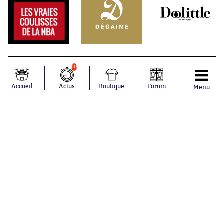
10
Accueil
Actus
Boutique
Forum
Menu
Abonnements
Contacts
La boutique SO PRESS
Mentions légales
Conditions générales d'utilisation
Publicité
Consentement RGPD
Recrutement
Joueurs en
Équipes en
tendance
tendance
Mohamed
Chelsea
Salah
Paris Saint-
Mykhailo
Germain
Mudryk
Bordeaux