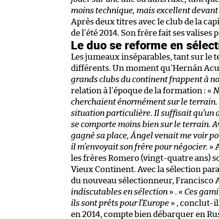
moins technique, mais excellent devant 
Après deux titres avec le club de la ca
de l’été 2014. Son frère fait ses valises 
Le duo se reforme en sélect
Les jumeaux inséparables, tant sur le
différents. Un moment qu’Hernán Acuñ
grands clubs du continent frappent à not
relation à l’époque de la formation : «
N
cherchaient énormément sur le terrain. M
situation particulière. Il suffisait qu’un
se comporte moins bien sur le terrain. A
gagné sa place, Ángel venait me voir po
il m’envoyait son frère pour négocier.
» A
les frères Romero (vingt-quatre ans) 
Vieux Continent. Avec la sélection par
du nouveau sélectionneur, Francisco 
indiscutables en sélection
» . «
Ces gami
ils sont prêts pour l’Europe
» , conclut-il
en 2014, compte bien débarquer en Rus