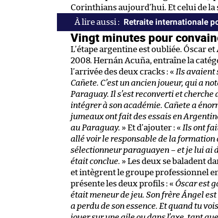
Corinthians aujourd’hui. Et celui de la
Retraite internationale 
Vingt minutes pour convain
L’étape argentine est oubliée. Óscar 
2008. Hernán Acuña, entraîne la catégo
l’arrivée des deux cracks : «
Ils avaient 
Cañete. C’est un ancien joueur, qui a 
Paraguay. Il s’est reconverti et cherche 
intégrer à son académie. Cañete a énorm
jumeaux ont fait des essais en Argentine.
au Paraguay.
» Et d’ajouter : «
Ils ont fa
allé voir le responsable de la formation 
sélectionneur paraguayen – et je lui ai di
était conclue.
» Les deux se baladent da
et intègrent le groupe professionnel en
présente les deux profils : «
Óscar est ga
était meneur de jeu. Son frère Ángel est
a perdu de son essence. Et quand tu vois
jouer sur une aile ou dans l’axe, tant qu