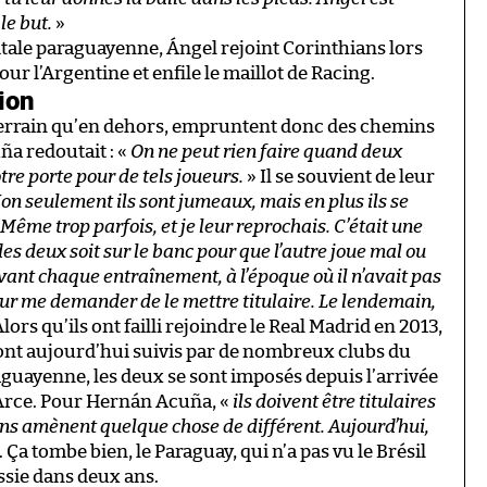
le but.
»
pitale paraguayenne, Ángel rejoint Corinthians lors
pour l’Argentine et enfile le maillot de Racing.
ion
 terrain qu’en dehors, empruntent donc des chemins
a redoutait : «
On ne peut rien faire quand deux
re porte pour de tels joueurs.
» Il se souvient de leur
on seulement ils sont jumeaux, mais en plus ils se
ême trop parfois, et je leur reprochais. C’était une
 des deux soit sur le banc pour que l’autre joue mal ou
vant chaque entraînement, à l’époque où il n’avait pas
ur me demander de le mettre titulaire. Le lendemain,
lors qu’ils ont failli rejoindre le Real Madrid en 2013,
sont aujourd’hui suivis par de nombreux clubs du
aguayenne, les deux se sont imposés depuis l’arrivée
Arce. Pour Hernán Acuña, «
ils doivent être titulaires
ns amènent quelque chose de différent. Aujourd’hui,
. Ça tombe bien, le Paraguay, qui n’a pas vu le Brésil
sie dans deux ans.