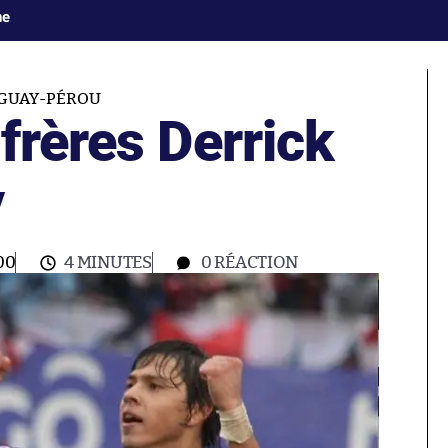
ne
GUAY-PÉROU
frères Derrick
y
00
4 MINUTES
0
RÉACTION