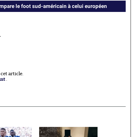
mpare le foot sud-américain à celui européen
.
et article.
ant
.