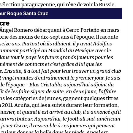
 sélection paraguayenne, qui rêve de voir la Russie.
pour Roque Santa Cruz
cre
et Ángel Romero débarquent à Cerro Porteño en mars
rie des moins de dix-sept ans à l’époque. Il raconte
seize ans. Partout où ils allaient, il y avait Adolfino
notamment participé au Mondial au Mexique avec le
dans tout le pays les futurs grands joueurs pour les
ément de contacts et c’est grâce à lui que les
 Ensuite, il a tout fait pour leur trouver un grand club
it vingt minutes d’entraînement le premier jour. Je suis
de l’époque – Blas Cristaldo, aujourd’hui adjoint du
t de les faire signer de suite. En deux jours, l’affaire
ns les catégories de jeunes, gagnent quelques titres
 2011. Acuña, qui les a suivis durant leur formation,
ucher, et quand il est arrivé au club, il a annoncé qu’il
 un vrai buteur. Aujourd’hui, le football sud-américain
 jouer Óscar, il ressemble à ces joueurs qui peuvent
e tu leur donnes la balle dans les pieds. Angel est