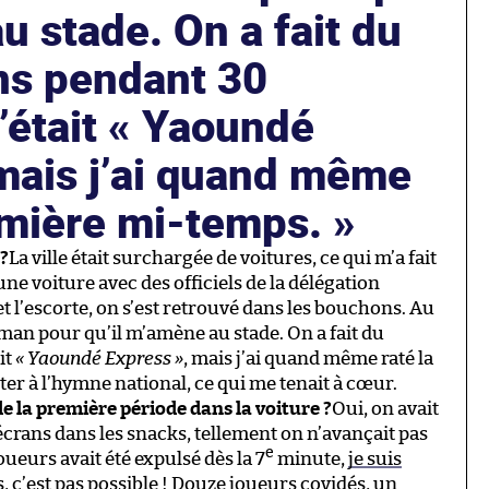
 stade. On a fait du
ns pendant 30
’était « Yaoundé
mais j’ai quand même
remière mi-temps.
?
La ville était surchargée de voitures, ce qui m’a fait
 une voiture avec des officiels de la délégation
t l’escorte, on s’est retrouvé dans les bouchons. Au
man pour qu’il m’amène au stade. On a fait du
it
« Yaoundé Express »
, mais j’ai quand même raté la
ter à l’hymne national, ce qui me tenait à cœur.
 la première période dans la voiture ?
Oui, on avait
es écrans dans les snacks, tellement on n’avançait pas
e
oueurs avait été expulsé dès la 7
minute,
je suis
s, c’est pas possible ! Douze joueurs covidés,
un