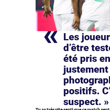
Les joueur
d’être tes
été pris en
justement 
photograph
positifs. 
suspect.
Tu as très vite senti que ce match sent