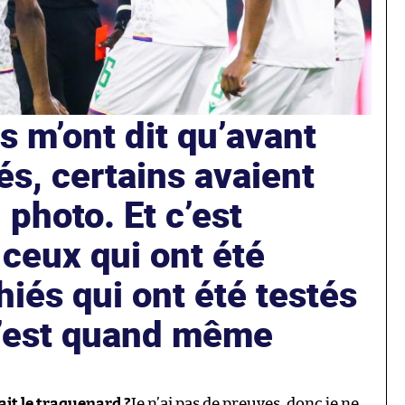
s m’ont dit qu’avant
tés, certains avaient
 photo. Et c’est
ceux qui ont été
iés qui ont été testés
C’est quand même
ait le traquenard ?
Je n’ai pas de preuves, donc je ne