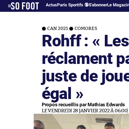
Actus
Paris Sportifs 🔞
S'abonner
Le Magazi
CAN 2021
COMORES
Rohff : « L
réclament pa
juste de joue
égal »
Propos recueillis par Mathias Edwards
LE VENDREDI 28 JANVIER 2022 À 06:00