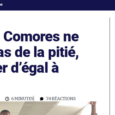
ne
es Comores ne
s de la pitié,
r d’égal à
6 MINUTES
74
RÉACTIONS