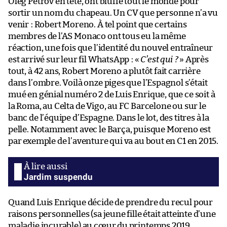
Oleg Petrov en tête, ont bluffé tout le monde pour
sortir un nom du chapeau. Un CV que personne n’a vu
venir : Robert Moreno. À tel point que certains
membres de l’AS Monaco ont tous eu la même
réaction, une fois que l’identité du nouvel entraîneur
est arrivé sur leur fil WhatsApp : «
C’est qui ?
» Après
tout, à 42 ans, Robert Moreno a plutôt fait carrière
dans l’ombre. Voilà onze piges que l’Espagnol s’était
mué en génial numéro 2 de Luis Enrique, que ce soit à
la Roma, au Celta de Vigo, au FC Barcelone ou sur le
banc de l’équipe d’Espagne. Dans le lot, des titres à la
pelle. Notamment avec le Barça, puisque Moreno est
par exemple de l’aventure qui va au bout en C1 en 2015.
Jardim suspendu
Quand Luis Enrique décide de prendre du recul pour
raisons personnelles (sa jeune fille était atteinte d’une
maladie incurable) au cœur du printemps 2019,