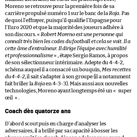
Moreno se retrouve pour la première fois de sa
carrière propulsé numéro 1 sur le banc de la
Roja
. Pas
de quoi l’effrayer, puisqu’il qualifie l’Espagne pour
l’Euro 2020 et que la majorité des joueurs adhère à
son discours. «
Robert Moreno est une personne qui
connaît très bien les codes du football et cela se voit. Il a
cette âme d’entraîneur. Il dirige l’équipe avec humilité
et professionnalisme
» , étaye Sergio Ramos, à propos
de son sélectionneur intérimaire. Adepte du 4-4-2,
schéma auquel il a consacré un bouquin,
Mes recettes
du 4-4-2
, il sait s’adapter à son groupe (il a notamment
fait briller la
Roja
en 4-3-3). Mais aussi aux nouvelles
technologies, Moreno ayant longtemps été un « super
œil » .
Coach dès quatorze ans
D’abord scout puis en charge d’analyser les
adversaires, il a brillé par sa capacité à bosser les