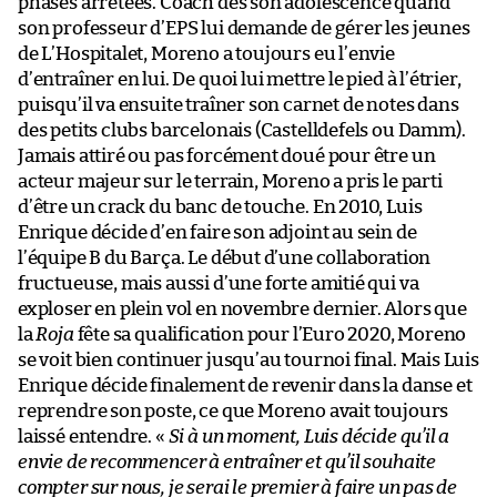
phases arrêtées. Coach dès son adolescence quand
son professeur d’EPS lui demande de gérer les jeunes
de L’Hospitalet, Moreno a toujours eu l’envie
d’entraîner en lui. De quoi lui mettre le pied à l’étrier,
puisqu’il va ensuite traîner son carnet de notes dans
des petits clubs barcelonais (Castelldefels ou Damm).
Jamais attiré ou pas forcément doué pour être un
acteur majeur sur le terrain, Moreno a pris le parti
d’être un crack du banc de touche. En 2010, Luis
Enrique décide d’en faire son adjoint au sein de
l’équipe B du Barça. Le début d’une collaboration
fructueuse, mais aussi d’une forte amitié qui va
exploser en plein vol en novembre dernier. Alors que
la
Roja
fête sa qualification pour l’Euro 2020, Moreno
se voit bien continuer jusqu’au tournoi final. Mais Luis
Enrique décide finalement de revenir dans la danse et
reprendre son poste, ce que Moreno avait toujours
laissé entendre. «
Si à un moment, Luis décide qu’il a
envie de recommencer à entraîner et qu’il souhaite
compter sur nous, je serai le premier à faire un pas de