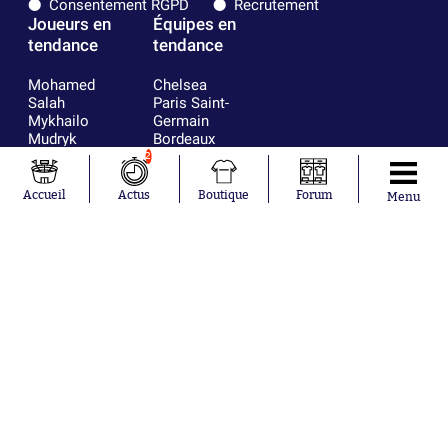
Consentement RGPD
Recrutement
Joueurs en
Équipes en
tendance
tendance
Mohamed
Chelsea
Salah
Paris Saint-
Mykhailo
Germain
Mudryk
Bordeaux
Neymar
Olympique
2
Khalis Merah
lyonnais
Loïs Openda
FIFA
Accueil
Actus
Boutique
Forum
Menu
Moussa
Real Madrid
Niakhaté
RC Strasbourg
Nicolás
AC Milan
Tagliafico
France
Pavel Šulc
RC Lens
Josh Maja
Gauthier Hein