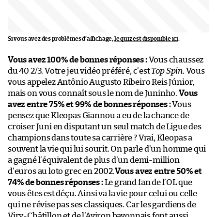
Si vous avez des problèmes d’affichage,
le quiz est disponible ici
.
Vous avez 100% de bonnes réponses :
Vous chaussez
du 40 2/3. Votre jeu vidéo préféré, c’est
Top Spin
. Vous
vous appelez Antônio Augusto Ribeiro Reis Júnior,
mais on vous connaît sous le nom de Juninho.
Vous
avez entre 75% et 99% de bonnes réponses :
Vous
pensez que Kleopas Giannou a eu de la chance de
croiser Juni en disputant un seul match de Ligue des
champions dans toute sa carrière ? Vrai, Kleopas a
souvent la vie qui lui sourit. On parle d’un homme qui
a gagné l’équivalent de plus d’un demi-million
d’euros au loto grec en 2002.
Vous avez entre 50% et
74% de bonnes réponses :
Le grand fan de l’OL que
vous êtes est déçu. Ainsi va la vie pour celui ou celle
qui ne révise pas ses classiques. Car les gardiens de
Viry-Châtillon et de l’Aviron bayonnais font aussi