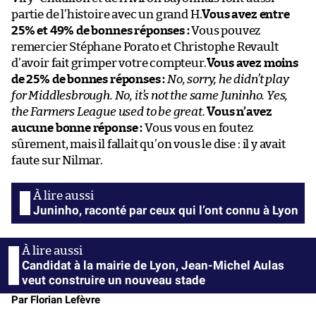
partie de l’histoire avec un grand H.
Vous avez entre
25% et 49% de bonnes réponses :
Vous pouvez
remercier Stéphane Porato et Christophe Revault
d’avoir fait grimper votre compteur.
Vous avez moins
de 25% de bonnes réponses :
No, sorry, he didn’t play
for Middlesbrough. No, it’s not the same Juninho. Yes,
the Farmers League used to be great.
Vous n’avez
aucune bonne réponse :
Vous vous en foutez
sûrement, mais il fallait qu’on vous le dise : il y avait
faute sur Nilmar.
Juninho, raconté par ceux qui l’ont connu à Lyon
Candidat à la mairie de Lyon, Jean-Michel Aulas
veut construire un nouveau stade
Par Florian Lefèvre