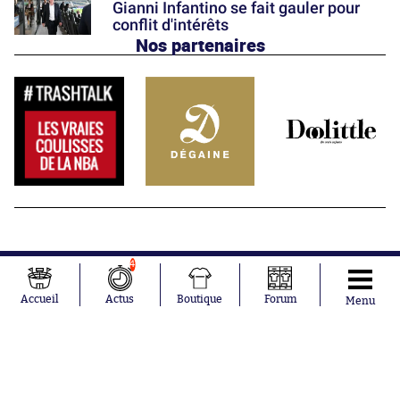
Gianni Infantino se fait gauler pour
conflit d'intérêts
Nos partenaires
4
Accueil
Actus
Boutique
Forum
Menu
Abonnements
Contacts
La boutique SO PRESS
Mentions légales
Conditions générales d'utilisation
Publicité
Consentement RGPD
Recrutement
Joueurs en
Équipes en