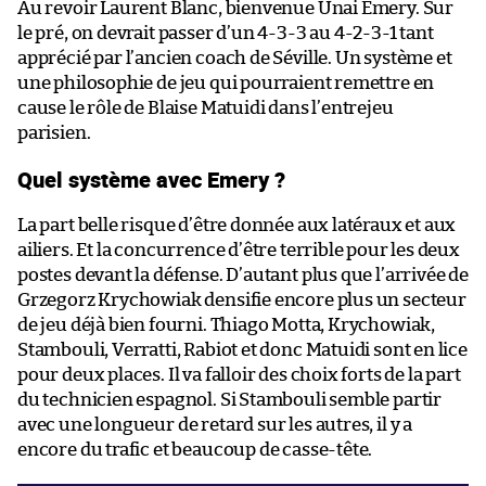
Au revoir Laurent Blanc, bienvenue Unai Emery. Sur
le pré, on devrait passer d’un 4-3-3 au 4-2-3-1 tant
apprécié par l’ancien coach de Séville. Un système et
une philosophie de jeu qui pourraient remettre en
cause le rôle de Blaise Matuidi dans l’entrejeu
parisien.
Quel système avec Emery ?
La part belle risque d’être donnée aux latéraux et aux
ailiers. Et la concurrence d’être terrible pour les deux
postes devant la défense. D’autant plus que l’arrivée de
Grzegorz Krychowiak densifie encore plus un secteur
de jeu déjà bien fourni. Thiago Motta, Krychowiak,
Stambouli, Verratti, Rabiot et donc Matuidi sont en lice
pour deux places. Il va falloir des choix forts de la part
du technicien espagnol. Si Stambouli semble partir
avec une longueur de retard sur les autres, il y a
encore du trafic et beaucoup de casse-tête.