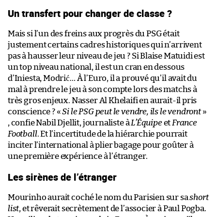
Un transfert pour changer de classe ?
Mais si l’un des freins aux progrès du PSG était
justement certains cadres historiques qui n’arrivent
pas à hausser leur niveau de jeu ? Si Blaise Matuidi est
un top niveau national, il est un cran en dessous
d’Iniesta, Modrić… À l’Euro, il a prouvé qu’il avait du
mal à prendre le jeu à son compte lors des matchs à
très gros enjeux. Nasser Al Khelaifi en aurait-il pris
conscience ? «
Si le PSG peut le vendre, ils le vendront
»
, confie Nabil Djellit, journaliste à
L’Équipe
et
France
Football
. Et l’incertitude de la hiérarchie pourrait
inciter l’international à plier bagage pour goûter à
une première expérience à l’étranger.
Les sirènes de l’étranger
Mourinho aurait coché le nom du Parisien sur sa
short
list
, et rêverait secrètement de l’associer à Paul Pogba.