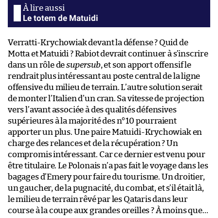
Le totem de Matuidi
Verratti-Krychowiak devant la défense ? Quid de
Motta et Matuidi ? Rabiot devrait continuer à s’inscrire
dans un rôle de
supersub
, et son apport offensif le
rendrait plus intéressant au poste central de la ligne
offensive du milieu de terrain. L’autre solution serait
de monter l’Italien d’un cran. Sa vitesse de projection
vers l’avant associée à des qualités défensives
supérieures à la majorité des n°10 pourraient
apporter un plus. Une paire Matuidi-Krychowiak en
charge des relances et de la récupération ? Un
compromis intéressant. Car ce dernier est venu pour
être titulaire. Le Polonais n’a pas fait le voyage dans les
bagages d’Emery pour faire du tourisme. Un droitier,
un gaucher, de la pugnacité, du combat, et s’il était là,
le milieu de terrain rêvé par les Qataris dans leur
course à la coupe aux grandes oreilles ? À moins que…