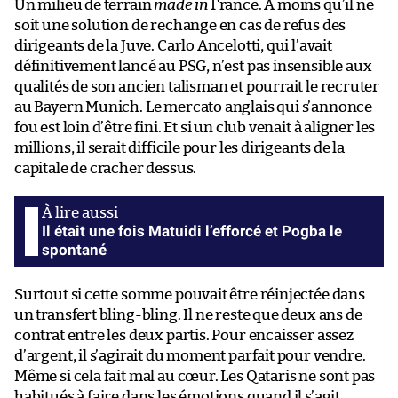
Un milieu de terrain
made in
France. À moins qu’il ne
soit une solution de rechange en cas de refus des
dirigeants de la Juve. Carlo Ancelotti, qui l’avait
définitivement lancé au PSG, n’est pas insensible aux
qualités de son ancien talisman et pourrait le recruter
au Bayern Munich. Le mercato anglais qui s’annonce
fou est loin d’être fini. Et si un club venait à aligner les
millions, il serait difficile pour les dirigeants de la
capitale de cracher dessus.
Il était une fois Matuidi l’efforcé et Pogba le
spontané
Surtout si cette somme pouvait être réinjectée dans
un transfert bling-bling. Il ne reste que deux ans de
contrat entre les deux partis. Pour encaisser assez
d’argent, il s’agirait du moment parfait pour vendre.
Même si cela fait mal au cœur. Les Qataris ne sont pas
habitués à faire dans les émotions quand il s’agit