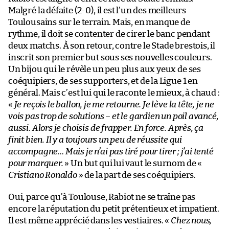
Malgré la défaite (2-0), il est l’un des meilleurs
Toulousains sur le terrain. Mais, en manque de
rythme, il doit se contenter de cirer le banc pendant
deux matchs. À son retour, contre le Stade brestois, il
inscrit son premier but sous ses nouvelles couleurs.
Un bijou qui le révèle un peu plus aux yeux de ses
coéquipiers, de ses supporters, et de la Ligue 1 en
général. Mais c’est lui qui le raconte le mieux, à chaud :
«
Je reçois le ballon, je me retourne. Je lève la tête, je ne
vois pas trop de solutions – et le gardien un poil avancé,
aussi. Alors je choisis de frapper. En force. Après, ça
finit bien. Il y a toujours un peu de réussite qui
accompagne… Mais je n’ai pas tiré pour tirer ; j’ai tenté
pour marquer.
» Un but qui lui vaut le surnom de «
Cristiano Ronaldo
» de la part de ses coéquipiers.
Oui, parce qu’à Toulouse, Rabiot ne se traîne pas
encore la réputation du petit prétentieux et impatient.
Il est même apprécié dans les vestiaires. «
Chez nous,