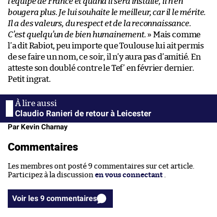
l’équipe de France et quand il sera installé, il n’en
bougera plus. Je lui souhaite le meilleur, car il le mérite.
Il a des valeurs, du respect et de la reconnaissance.
C’est quelqu’un de bien humainement.
» Mais comme
l’a dit Rabiot, peu importe que Toulouse lui ait permis
de se faire un nom, ce soir, il n’y aura pas d’amitié. En
atteste son doublé contre le Tef’ en février dernier.
Petit ingrat.
Claudio Ranieri de retour à Leicester
Par Kevin Charnay
Commentaires
Les membres ont posté 9 commentaires sur cet article.
Participez à la discussion
en vous connectant
.
Voir les 9 commentaires