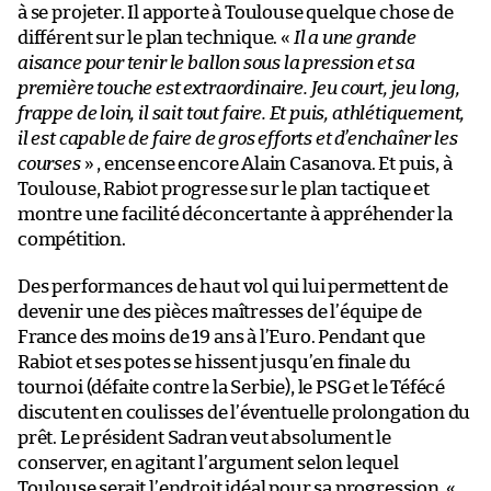
à se projeter. Il apporte à Toulouse quelque chose de
différent sur le plan technique. «
Il a une grande
aisance pour tenir le ballon sous la pression et sa
première touche est extraordinaire. Jeu court, jeu long,
frappe de loin, il sait tout faire. Et puis, athlétiquement,
il est capable de faire de gros efforts et d’enchaîner les
courses
» , encense encore Alain Casanova. Et puis, à
Toulouse, Rabiot progresse sur le plan tactique et
montre une facilité déconcertante à appréhender la
compétition.
Des performances de haut vol qui lui permettent de
devenir une des pièces maîtresses de l’équipe de
France des moins de 19 ans à l’Euro. Pendant que
Rabiot et ses potes se hissent jusqu’en finale du
tournoi (défaite contre la Serbie), le PSG et le Téfécé
discutent en coulisses de l’éventuelle prolongation du
prêt. Le président Sadran veut absolument le
conserver, en agitant l’argument selon lequel
Toulouse serait l’endroit idéal pour sa progression. «