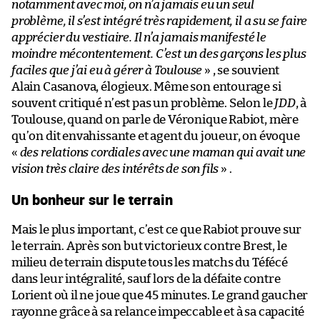
notamment avec moi, on n’a jamais eu un seul
problème, il s’est intégré très rapidement, il a su se faire
apprécier du vestiaire. Il n’a jamais manifesté le
moindre mécontentement. C’est un des garçons les plus
faciles que j’ai eu à gérer à Toulouse
» , se souvient
Alain Casanova, élogieux. Même son entourage si
souvent critiqué n’est pas un problème. Selon le
JDD
, à
Toulouse, quand on parle de Véronique Rabiot, mère
qu’on dit envahissante et agent du joueur, on évoque
«
des relations cordiales avec une maman qui avait une
vision très claire des intérêts de son fils
» .
Un bonheur sur le terrain
Mais le plus important, c’est ce que Rabiot prouve sur
le terrain. Après son but victorieux contre Brest, le
milieu de terrain dispute tous les matchs du Téfécé
dans leur intégralité, sauf lors de la défaite contre
Lorient où il ne joue que 45 minutes. Le grand gaucher
rayonne grâce à sa relance impeccable et à sa capacité