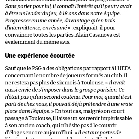
Sans parler pour lui, il connaît l’intérêt qu’il peut y avoir
à être un leader du jeu, à 18 ans dans notre équipe.
Progresser en une année, davantage qu’en trois
d’intermittence, en résumé
» , expliquait-il pour
convaincre toutes les parties. Alain Casanova est
évidemment du même avis.
Une expérience écourtée
Sauf que le PSG a des obligations par rapport à l’UEFA
concernant le nombre de joueurs formés au club. Il
ne restera pas plus de six mois à Toulouse. «
Il avait
aussi envie de s’imposer dans le groupe parisien. Ce
n’était pas qu’un second couteau. Pour moi, quand il est
parti de chez nous, il pouvait déjà prétendre à une vraie
place dans l’équipe.
» En tout cas, malgré son court
passage à Toulouse, il laisse un souvenir impérissable
à son ancien coach, qui n’hésite pas à le couvrir
d’éloges encore aujourd’hui. «
Il est aux portes de