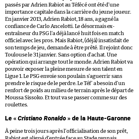
passés par Adrien Rabiot au Téfécé ont été d’une
importance capitale dans la carrière du jeune joueur.
En janvier 2013, Adrien Rabiot, 18 ans, a gagné la
confiance de Carlo Ancelotti. Le désormais ex-
entraîneur du PSG l’a déjà lancé huit fois en match
officiel avec les pros. Mais Rabiot, (déjà) insatisfait de
son temps de jeu, demande à être prêté. Il rejoint donc
Toulouse le 31 janvier. Sans option d’achat. Une
opération qui arrange tout le monde. Adrien Rabiot va
pouvoir exposer la pleine mesure de son talent en
Ligue 1. Le PSG envoie son poulain s’aguerrir sans
prendre le risque de le perdre. Le Téf’ a besoin d’un
renfort de poids au milieu de terrain après le départ de
Moussa Sissoko. Et tout va se passer comme sur des
roulettes.
Le «
Cristiano Ronaldo
» de la Haute-Garonne
À peine trois jours après l’officialisation de son prêt,
Rabiot est aligné d’entrée face au Stade rennais.