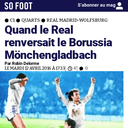
S’abonner au mag
C1
QUARTS
REAL MADRID-WOLFSBURG
Quand le Real
renversait le Borussia
Mönchengladbach
Par Robin Delorme
LE MARDI 12 AVRIL 2016 À 17:33
4'
0