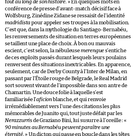
tout au long de son histoire.
» En quelques mots en
conférence de presse d’avant-match décisif face à
Wolfsburg, Zinédine Zidane se ressaisit de l’identité
madridista
pour appeler ses troupes à la mobilisation.
C’est que, dans la mythologie du Santiago-Bernabéu,
les renversements de situation en terres européennes
se taillent une place de choix. À bon ou mauvais
escient, c’est selon, la nébuleuse
merengue
s’entiche
de ces exploits passés durant lesquels leurs poulains
renversent des situations inextricables. En apparence,
seulement, car de Derby County à l’Inter de Milan, en
passant par l’Étoile rouge de Belgrade, le Real Madrid
sort souvent vivant de l’impossible dans son antre de
Chamartin. Une douce folie à laquelle s’est
familiarisée l’
aficion
blanche, et qui renvoie
irrémédiablement vers l’une des citations les plus
mémorables de Juanito qui, tout juste défait par les
Nerazzurri
s de Graziano Bini, lui susurre à l’oreille : «
90 minutes au Bernabéu peuvent paraître une
éternité.
» Un dicton qui passe en boucle dans les têtes