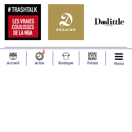
0
Accueil
Actus
Boutique
Forum
Menu
Abonnements
Contacts
La boutique SO PRESS
Mentions légales
Conditions générales d'utilisation
Publicité
Consentement RGPD
Recrutement
Joueurs en
Équipes en
tendance
tendance
Mohamed
Chelsea