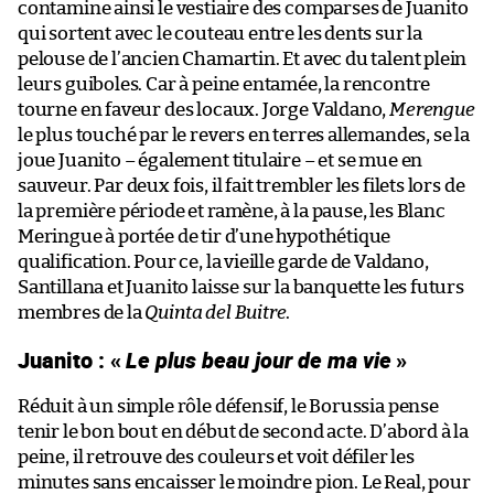
contamine ainsi le vestiaire des comparses de Juanito
qui sortent avec le couteau entre les dents sur la
pelouse de l’ancien Chamartin. Et avec du talent plein
leurs guiboles. Car à peine entamée, la rencontre
tourne en faveur des locaux. Jorge Valdano,
Merengue
le plus touché par le revers en terres allemandes, se la
joue Juanito – également titulaire – et se mue en
sauveur. Par deux fois, il fait trembler les filets lors de
la première période et ramène, à la pause, les Blanc
Meringue à portée de tir d’une hypothétique
qualification. Pour ce, la vieille garde de Valdano,
Santillana et Juanito laisse sur la banquette les futurs
membres de la
Quinta del Buitre
.
Juanito : «
Le plus beau jour de ma vie
»
Réduit à un simple rôle défensif, le Borussia pense
tenir le bon bout en début de second acte. D’abord à la
peine, il retrouve des couleurs et voit défiler les
minutes sans encaisser le moindre pion. Le Real, pour