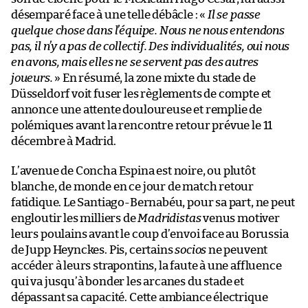
désemparé face à une telle débâcle : «
Il se passe
quelque chose dans l’équipe. Nous ne nous entendons
pas, il n’y a pas de collectif. Des individualités, oui nous
en avons, mais elles ne se servent pas des autres
joueurs.
» En résumé, la zone mixte du stade de
Düsseldorf voit fuser les règlements de compte et
annonce une attente douloureuse et remplie de
polémiques avant la rencontre retour prévue le 11
décembre à Madrid.
L’avenue de Concha Espina est noire, ou plutôt
blanche, de monde en ce jour de match retour
fatidique. Le Santiago-Bernabéu, pour sa part, ne peut
engloutir les milliers de
Madridistas
venus motiver
leurs poulains avant le coup d’envoi face au Borussia
de Jupp Heynckes. Pis, certains
socios
ne peuvent
accéder à leurs strapontins, la faute à une affluence
qui va jusqu’à bonder les arcanes du stade et
dépassant sa capacité. Cette ambiance électrique