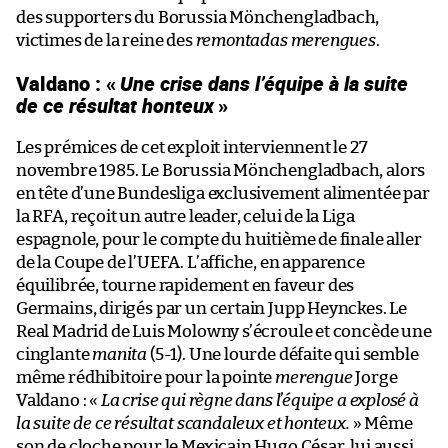
des supporters du Borussia Mönchengladbach,
victimes de la reine des
remontadas merengues
.
Valdano : «
Une crise dans l’équipe à la suite
de ce résultat honteux
»
Les prémices de cet exploit interviennent le 27
novembre 1985. Le Borussia Mönchengladbach, alors
en tête d’une Bundesliga exclusivement alimentée par
la RFA, reçoit un autre leader, celui de la Liga
espagnole, pour le compte du huitième de finale aller
de la Coupe de l’UEFA. L’affiche, en apparence
équilibrée, tourne rapidement en faveur des
Germains, dirigés par un certain Jupp Heynckes. Le
Real Madrid de Luis Molowny s’écroule et concède une
cinglante
manita
(5-1). Une lourde défaite qui semble
même rédhibitoire pour la pointe
merengue
Jorge
Valdano : «
La crise qui règne dans l’équipe a explosé à
la suite de ce résultat scandaleux et honteux.
» Même
son de cloche pour le Mexicain Hugo César, lui aussi