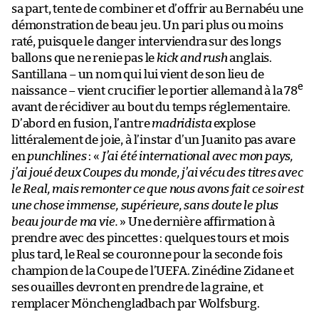
sa part, tente de combiner et d’offrir au Bernabéu une
démonstration de beau jeu. Un pari plus ou moins
raté, puisque le danger interviendra sur des longs
ballons que ne renie pas le
kick and rush
anglais.
Santillana – un nom qui lui vient de son lieu de
e
naissance – vient crucifier le portier allemand à la 78
avant de récidiver au bout du temps réglementaire.
D’abord en fusion, l’antre
madridista
explose
littéralement de joie, à l’instar d’un Juanito pas avare
en
punchlines
: «
J’ai été international avec mon pays,
j’ai joué deux Coupes du monde, j’ai vécu des titres avec
le Real, mais remonter ce que nous avons fait ce soir est
une chose immense, supérieure, sans doute le plus
beau jour de ma vie.
» Une dernière affirmation à
prendre avec des pincettes : quelques tours et mois
plus tard, le Real se couronne pour la seconde fois
champion de la Coupe de l’UEFA. Zinédine Zidane et
ses ouailles devront en prendre de la graine, et
remplacer Mönchengladbach par Wolfsburg.