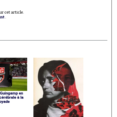
 cet article.
ant
.
e Guingamp en
cérébrale à la
noyade