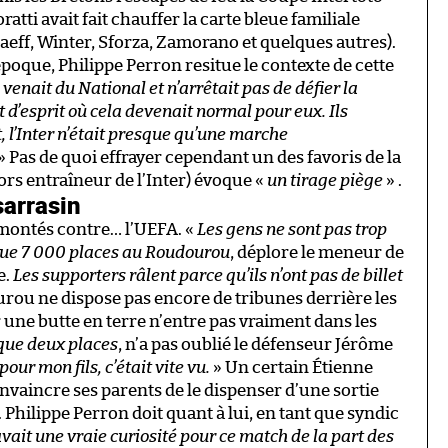
tti avait fait chauffer la carte bleue familiale
aeff, Winter, Sforza, Zamorano et quelques autres).
époque, Philippe Perron resitue le contexte de cette
enait du National et n’arrêtait pas de défier la
t d’esprit où cela devenait normal pour eux. Ils
, l’Inter n’était presque qu’une marche
» Pas de quoi effrayer cependant un des favoris de la
rs entraîneur de l’Inter) évoque «
un tirage piège
» .
sarrasin
emontés contre… l’UEFA. «
Les gens ne sont pas trop
 que 7 000 places au Roudourou
, déplore le meneur de
e.
Les supporters râlent parce qu’ils n’ont pas de billet
rou ne dispose pas encore de tribunes derrière les
 une butte en terre n’entre pas vraiment dans les
 que deux places
, n’a pas oublié le défenseur Jérôme
r mon fils, c’était vite vu.
» Un certain Étienne
convaincre ses parents de le dispenser d’une sortie
 Philippe Perron doit quant à lui, en tant que syndic
 avait une vraie curiosité pour ce match de la part des