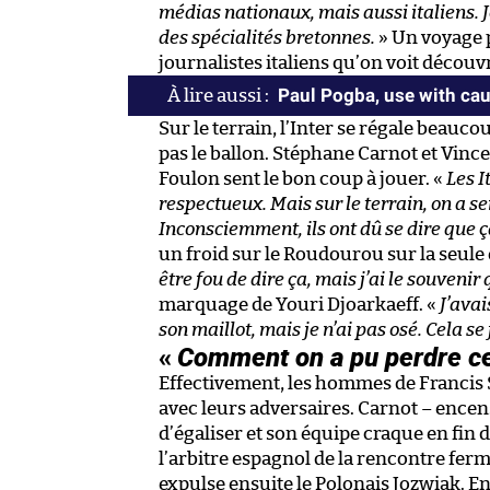
médias nationaux, mais aussi italiens. J
des spécialités bretonnes.
» Un voyage p
journalistes italiens qu’on voit découvri
Paul Pogba, use with cau
Sur le terrain, l’Inter se régale beauc
pas le ballon. Stéphane Carnot et Vinc
Foulon sent le bon coup à jouer. «
Les I
respectueux. Mais sur le terrain, on a se
Inconsciemment, ils ont dû se dire que ç
un froid sur le Roudourou sur la seule 
être fou de dire ça, mais j’ai le souvenir
marquage de Youri Djoarkaeff. «
J’avai
son maillot, mais je n’ai pas osé. Cela 
«
Comment on a pu perdre c
Effectivement, les hommes de Francis 
avec leurs adversaires. Carnot – encens
d’égaliser et son équipe craque en fin 
l’arbitre espagnol de la rencontre ferm
expulse ensuite le Polonais Jozwiak. En