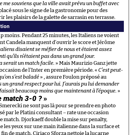
e me souviens que la ville avait prévu un buffet avec
lacé sous le signe de la gastronomie pour des
r les plaisirs de la galette de sarrasin en terrasse.
tion
oup moins. Pendant 25 minutes, les Italiens ne voient
ent Candela manquent d’ouvrir le score et Jérôme
taliens disaient se méfier de nous et étaient assez
nti qu’ils n’étaient pas dans un grand jour.
a serait un match facile.
» Mais Maurizio Ganz jette
occasion de l’Inter en première période. «
C’est peut-
 qu’on s’est baladé
» , assure Foulon préposé au
s un grand respect pour lui. J’aurais pu lui demander
se faisait beaucoup moins que maintenant à l’époque.
»
e match 3-0 ?
»
Smerecki ne sont pas là pour se prendre en photo
é par le Platini consultant – rate une occasion
de match. Djorkaeff double la mise sur penalty,
e les yeux sur une main italienne dans la surface et
 fin de match, Ciriaco Sforza nettoie la lucarne