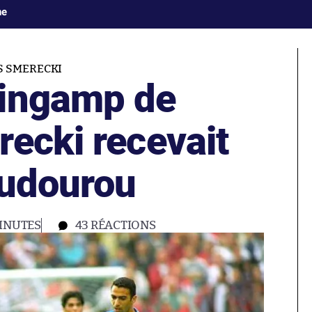
ne
S SMERECKI
uingamp de
recki recevait
oudourou
MINUTES
43
RÉACTIONS