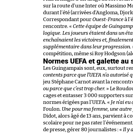
sur la route d’une Inter où Massimo Mora
durant l’été (arrivées d’Angloma, Djork
Correspondant pour
Ouest-France
à l’
rencontre. «
Cette équipe de Guingamp v
logique. Les joueurs étaient dans un éta
enchaînaient les victoires et, finalement
supplémentaire dans leur progression.
compétition, même si Roy Hodgson (alo
Normes UEFA et galette au 
Les Guingampais sont, eux, surtout r
contents parce que l’UEFA n’a autorisé
jeu Stéphane Carnot avant la rencontr
ou parce que c’est trop cher.
» Le Roudou
cages et entasser 3 000 supporters sur
normes érigées pas l’UEFA. «
Je n’ai eu
Foulon.
Une pour ma femme, une autre pou
Didot, alors âgé de 13 ans, parvient à 
scolaire pour ne pas rater l’événement.
de presse, gérer 80 journalistes : «
Il y