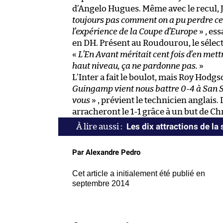
d’Angelo Hugues. Même avec le recul, 
toujours pas comment on a pu perdre ce 
l’expérience de la Coupe d’Europe
» , es
en DH. Présent au Roudourou, le sélect
«
L’En Avant méritait cent fois d’en mett
haut niveau, ça ne pardonne pas.
»
L’Inter a fait le boulot, mais Roy Hodg
Guingamp vient nous battre 0-4 à San Si
vous
» , prévient le technicien anglais.
arracheront le 1-1 grâce à un but de C
Les dix attractions de la
Par Alexandre Pedro
Cet article a initialement été publié en
septembre 2014