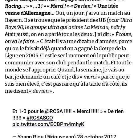
Racing…
» «
… 1 !
» «
Merci !
» «
De rien !
» Une idée
venue d’Allemagne…
Oui, un jour, j’ai vu un match au
Bayern. Il se trouve que le président des UB
(pour Ultra
Boys 90, le groupe ultra qui anime La Meinau, ndlr)
y
était aussi, on en a parlé tous les deux. J’ai dit : «
Écoute,
on va le faire.
» C’était il y a une dizaine d’années, parce
qu’on le faisait déjà quand on a gagné la Coupe de la
Ligue en 2005. C’est le seul moment où le public peut
communier avec son club pendant le match. Et tout le
monde se l’approprie. Quand, la semaine, je vais au
bar, je demande un café et je dis «
merci
» parce que je
suis bien élevé, c’est pas rare qu’à la table d’à côté, ils
me disent «
de rien
» .
Et 1-0 pour le
@RCSA
!!!!! « Merci !!!!! » « De rien
!!!!!! »
#RCSASCO
pic.twitter.com/ECBPm4mhyK
— Yoann Riou (@riouyoann)
28 octobre 2017