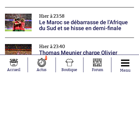
Hier à 23:58
Le Maroc se débarrasse de l'Afrique
du Sud et se hisse en demi-finale
Hier à 23:40
Thomas Meunier charge Olivier
Létang à propos de sa non-
0
prolongation
Accueil
Actus
Boutique
Forum
Menu
Hier à 23:13
Rennes, Brest, Nice, Le Havre... Les
équipes françaises poursuivent leur
préparation
Nos partenaires