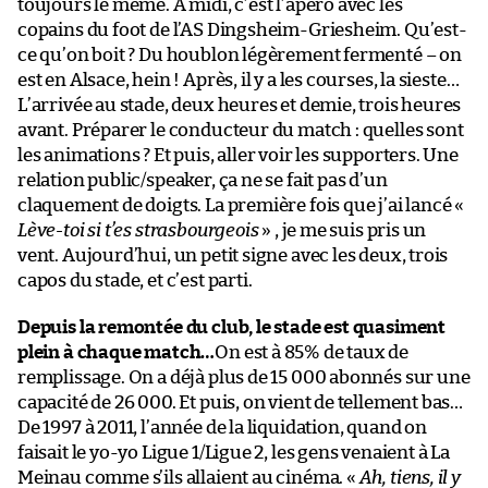
toujours le même. À midi, c’est l’apéro avec les
copains du foot de l’AS Dingsheim-Griesheim. Qu’est-
ce qu’on boit ? Du houblon légèrement fermenté – on
est en Alsace, hein ! Après, il y a les courses, la sieste…
L’arrivée au stade, deux heures et demie, trois heures
avant. Préparer le conducteur du match : quelles sont
les animations ? Et puis, aller voir les supporters. Une
relation public/speaker, ça ne se fait pas d’un
claquement de doigts. La première fois que j’ai lancé «
Lève-toi si t’es strasbourgeois
» , je me suis pris un
vent. Aujourd’hui, un petit signe avec les deux, trois
capos du stade, et c’est parti.
Depuis la remontée du club, le stade est quasiment
plein à chaque match…
On est à 85% de taux de
remplissage. On a déjà plus de 15 000 abonnés sur une
capacité de 26 000. Et puis, on vient de tellement bas…
De 1997 à 2011, l’année de la liquidation, quand on
faisait le yo-yo Ligue 1/Ligue 2, les gens venaient à La
Meinau comme s’ils allaient au cinéma. «
Ah, tiens, il y