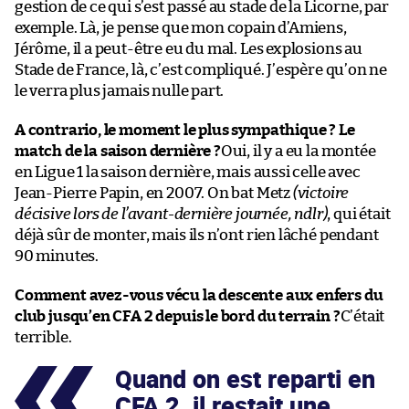
gestion de ce qui s’est passé au stade de la Licorne, par
exemple. Là, je pense que mon copain d’Amiens,
Jérôme, il a peut-être eu du mal. Les explosions au
Stade de France, là, c’est compliqué. J’espère qu’on ne
le verra plus jamais nulle part.
A contrario, le moment le plus sympathique ? Le
match de la saison dernière ?
Oui, il y a eu la montée
en Ligue 1 la saison dernière, mais aussi celle avec
Jean-Pierre Papin, en 2007. On bat Metz
(victoire
décisive lors de l’avant-dernière journée, ndlr)
, qui était
déjà sûr de monter, mais ils n’ont rien lâché pendant
90 minutes.
Comment avez-vous vécu la descente aux enfers du
club jusqu’en CFA 2 depuis le bord du terrain ?
C’était
terrible.
Quand on est reparti en
CFA 2, il restait une