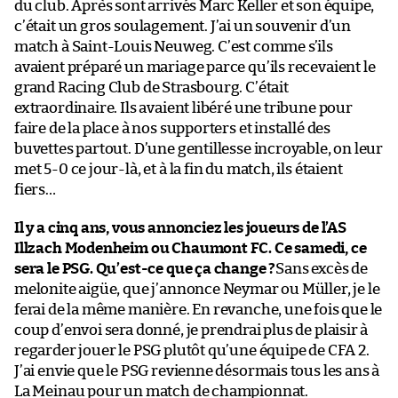
du club. Après sont arrivés Marc Keller et son équipe,
c’était un gros soulagement. J’ai un souvenir d’un
match à Saint-Louis Neuweg. C’est comme s’ils
avaient préparé un mariage parce qu’ils recevaient le
grand Racing Club de Strasbourg. C’était
extraordinaire. Ils avaient libéré une tribune pour
faire de la place à nos supporters et installé des
buvettes partout. D’une gentillesse incroyable, on leur
met 5-0 ce jour-là, et à la fin du match, ils étaient
fiers…
Il y a cinq ans, vous annonciez les joueurs de l’AS
Illzach Modenheim ou Chaumont FC. Ce samedi, ce
sera le PSG. Qu’est-ce que ça change ?
Sans excès de
melonite aigüe, que j’annonce Neymar ou Müller, je le
ferai de la même manière. En revanche, une fois que le
coup d’envoi sera donné, je prendrai plus de plaisir à
regarder jouer le PSG plutôt qu’une équipe de CFA 2.
J’ai envie que le PSG revienne désormais tous les ans à
La Meinau pour un match de championnat.