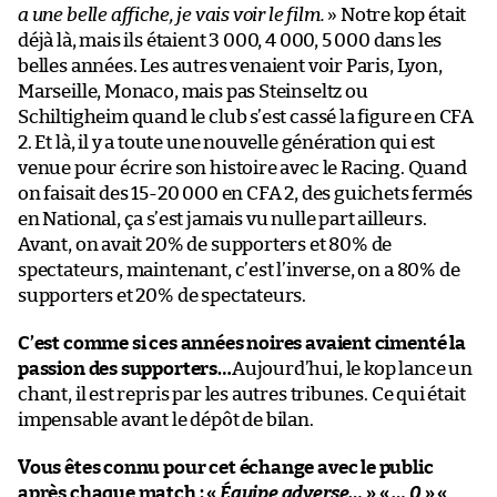
a une belle affiche, je vais voir le film.
» Notre kop était
déjà là, mais ils étaient 3 000, 4 000, 5 000 dans les
belles années. Les autres venaient voir Paris, Lyon,
Marseille, Monaco, mais pas Steinseltz ou
Schiltigheim quand le club s’est cassé la figure en CFA
2. Et là, il y a toute une nouvelle génération qui est
venue pour écrire son histoire avec le Racing. Quand
on faisait des 15-20 000 en CFA 2, des guichets fermés
en National, ça s’est jamais vu nulle part ailleurs.
Avant, on avait 20% de supporters et 80% de
spectateurs, maintenant, c’est l’inverse, on a 80% de
supporters et 20% de spectateurs.
C’est comme si ces années noires avaient cimenté la
passion des supporters…
Aujourd’hui, le kop lance un
chant, il est repris par les autres tribunes. Ce qui était
impensable avant le dépôt de bilan.
Vous êtes connu pour cet échange avec le public
après chaque match : «
Équipe adverse…
» «
… 0
» «