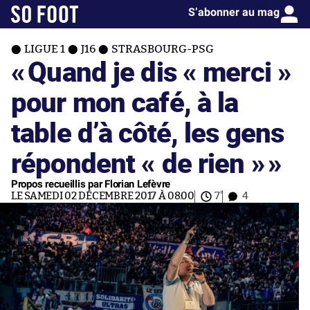
S’abonner au mag
LIGUE 1
J16
STRASBOURG-PSG
«
Quand je dis « merci »
pour mon café, à la
table d’à côté, les gens
répondent « de rien »
»
Propos recueillis par Florian Lefèvre
LE SAMEDI 02 DÉCEMBRE 2017 À 08:00
7'
4