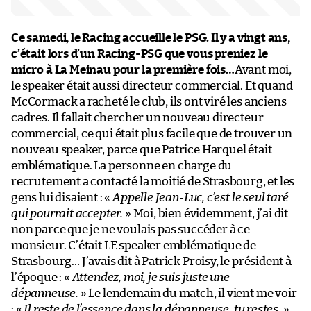
Ce samedi, le Racing accueille le PSG. Il y a vingt ans,
c’était lors d’un Racing-PSG que vous preniez le
micro à La Meinau pour la première fois…
Avant moi,
le speaker était aussi directeur commercial. Et quand
McCormack a racheté le club, ils ont viré les anciens
cadres. Il fallait chercher un nouveau directeur
commercial, ce qui était plus facile que de trouver un
nouveau speaker, parce que Patrice Harquel était
emblématique. La personne en charge du
recrutement a contacté la moitié de Strasbourg, et les
gens lui disaient : «
Appelle Jean-Luc, c’est le seul taré
qui pourrait accepter.
» Moi, bien évidemment, j’ai dit
non parce que je ne voulais pas succéder à ce
monsieur. C’était LE speaker emblématique de
Strasbourg… J’avais dit à Patrick Proisy, le président à
l’époque : «
Attendez, moi, je suis juste une
dépanneuse.
» Le lendemain du match, il vient me voir
: «
Il reste de l’essence dans la dépanneuse, tu restes.
»