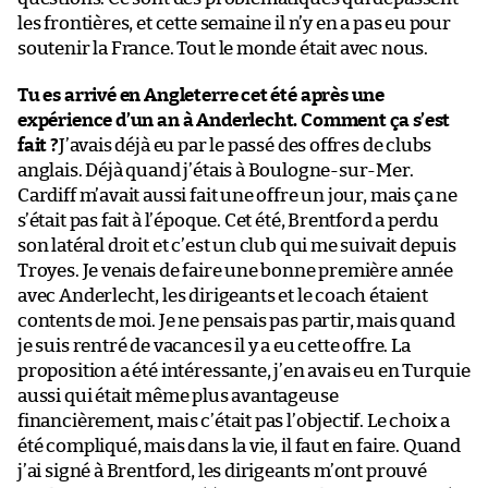
les frontières, et cette semaine il n’y en a pas eu pour
soutenir la France. Tout le monde était avec nous.
Tu es arrivé en Angleterre cet été après une
expérience d’un an à Anderlecht. Comment ça s’est
fait ?
J’avais déjà eu par le passé des offres de clubs
anglais. Déjà quand j’étais à Boulogne-sur-Mer.
Cardiff m’avait aussi fait une offre un jour, mais ça ne
s’était pas fait à l’époque. Cet été, Brentford a perdu
son latéral droit et c’est un club qui me suivait depuis
Troyes. Je venais de faire une bonne première année
avec Anderlecht, les dirigeants et le coach étaient
contents de moi. Je ne pensais pas partir, mais quand
je suis rentré de vacances il y a eu cette offre. La
proposition a été intéressante, j’en avais eu en Turquie
aussi qui était même plus avantageuse
financièrement, mais c’était pas l’objectif. Le choix a
été compliqué, mais dans la vie, il faut en faire. Quand
j’ai signé à Brentford, les dirigeants m’ont prouvé