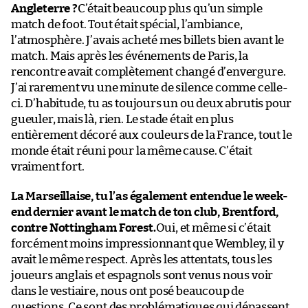
Angleterre ?
C’était beaucoup plus qu’un simple
match de foot. Tout était spécial, l’ambiance,
l’atmosphère. J’avais acheté mes billets bien avant le
match. Mais après les événements de Paris, la
rencontre avait complètement changé d’envergure.
J’ai rarement vu une minute de silence comme celle-
ci. D’habitude, tu as toujours un ou deux abrutis pour
gueuler, mais là, rien. Le stade était en plus
entièrement décoré aux couleurs de la France, tout le
monde était réuni pour la même cause. C’était
vraiment fort.
La Marseillaise, tu l’as également entendue le week-
end dernier avant le match de ton club, Brentford,
contre Nottingham Forest.
Oui, et même si c’était
forcément moins impressionnant que Wembley, il y
avait le même respect. Après les attentats, tous les
joueurs anglais et espagnols sont venus nous voir
dans le vestiaire, nous ont posé beaucoup de
questions. Ce sont des problématiques qui dépassent