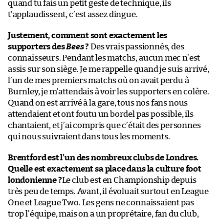
quand tu fais un petit geste de technique, ils
t’applaudissent, c’est assez dingue.
Justement, comment sont exactement les
supporters des
Bees
?
Des vrais passionnés, des
connaisseurs. Pendant les matchs, aucun mec n’est
assis sur son siège. Je me rappelle quand je suis arrivé,
l’un de mes premiers matchs où on avait perdu à
Burnley, je m’attendais à voir les supporters en colère.
Quand on est arrivé à la gare, tous nos fans nous
attendaient et ont foutu un bordel pas possible, ils
chantaient, et j’ai compris que c’était des personnes
qui nous suivraient dans tous les moments.
Brentford est l’un des nombreux clubs de Londres.
Quelle est exactement sa place dans la culture foot
londonienne ?
Le club est en Championship depuis
très peu de temps. Avant, il évoluait surtout en League
One et League Two. Les gens ne connaissaient pas
trop l’équipe, mais on a un proprétaire, fan du club,