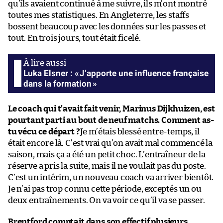
qu’ils avaient continué à me suivre, ils m’ont montré
toutes mes statistiques. En Angleterre, les staffs
bossent beaucoup avec les données sur les passes et
tout. En trois jours, tout était ficelé.
Luka Elsner : « J’apporte une influence française
dans la formation »
Le coach qui t’avait fait venir, Marinus Dijkhuizen, est
pourtant parti au bout de neuf matchs. Comment as-
tu vécu ce départ ?
Je m’étais blessé entre-temps, il
était encore là. C’est vrai qu’on avait mal commencé la
saison, mais ça a été un petit choc. L’entraîneur de la
réserve a pris la suite, mais il ne voulait pas du poste.
C’est un intérim, un nouveau coach va arriver bientôt.
Je n’ai pas trop connu cette période, exceptés un ou
deux entraînements. On va voir ce qu’il va se passer.
Brentford comptait dans son effectif plusieurs