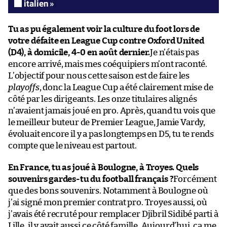
italien »
Tu as pu également voir la culture du foot lors de
votre défaite en League Cup contre Oxford United
(D4), à domicile, 4-0 en août dernier.
Je n’étais pas
encore arrivé, mais mes coéquipiers m’ont raconté.
L’objectif pour nous cette saison est de faire les
playoffs
, donc la League Cup a été clairement mise de
côté par les dirigeants. Les onze titulaires alignés
n’avaient jamais joué en pro. Après, quand tu vois que
le meilleur buteur de Premier League, Jamie Vardy,
évoluait encore il y a pas longtemps en D5, tu te rends
compte que le niveau est partout.
En France, tu as joué à Boulogne, à Troyes. Quels
souvenirs gardes-tu du football français ?
Forcément
que des bons souvenirs. Notamment à Boulogne où
j’ai signé mon premier contrat pro. Troyes aussi, où
j’avais été recruté pour remplacer Djibril Sidibé parti à
Lille, il y avait aussi ce côté famille. Aujourd’hui, ça me