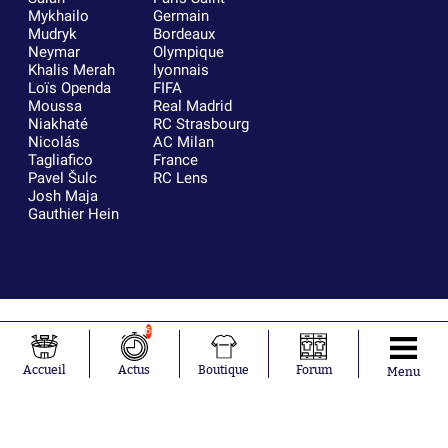
Mykhailo
Germain
Mudryk
Bordeaux
Neymar
Olympique
Khalis Merah
lyonnais
Loïs Openda
FIFA
Moussa
Real Madrid
Niakhaté
RC Strasbourg
Nicolás
AC Milan
Tagliafico
France
Pavel Šulc
RC Lens
Josh Maja
Gauthier Hein
6
Accueil
Actus
Boutique
Forum
Menu