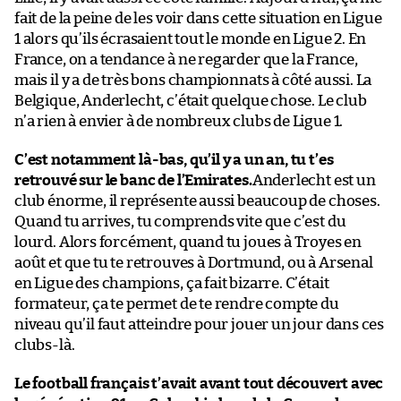
fait de la peine de les voir dans cette situation en Ligue
1 alors qu’ils écrasaient tout le monde en Ligue 2. En
France, on a tendance à ne regarder que la France,
mais il y a de très bons championnats à côté aussi. La
Belgique, Anderlecht, c’était quelque chose. Le club
n’a rien à envier à de nombreux clubs de Ligue 1.
C’est notamment là-bas, qu’il y a un an, tu t’es
retrouvé sur le banc de l’Emirates.
Anderlecht est un
club énorme, il représente aussi beaucoup de choses.
Quand tu arrives, tu comprends vite que c’est du
lourd. Alors forcément, quand tu joues à Troyes en
août et que tu te retrouves à Dortmund, ou à Arsenal
en Ligue des champions, ça fait bizarre. C’était
formateur, ça te permet de te rendre compte du
niveau qu’il faut atteindre pour jouer un jour dans ces
clubs-là.
Le football français t’avait avant tout découvert avec