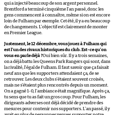
qui a injecté beaucoup de son argent personnel.
Brentford a terminé cinquième l’an passé, donc les
gens commencent à connaître, même si on est encore
loin de Fulham par exemple. Cet été, il y a eu beaucoup
de changements. L’objectif est clairement de monter
en Premier League.
Justement, le 12 décembre, vous jouez à Fulham qui
est l’un des rivaux historiques du club. Est-ce qu’on
vous en parle déjà ?
Oui bien sûr. Il y a trois semaines,
on a déjà battu les Queens Park Rangers qui sont, dans
la rivalité, l’égal de Fulham. Il faut savoir que ça faisait
neuf ans que les supporters attendaient ça, de se
retrouver. Les deux clubs s’étaient souvent croisés,
mais ne s’étaient plus rencontrés depuis un moment.
On a gagné 1-0, l’ambiance était magnifique. Après ça,
tu sens que tu as fait un gros coup. Pour Fulham, les
dirigeants adverses ont déjà décidé de prendre des
mesures pour contenir nos supporters. L’an passé, il y
avait eu plus de personnes venues supporter notre