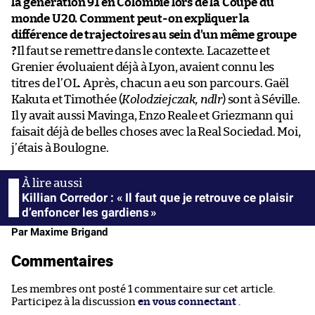
la génération 91 en Colombie lors de la Coupe du
monde U20. Comment peut-on expliquer la
différence de trajectoires au sein d’un même groupe
?
Il faut se remettre dans le contexte. Lacazette et
Grenier évoluaient déjà à Lyon, avaient connu les
titres de l’OL. Après, chacun a eu son parcours. Gaël
Kakuta et Timothée (
Kolodziejczak, ndlr
) sont à Séville.
Il y avait aussi Mavinga, Enzo Reale et Griezmann qui
faisait déjà de belles choses avec la Real Sociedad. Moi,
j’étais à Boulogne.
Killian Corredor : « Il faut que je retrouve ce plaisir
d’enfoncer les gardiens »
Par Maxime Brigand
Commentaires
Les membres ont posté 1 commentaire sur cet article.
Participez à la discussion
en vous connectant
.