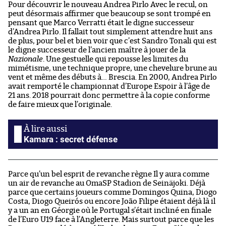
Pour découvrir le nouveau Andrea Pirlo Avec le recul, on
peut désormais affirmer que beaucoup se sont trompé en
pensant que Marco Verratti était le digne successeur
d’Andrea Pirlo. Il fallait tout simplement attendre huit ans
de plus, pour bel et bien voir que c’est Sandro Tonali qui est
le digne successeur de l’ancien maître à jouer de la
Nazionale
. Une gestuelle qui repousse les limites du
mimétisme, une technique propre, une chevelure brune au
vent et même des débuts à… Brescia. En 2000, Andrea Pirlo
avait remporté le championnat d’Europe Espoir à l’âge de
21 ans. 2018 pourrait donc permettre à la copie conforme
de faire mieux que l’originale.
Kamara : secret défense
Parce qu’un bel esprit de revanche règne Il y aura comme
un air de revanche au OmaSP Stadion de Seinäjoki. Déjà
parce que certains joueurs comme Domingos Quina, Diogo
Costa, Diogo Queirós ou encore João Filipe étaient déjà là il
y a un an en Géorgie où le Portugal s’était incliné en finale
de l’Euro U19 face à l’Angleterre. Mais surtout parce que les