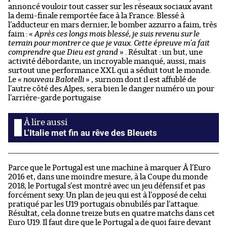
annoncé vouloir tout casser sur les réseaux sociaux avant
la demi-finale remportée face à la France. Blessé à
l’adducteur en mars dernier, le bomber azzurro a faim, très
faim : «
Après ces longs mois blessé, je suis revenu sur le
terrain pour montrer ce que je vaux. Cette épreuve m’a fait
comprendre que Dieu est grand
» . Résultat : un but, une
activité débordante, un incroyable manqué, aussi, mais
surtout une performance XXL qui a séduit tout le monde.
Le «
nouveau Balotelli
» , surnom dont il est affublé de
l’autre côté des Alpes, sera bien le danger numéro un pour
l’arrière-garde portugaise
L’Italie met fin au rêve des Bleuets
Parce que le Portugal est une machine à marquer À l’Euro
2016 et, dans une moindre mesure, à la Coupe du monde
2018, le Portugal s’est montré avec un jeu défensif et pas
forcément sexy. Un plan de jeu qui est à l’opposé de celui
pratiqué par les U19 portugais obnubilés par l’attaque.
Résultat, cela donne treize buts en quatre matchs dans cet
Euro U19. Il faut dire que le Portugal a de quoi faire devant