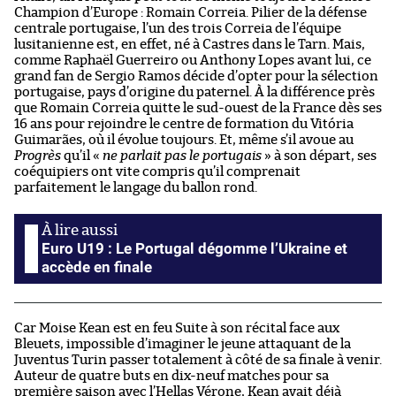
Champion d’Europe : Romain Correia. Pilier de la défense
centrale portugaise, l’un des trois Correia de l’équipe
lusitanienne est, en effet, né à Castres dans le Tarn. Mais,
comme Raphaël Guerreiro ou Anthony Lopes avant lui, ce
grand fan de Sergio Ramos décide d’opter pour la sélection
portugaise, pays d’origine du paternel. À la différence près
que Romain Correia quitte le sud-ouest de la France dès ses
16 ans pour rejoindre le centre de formation du Vitória
Guimarães, où il évolue toujours. Et, même s’il avoue au
Progrès
qu’il «
ne parlait pas le portugais
» à son départ, ses
coéquipiers ont vite compris qu’il comprenait
parfaitement le langage du ballon rond.
Euro U19 : Le Portugal dégomme l’Ukraine et
accède en finale
Car Moise Kean est en feu Suite à son récital face aux
Bleuets, impossible d’imaginer le jeune attaquant de la
Juventus Turin passer totalement à côté de sa finale à venir.
Auteur de quatre buts en dix-neuf matches pour sa
première saison avec l’Hellas Vérone, Kean avait déjà