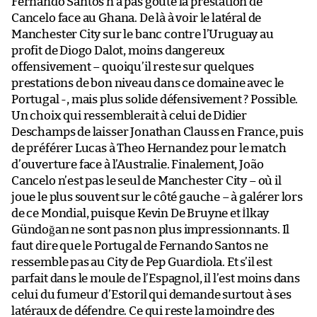
Fernando Santos n’a pas goûté la prestation de
Cancelo face au Ghana. De là à voir le latéral de
Manchester City sur le banc contre l’Uruguay au
profit de Diogo Dalot, moins dangereux
offensivement – quoiqu’il reste sur quelques
prestations de bon niveau dans ce domaine avec le
Portugal -, mais plus solide défensivement ? Possible.
Un choix qui ressemblerait à celui de Didier
Deschamps de laisser Jonathan Clauss en France, puis
de préférer Lucas à Theo Hernandez pour le match
d’ouverture face à l’Australie. Finalement, João
Cancelo n’est pas le seul de Manchester City – où il
joue le plus souvent sur le côté gauche – à galérer lors
de ce Mondial, puisque Kevin De Bruyne et İlkay
Gündoğan ne sont pas non plus impressionnants. Il
faut dire que le Portugal de Fernando Santos ne
ressemble pas au City de Pep Guardiola. Et s’il est
parfait dans le moule de l’Espagnol, il l’est moins dans
celui du fumeur d’Estoril qui demande surtout à ses
latéraux de défendre. Ce qui reste la moindre des