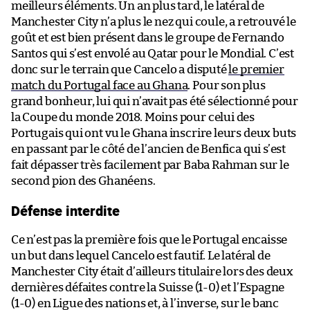
meilleurs éléments. Un an plus tard, le latéral de
Manchester City n’a plus le nez qui coule, a retrouvé le
goût et est bien présent dans le groupe de Fernando
Santos qui s’est envolé au Qatar pour le Mondial. C’est
donc sur le terrain que Cancelo a disputé
le premier
match du Portugal face au Ghana
. Pour son plus
grand bonheur, lui qui n’avait pas été sélectionné pour
la Coupe du monde 2018. Moins pour celui des
Portugais qui ont vu le Ghana inscrire leurs deux buts
en passant par le côté de l’ancien de Benfica qui s’est
fait dépasser très facilement par Baba Rahman sur le
second pion des Ghanéens.
Défense interdite
Ce n’est pas la première fois que le Portugal encaisse
un but dans lequel Cancelo est fautif. Le latéral de
Manchester City était d’ailleurs titulaire lors des deux
dernières défaites contre la Suisse (1-0) et l’Espagne
(1-0) en Ligue des nations et, à l’inverse, sur le banc