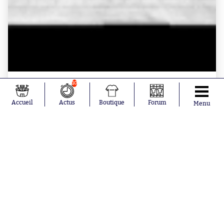
10
BOUTIQUE SO - T-SHIRT
T-Shirt « Nantes 22 » On Tour
Accueil
Actus
Boutique
Forum
Menu
à partir de
34.99€
Aujourd'hui à 15:43