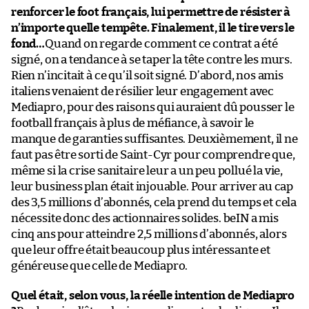
renforcer le foot français, lui permettre de résister à
n’importe quelle tempête. Finalement, il le tire vers le
fond…
Quand on regarde comment ce contrat a été
signé, on a tendance à se taper la tête contre les murs.
Rien n’incitait à ce qu’il soit signé. D’abord, nos amis
italiens venaient de résilier leur engagement avec
Mediapro, pour des raisons qui auraient dû pousser le
football français à plus de méfiance, à savoir le
manque de garanties suffisantes. Deuxièmement, il ne
faut pas être sorti de Saint-Cyr pour comprendre que,
même si la crise sanitaire leur a un peu pollué la vie,
leur business plan était injouable. Pour arriver au cap
des 3,5 millions d’abonnés, cela prend du temps et cela
nécessite donc des actionnaires solides. beIN a mis
cinq ans pour atteindre 2,5 millions d’abonnés, alors
que leur offre était beaucoup plus intéressante et
généreuse que celle de Mediapro.
Quel était, selon vous, la réelle intention de Mediapro