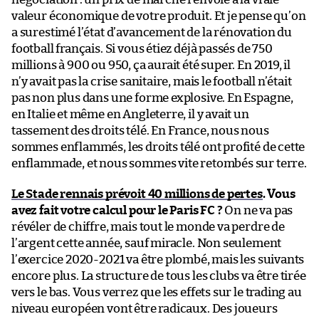
valeur économique de votre produit. Et je pense qu’on
a surestimé l’état d’avancement de la rénovation du
football français. Si vous étiez déjà passés de 750
millions à 900 ou 950, ça aurait été super. En 2019, il
n’y avait pas la crise sanitaire, mais le football n’était
pas non plus dans une forme explosive. En Espagne,
en Italie et même en Angleterre, il y avait un
tassement des droits télé. En France, nous nous
sommes enflammés, les droits télé ont profité de cette
enflammade, et nous sommes vite retombés sur terre.
Le Stade rennais prévoit 40 millions de pertes
. Vous
avez fait votre calcul pour le Paris FC ?
On ne va pas
révéler de chiffre, mais tout le monde va perdre de
l’argent cette année, sauf miracle. Non seulement
l’exercice 2020-2021 va être plombé, mais les suivants
encore plus. La structure de tous les clubs va être tirée
vers le bas. Vous verrez que les effets sur le trading au
niveau européen vont être radicaux. Des joueurs