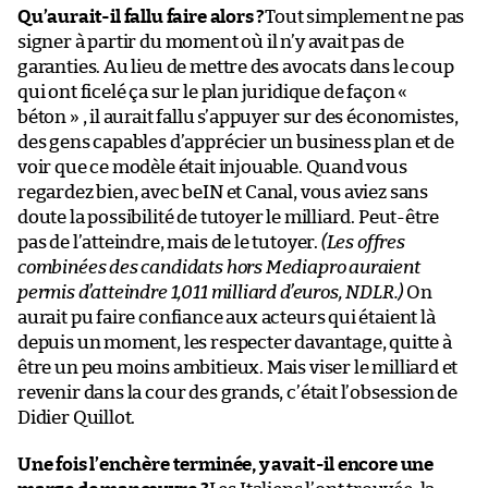
Qu’aurait-il fallu faire alors ?
Tout simplement ne pas
signer à partir du moment où il n’y avait pas de
garanties. Au lieu de mettre des avocats dans le coup
qui ont ficelé ça sur le plan juridique de façon «
béton » , il aurait fallu s’appuyer sur des économistes,
des gens capables d’apprécier un business plan et de
voir que ce modèle était injouable. Quand vous
regardez bien, avec beIN et Canal, vous aviez sans
doute la possibilité de tutoyer le milliard. Peut-être
pas de l’atteindre, mais de le tutoyer.
(Les offres
combinées des candidats hors Mediapro auraient
permis d’atteindre 1,011 milliard d’euros, NDLR.)
On
aurait pu faire confiance aux acteurs qui étaient là
depuis un moment, les respecter davantage, quitte à
être un peu moins ambitieux. Mais viser le milliard et
revenir dans la cour des grands, c’était l’obsession de
Didier Quillot.
Une fois l’enchère terminée, y avait-il encore une