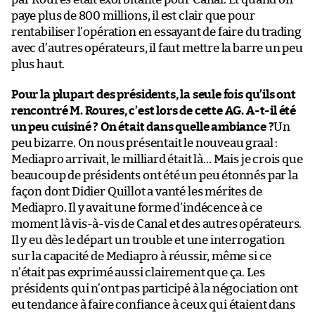
paye plus de 800 millions, il est clair que pour
rentabiliser l’opération en essayant de faire du trading
avec d’autres opérateurs, il faut mettre la barre un peu
plus haut.
Pour la plupart des présidents, la seule fois qu’ils ont
rencontré M. Roures, c’est lors de cette AG. A-t-il été
un peu cuisiné ? On était dans quelle ambiance ?
Un
peu bizarre. On nous présentait le nouveau graal :
Mediapro arrivait, le milliard était là… Mais je crois que
beaucoup de présidents ont été un peu étonnés par la
façon dont Didier Quillot a vanté les mérites de
Mediapro. Il y avait une forme d’indécence à ce
moment là vis-à-vis de Canal et des autres opérateurs.
Il y eu dès le départ un trouble et une interrogation
sur la capacité de Mediapro à réussir, même si ce
n’était pas exprimé aussi clairement que ça. Les
présidents qui n’ont pas participé à la négociation ont
eu tendance à faire confiance à ceux qui étaient dans