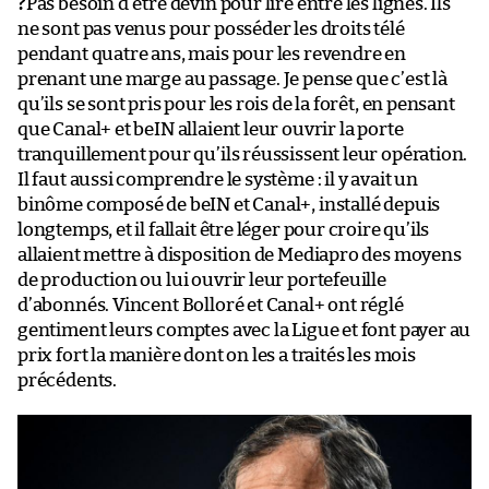
?
Pas besoin d’être devin pour lire entre les lignes. Ils
ne sont pas venus pour posséder les droits télé
pendant quatre ans, mais pour les revendre en
prenant une marge au passage. Je pense que c’est là
qu’ils se sont pris pour les rois de la forêt, en pensant
que Canal+ et beIN allaient leur ouvrir la porte
tranquillement pour qu’ils réussissent leur opération.
Il faut aussi comprendre le système : il y avait un
binôme composé de beIN et Canal+, installé depuis
longtemps, et il fallait être léger pour croire qu’ils
allaient mettre à disposition de Mediapro des moyens
de production ou lui ouvrir leur portefeuille
d’abonnés. Vincent Bolloré et Canal+ ont réglé
gentiment leurs comptes avec la Ligue et font payer au
prix fort la manière dont on les a traités les mois
précédents.