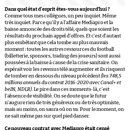
Dans quel état d’esprit êtes-vous aujourd’hui ?
Comme tous mes collègues, un peu inquiet. Même
très inquiet. Parce qu’il y a l’affaire Mediapro et la
baisse annoncée des droits télé, quels que soient les
résultats du prochain appel d’offres. Et c’est d’autant
plus embêtant que cela tombe au plus mauvais
moment : toutes les autres ressources du football
(billetterie, sponsors, trading des joueurs) sont aussi
poussées à la baisse à cause de la crise sanitaire. On
espérait voir les revenus télé augmenter et ils risquent
de tomber en dessous du niveau précédent
(les 748,5
millions annuels du contrat 2016-2020 avec Canal+ et
beIN, NDLR)
. Le pire dans ces moments-là, c’est
l’absence de visibilité. On se doute que le futur
n’augure rien de très généreux ou de très optimiste,
mais au moins, on saura où on va. Pour le moment, on
ne sait même pas sur quel pied danser.
Ce nouveau contrat avec Mediapro était censé