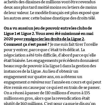
achetés des dizaines de millions vont être revendus
deux ans plus tard moitié moins ou le tiers de moins
de leur valeur. Le modèle français est plus exposé que
les autres avec cette baisse drastique des droits télé.
On a vu aussi un jeu de pouvoir entre les clubs de
Ligue 1 et Ligue 2. Vous avez été missionné en mai
2020 pour
renégocier les droits de la Ligue 2
.
Comment ça s’est passé ?
Je me suis fait tirer l’oreille
pour y entrer, parce que c’était très délicat. La
négociation a été très difficile, d’abord parce qu’elle
était biaisée. Les engagements précédents donnaient
beaucoup de pouvoir à la Ligue 1 dans la gestion des
instances de la Ligue. Au lieu d’obtenir un
engagement sur quatre ans, on a obtenu un
engagement
a minima
sur l’année en cours et qui peut
être remis en cause par ce qui est en train de se passer.
On a réussi à passer de 110 millions d’euros à 135
millions en gros, alors que la revendication était
plutôt de 160 millions. C’est pour ça que je dis qu’on