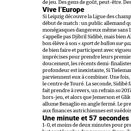
de jeu. Des gens de goût, peut-être. D
Vive l’Europe
Si Leipzig découvre la Ligue des champi
début de match : un public allemand qu
monégasques dangereux même sans Lemar
s’appelle pas Djibril Sidibé, mais bien
bon élève à son «
sport de ballon sur ga
de bien faire et participent avec vigu
imprécises pour prendre leurs premiers 
doucement, les récents demi-finalistes 
profondeur est inexistante, Si Tielema
parviennent eux à combiner. Une fois,
le centre de Touré. La seconde, Sidibé fa
fait prendre à revers, un refrain
so
2017
hors-jeu, et alors que Jemerson et Gli
allume Benaglio en angle fermé. Le pr
aux finances autrichiennes est suédois
Une minute et 57 secondes
1-0, et moins de deux minutes pour pr