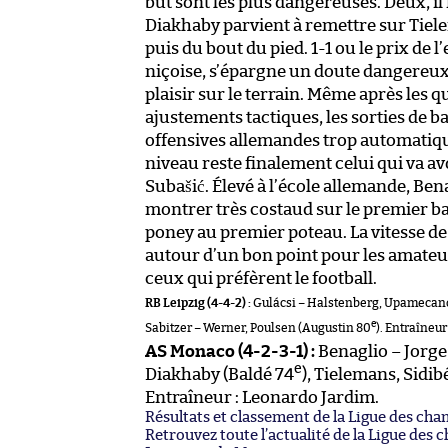
but sont les plus dangereuses. Deux, il
Diakhaby parvient à remettre sur Tiele
puis du bout du pied. 1-1 ou le prix de
niçoise, s’épargne un doute dangereux.
plaisir sur le terrain. Même après les 
ajustements tactiques, les sorties de b
offensives allemandes trop automatiq
niveau reste finalement celui qui va av
Subašić. Élevé à l’école allemande, Ben
montrer très costaud sur le premier ba
poney au premier poteau. La vitesse de 
autour d’un bon point pour les amateu
ceux qui préfèrent le football.
RB Leipzig (4-4-2) :
Gulácsi – Halstenberg, Upamecano
e
Sabitzer – Werner, Poulsen (Augustin 80
). Entraîneur
AS Monaco (4-2-3-1) :
Benaglio – Jorge
e
Diakhaby (Baldé 74
), Tielemans, Sidib
Entraîneur : Leonardo Jardim.
Résultats et classement de la Ligue des ch
Retrouvez toute l’actualité de la Ligue des