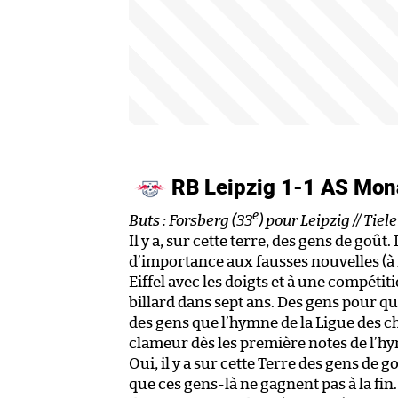
RB Leipzig 1-1 AS Mon
e
Buts : Forsberg (33
) pour Leipzig // Tie
Il y a, sur cette terre, des gens de goû
d’importance aux fausses nouvelles (à
Eiffel avec les doigts et à une compétit
billard dans sept ans. Des gens pour qu
des gens que l’hymne de la Ligue des c
clameur dès les première notes de l’hy
Oui, il y a sur cette Terre des gens de 
que ces gens-là ne gagnent pas à la fin.