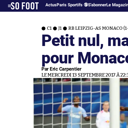
Actus
Paris Sportifs 🔞
S'abonner
Le Magazi
C1
J1
RB LEIPZIG-AS MONACO (1-
Petit nul, m
pour Monac
Par Eric Carpentier
LE MERCREDI 13 SEPTEMBRE 2017 À 22: