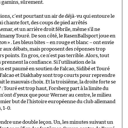
es gamins, sûrement.
ons, c’est pourtant un air de déjà-vu qui entoure le
i chante fort, des coups de pied arrêtés
, et un arrière droit fébrile, même s’il ne
 Almamy Touré. De son côté, le RasenBallsport joue en
zon
» . Les bleus bites – en rouge et blanc – ont envie
eur aux débats, mais proposent des réponses trop
points. En gros, ce n’est pas terrible. Alors, tout
prennent la confiance. Si l’utilisation de la
ns est paumé en soutien de Falcao, Sidibé et Touré
 Falcao et Diakhaby sont trop courts pour reprendre
it le mauvais choix. Et la troisième, la droite forte se
 : Touré est trop haut, Forsberg part à la limite du
k n’ont d’yeux que pour Werner au centre, le milieu
emier but de l’histoire européenne du club allemand
, 1-0.
endre une double leçon. Un, les minutes suivant un