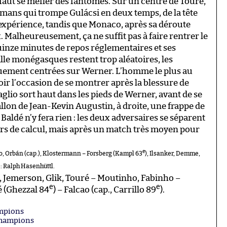
 faut se méfier des fantômes. Sur un centre de Touré,
mans qui trompe Gulácsi en deux temps, de la tête
 l’expérience, tandis que Monaco, après sa déroute
 Malheureusement, ça ne suffit pas à faire rentrer le
quinze minutes de repos réglementaires et ses
alle monégasques restent trop aléatoires, les
uement centrées sur Werner. L’homme le plus au
oir l’occasion de se montrer après la blessure de
aglio sort haut dans les pieds de Werner, avant de se
llon de Jean-Kevin Augustin, à droite, une frappe de
Baldé n’y fera rien : les deux adversaires se séparent
rs de calcul, mais après un match très moyen pour
e
, Orbán (cap.), Klostermann – Forsberg (Kampl 63
), Ilsanker, Demme,
 : Ralph Hasenhüttl.
, Jemerson, Glik, Touré – Moutinho, Fabinho –
e
e
é (Ghezzal 84
) – Falcao (cap., Carrillo 89
).
ampions
 champions