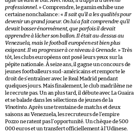
agile devant le but. Avec nous, il a appris à devenir
professionnel.
» Comprendre, le gamin exhibe une
certaine nonchalance : «
Il sait qu’il a les qualités pour
devenir un grand joueur. On lui a fait comprendre qu’il
devait bosser énormément, que parfois il devait
apprendre à lâcher son ballon. Il était au-dessus au
Venezuela, mais le football européen est bien plus
exigeant. Il va progresser à ce niveau à Grenade.
» Très
tôt, les clubs européens ont posé leurs yeux sur la
pépite nationale. À seize ans, il gagne un concours de
jeunes footballeurs sud-américains et remporte le
droit de s’entraîner avec le Real Madrid pendant
quelques jours. Mais finalement, le club madrilène ne
le recrute pas. Un an plus tard, il débute avec La Guaira
et se balade dans les sélections de jeunes de la
Vinotinto
. Après une trentaine de matchs et deux
saisons au Venezuela, les recruteurs de l’empire
Pozzo ne ratent pas l’opportunité. Un chèque de 500
000 euros et un transfert officiellement à l’Udinese.