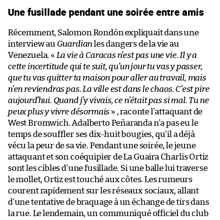
Une fusillade pendant une soirée entre amis
Récemment, Salomon Rondón expliquait dans une
interview au
Guardian
les dangers de la vie au
Venezuela. «
La vie à Caracas n’est pas une vie. Il y a
cette incertitude qui te suit, qu’un jour tu vas y passer,
que tu vas quitter ta maison pour aller au travail, mais
n’en reviendras pas. La ville est dans le chaos. C’est pire
aujourd’hui. Quand j’y vivais, ce n’était pas si mal. Tu ne
peux plus y vivre désormais
» , raconte l’attaquant de
West Bromwich. Adalberto Peñaranda n’a pas eu le
temps de souffler ses dix-huit bougies, qu’il a déjà
vécu la peur de sa vie. Pendant une soirée, le jeune
attaquant et son coéquipier de La Guaira Charlis Ortiz
sont les cibles d’une fusillade. Si une balle lui traverse
le mollet, Ortiz est touché aux côtes. Les rumeurs
courent rapidement sur les réseaux sociaux, allant
d’une tentative de braquage à un échange de tirs dans
la rue. Le lendemain, un communiqué officiel du club