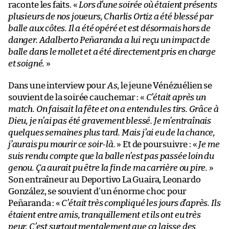
raconte les faits. «
Lors d’une soirée où étaient présents
plusieurs de nos joueurs, Charlis Ortiz a été blessé par
balle aux côtes. Il a été opéré et est désormais hors de
danger. Adalberto Peñaranda a lui reçu un impact de
balle dans le mollet et a été directement pris en charge
et soigné.
»
Dans une interview pour
As
, le jeune Vénézuélien se
souvient de la soirée cauchemar : «
C’était après un
match. On faisait la fête et on a entendu les tirs. Grâce à
Dieu, je n’ai pas été gravement blessé. Je m’entraînais
quelques semaines plus tard. Mais j’ai eu de la chance,
j’aurais pu mourir ce soir-là.
» Et de poursuivre : «
Je me
suis rendu compte que la balle n’est pas passée loin du
genou. Ça aurait pu être la fin de ma carrière ou pire.
»
Son entraîneur au Deportivo La Guaira, Leonardo
González, se souvient d’un énorme choc pour
Peñaranda : «
C’était très compliqué les jours d’après. Ils
étaient entre amis, tranquillement et ils ont eu très
peur. C’est surtout mentalement que ça laisse des