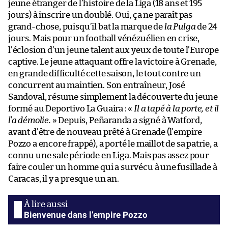
jeune étranger de l’histoire de la Liga (18 ans et 195
jours) à inscrire un doublé. Oui, ça ne paraît pas
grand-chose, puisqu’il bat la marque de
la Pulga
de 24
jours. Mais pour un football vénézuélien en crise,
l’éclosion d’un jeune talent aux yeux de toute l’Europe
captive. Le jeune attaquant offre la victoire à Grenade,
en grande difficulté cette saison, le tout contre un
concurrent au maintien. Son entraîneur, José
Sandoval, résume simplement la découverte du jeune
formé au Deportivo La Guaira : «
Il a tapé à la porte, et il
l’a démolie.
» Depuis, Peñaranda a signé à Watford,
avant d’être de nouveau prêté à Grenade (l’empire
Pozzo a encore frappé), a porté le maillot de sa patrie, a
connu une sale période en Liga. Mais pas assez pour
faire couler un homme qui a survécu à une fusillade à
Caracas, il y a presque un an.
Bienvenue dans l’empire Pozzo