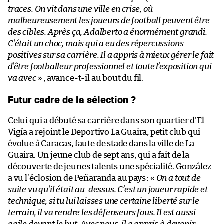
traces. On vit dans une ville en crise, où
malheureusement les joueurs de football peuvent être
des cibles. Après ça, Adalberto a énormément grandi.
C’était un choc, mais qui a eu des répercussions
positives sur sa carrière. Il a appris à mieux gérer le fait
d’être footballeur professionnel et toute l’exposition qui
va avec
» , avance-t-il au bout du fil.
Futur cadre de la sélection ?
Celui qui a débuté sa carrière dans son quartier d’El
Vigía a rejoint le Deportivo La Guaira, petit club qui
évolue à Caracas, faute de stade dans la ville de La
Guaira. Un jeune club de sept ans, qui a fait de la
découverte de jeunes talents une spécialité. González
a vu l’éclosion de Peñaranda au pays : «
On a tout de
suite vu qu’il était au-dessus. C’est un joueur rapide et
technique, si tu lui laisses une certaine liberté sur le
terrain, il va rendre les défenseurs fous. Il est aussi