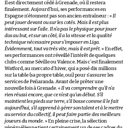
Il est directement cédé à Grenade, où il restera
finalement. Aujourd’hui, ses performances en
Espagne n’étonnent pas son ancien entraîneur : «
Il
peut jouer devant ou sur les cotés. Mais il est plus
intéressant sur l’aile. Il n’a pas le physique pour jouer
dos au but, et sur un côté, il a la vitesse et la qualité
technique nécessaire pour s’imposer en Liga.
Évidemment, tout va très vite, mais il est prêt.
» En effet,
ses performances ont réveillé l’intérêt de quelques
clubs comme Séville ou Valence. Mais c’est finalement
Watford, au mercato d’hiver, qui a posé dix millions
sur la table (sa propre table, oui) pour s’assurer les
services de Peñaranda. Avant de le prêter une
nouvelle fois à Grenade. «
Il va comprendre qu’il n’a
rien réussi encore, que ce n’est qu’un début. S’il
maintient les pieds sur terre, s’il bosse comme il le fait
aujourd’hui, s’il apprend à gérer son talent et à le mettre
au service du collectif, il peut faire partie des meilleurs
joueurs du monde.
» En pleine crise, la sélection
vénézuélienne tient certainement un de ses cadres du