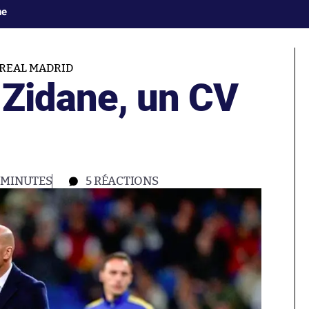
ne
REAL MADRID
t Zidane, un CV
 MINUTES
5
RÉACTIONS