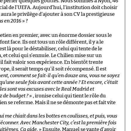
me perler quelques gouttes. Nous sommes à Nyon, 46
ial de l’UEFA. Aujourd’hui, l’institution doit choisir
aura le privilège d’ajouter à son CV la prestigieuse
ns en 2016
» ?
tretien en premier, avec un énorme dossier sous le
ont face. Ils ont tous un rôle différent, il y a le
st là pour le déstabiliser, celui qui tente de le
, et celui qui s’ennuie. Le Chilien mise sur un
l fait valoir son expérience. En bientôt trente
e, il serait temps qu’il soit récompensé. Il est
ent, comment se fait-il qu’en douze ans, vous ne soyez
u’une seule fois avant cette année ? Et encore, c’était
es sont vos excuses avec le Real Madrid et
z de budget ?
» , ironise celui qui tient le rôle du
en se referme. Mais il ne se démonte pas et fait vite
ui me chiait dans les bottes en coulisses, et puis, vous
éconner. Avec Manchester City, c’est la première fois
uitièmes. Ça aide.
» Ensuite, Manuel se vante d’avoir