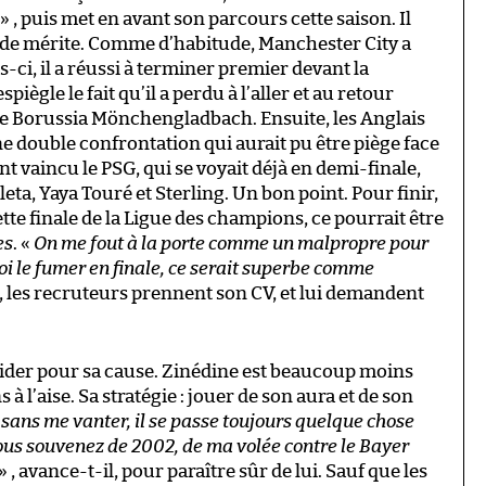
» , puis met en avant son parcours cette saison. Il
t de mérite. Comme d’habitude, Manchester City a
is-ci, il a réussi à terminer premier devant la
ègle le fait qu’il a perdu à l’aller et au retour
et le Borussia Mönchengladbach. Ensuite, les Anglais
 double confrontation qui aurait pu être piège face
nt vaincu le PSG, qui se voyait déjà en demi-finale,
a, Yaya Touré et Sterling. Un bon point. Pour finir,
ette finale de la Ligue des champions, ce pourrait être
es
. «
On me fout à la porte comme un malpropre pour
i le fumer en finale, ce serait superbe comme
s, les recruteurs prennent son CV, et lui demandent
aider pour sa cause. Zinédine est beaucoup moins
l’aise. Sa stratégie : jouer de son aura et de son
 sans me vanter, il se passe toujours quelque chose
vous souvenez de 2002, de ma volée contre le Bayer
» , avance-t-il, pour paraître sûr de lui. Sauf que les