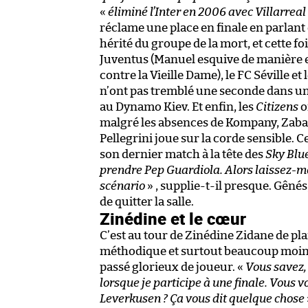
«
éliminé l’Inter en 2006 avec Villarreal
réclame une place en finale en parlan
hérité du groupe de la mort, et cette fo
Juventus (Manuel esquive de manière espi
contre la Vieille Dame), le FC Séville 
n’ont pas tremblé une seconde dans une
au Dynamo Kiev. Et enfin, les
Citizens
o
malgré les absences de Kompany, Zabalet
Pellegrini joue sur la corde sensible. C
son dernier match à la tête des
Sky Blu
prendre Pep Guardiola. Alors laissez-mo
scénario
» , supplie-t-il presque. Gêné
de quitter la salle.
Zinédine et le cœur
C’est au tour de Zinédine Zidane de pl
méthodique et surtout beaucoup moins à 
passé glorieux de joueur. «
Vous savez,
lorsque je participe à une finale. Vous 
Leverkusen ? Ça vous dit quelque chose