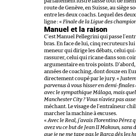
parfaitement lustré laisse tout de mê
route de Genève, en Suisse, au siège soc
entre les deux coachs. Lequel des deux 
ligne : «
Finale de la Ligue des champio
Manuel et la raison
C’est Manuel Pellegrini qui passe l’en
bras. En face de lui, cinq recruteurs lui f
meneur qui dirige les débats, celui qui e
rassurer, celui qui ricane dans son coin
argumentaire en trois points. D’abord, i
années de coaching, dont douze en Europ
directement coupé par le jury. «
Justem
parvenus à vous hisser en demi-finales q
avec le sympathique Málaga, mais quell
Manchester City ? Vous n’aviez pas asse
méchant. Le visage de l’entraîneur chili
marcher la machine à excuses.
«
Avec le Real, j’avais Florentino Pérez q
avez vu ce but de Jean II Makoun, sans d
que je ne me tape pas le Barça dès les h