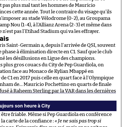
nt pas plus mal tant les hommes de Mauricio
inces cette année. Tout le contraire du visage qu’ils
és s’imposer au stade Vélodrome (0-2), au Groupama
 Camp Nou (1-4), à l’Allianz Arena (2-3) et même dans
 n’est pas l’Etihad Stadium qui va les effrayer.
ais
ris Saint-Germain a, depuis l’arrivée de QSI, souvent
 phase à élimination directe en C1. Sauf que le club
aîné les désillusions en Ligue des champions.
is plus gros couacs du City de Pep Guardiola, on
ination face au Monaco de Kylian Mbappé en
r) de C1 en 2017 puis celle en quart face à l’Olympique
ttenham de… Mauricio Pochettino en quarts de finale
fusé à Raheem Sterling par la VAR dans les dernières
jours son heure à City
 être friable. Même si Pep Guardiola en conférence
la carte de la confiance :
« Je ne sais pas trop si