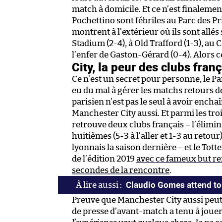
match à domicile. Et ce n’est finaleme
Pochettino sont fébriles au Parc des Pr
montrent à l’extérieur où ils sont all
Stadium (2-4), à Old Trafford (1-3), au
l’enfer de Gaston-Gérard (0-4). Alors ce
City, la peur des clubs franç
Ce n’est un secret pour personne, le Pa
eu du mal à gérer les matchs retours de
parisien n’est pas le seul à avoir ench
Manchester City aussi. Et parmi les tro
retrouve deux clubs français – l’élim
huitièmes (5-3 à l’aller et 1-3 au retou
lyonnais la saison dernière – et le To
de l’édition 2019
avec ce fameux but re
secondes de la rencontre
.
Claudio Gomes attend tou
Preuve que Manchester City aussi peut
de presse d’avant-match a tenu à jouer 