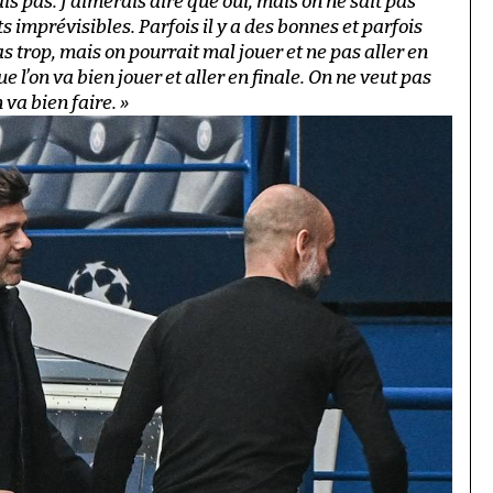
is pas. J’aimerais dire que oui, mais on ne sait pas
 imprévisibles. Parfois il y a des bonnes et parfois
s trop, mais on pourrait mal jouer et ne pas aller en
 l’on va bien jouer et aller en finale. On ne veut pas
 va bien faire. »