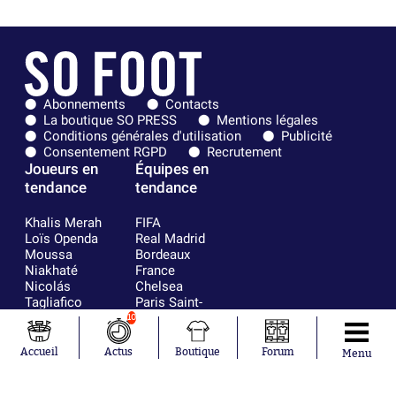
Abonnements
Contacts
La boutique SO PRESS
Mentions légales
Conditions générales d'utilisation
Publicité
Consentement RGPD
Recrutement
Joueurs en
Équipes en
tendance
tendance
Khalis Merah
FIFA
Loïs Openda
Real Madrid
Moussa
Bordeaux
Niakhaté
France
Nicolás
Chelsea
Tagliafico
Paris Saint-
Pavel Šulc
Germain
10
Gauthier Hein
Olympique
Lionel Messi
lyonnais
Accueil
Actus
Boutique
Forum
Menu
Gonzalo
AC Milan
García Torres
RC Strasbourg