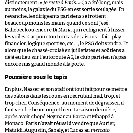
distinctement : «
Je reste à Paris.
» Ça a été long, mais
au moins, la galaxie du PSG en est sortie soulagée. En
revanche, les dirigeants parisiens se frottent
beaucoup moins les mains quand ce sont Jesé,
Bahebeck ou encore Di María qui rechignent à hisser
les voiles. Car pour tout un tas de raisons – fair-play
financier, logique sportive, etc. -, le PSG doit vendre. Et
alors que le chassé-croisé en juilletistes et aoûtiens a
déjà eu lieu sur l’autoroute A6, le club parisien n’a pas
encore mis grand monde à la porte.
Poussière sous le tapis
En plus, Nasser et son staff ont tout fait pour se mettre
des bâtons dans les roues en recrutant mal, trop, et
trop cher. Conséquence, au moment de dégraisser, il
faut vendre beaucoup et bien. La saison dernière,
après avoir chopé Neymar au Barça et Mbappé à
Monaco, Paris n’avait réussi à vendre que Aurier,
Matuidi, Augustin, Sabaly, et Lucas au
mercato