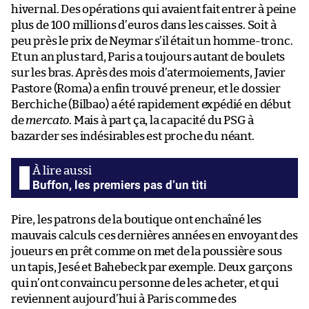
hivernal. Des opérations qui avaient fait entrer à peine
plus de 100 millions d’euros dans les caisses. Soit à
peu près le prix de Neymar s’il était un homme-tronc.
Et un an plus tard, Paris a toujours autant de boulets
sur les bras. Après des mois d’atermoiements, Javier
Pastore (Roma) a enfin trouvé preneur, et le dossier
Berchiche (Bilbao) a été rapidement expédié en début
de
mercato
. Mais à part ça, la capacité du PSG à
bazarder ses indésirables est proche du néant.
Buffon, les premiers pas d’un titi
Pire, les patrons de la boutique ont enchaîné les
mauvais calculs ces dernières années en envoyant des
joueurs en prêt comme on met de la poussière sous
un tapis, Jesé et Bahebeck par exemple. Deux garçons
qui n’ont convaincu personne de les acheter, et qui
reviennent aujourd’hui à Paris comme des