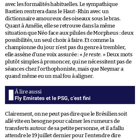
avec les formalités habituelles. Le sympathique
Bastien rentrera dans le Haut-Rhin avec un
dictionnaire amoureux des oiseaux sous le bras.
Quant à Amélie, elle se retrouve dans la même
situation que Néo face aux pilules de Morpheus : deux
possibilités, un seul choix à faire. Et comme la
championne du jour n’est pas du genre à trembler,
elle assène d’une voix assurée : «
Je reste.
» Deux mots
plutôt simples à prononcer, qui ne nécessitent pas de
séances chez l’orthophoniste, mais que Neymar a
quand même eu un mal fou à aligner.
Fly Emirates et le PSG, c’est fini
Clairement, on ne peut pas dire que le Brésilien soit
allé vite en besogne pour calmer les rumeurs de
transferts autour de sa petite personne, et il a fallu
attendre le 19 juillet dernier pour l’entendre dire