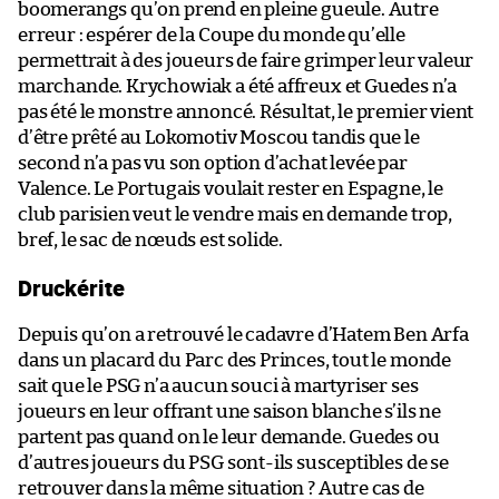
boomerangs qu’on prend en pleine gueule. Autre
erreur : espérer de la Coupe du monde qu’elle
permettrait à des joueurs de faire grimper leur valeur
marchande. Krychowiak a été affreux et Guedes n’a
pas été le monstre annoncé. Résultat, le premier vient
d’être prêté au Lokomotiv Moscou tandis que le
second n’a pas vu son option d’achat levée par
Valence. Le Portugais voulait rester en Espagne, le
club parisien veut le vendre mais en demande trop,
bref, le sac de nœuds est solide.
Druckérite
Depuis qu’on a retrouvé le cadavre d’Hatem Ben Arfa
dans un placard du Parc des Princes, tout le monde
sait que le PSG n’a aucun souci à martyriser ses
joueurs en leur offrant une saison blanche s’ils ne
partent pas quand on le leur demande. Guedes ou
d’autres joueurs du PSG sont-ils susceptibles de se
retrouver dans la même situation ? Autre cas de