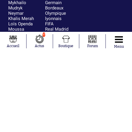
Mykhailo
Germain
Mudryk
Bordeaux
Neymar
Olympique
Khalis Merah
lyonnais
Loïs Openda
FIFA
Moussa
Real Madrid
Niakhaté
RC Strasbourg
10
Nicolás
AC Milan
Tagliafico
France
Accueil
Actus
Boutique
Forum
Menu
Pavel Šulc
RC Lens
Josh Maja
Gauthier Hein