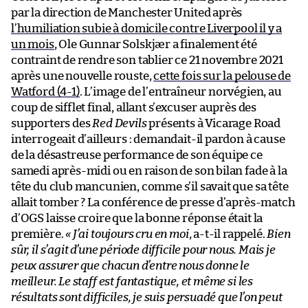
par la direction de Manchester United après
l’humiliation subie à domicile contre Liverpool il y a
un mois
, Ole Gunnar Solskjær a finalement été
contraint de rendre son tablier ce 21 novembre 2021
après une nouvelle rouste,
cette fois sur la pelouse de
Watford (4-1)
. L’image de l’entraîneur norvégien, au
coup de sifflet final, allant s’excuser auprès des
supporters des
Red Devils
présents à Vicarage Road
interrogeait d’ailleurs : demandait-il pardon à cause
de la désastreuse performance de son équipe ce
samedi après-midi ou en raison de son bilan fade à la
tête du club mancunien, comme s’il savait que sa tête
allait tomber ? La conférence de presse d’après-match
d’OGS laisse croire que la bonne réponse était la
première.
« J’ai toujours cru en moi
, a-t-il rappelé.
Bien
sûr, il s’agit d’une période difficile pour nous. Mais je
peux assurer que chacun d’entre nous donne le
meilleur. Le staff est fantastique, et même si les
résultats sont difficiles, je suis persuadé que l’on peut