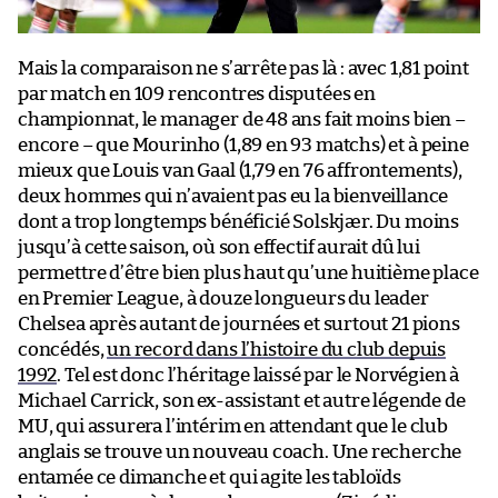
Mais la comparaison ne s’arrête pas là : avec 1,81 point
par match en 109 rencontres disputées en
championnat, le manager de 48 ans fait moins bien –
encore – que Mourinho (1,89 en 93 matchs) et à peine
mieux que Louis van Gaal (1,79 en 76 affrontements),
deux hommes qui n’avaient pas eu la bienveillance
dont a trop longtemps bénéficié Solskjær. Du moins
jusqu’à cette saison, où son effectif aurait dû lui
permettre d’être bien plus haut qu’une huitième place
en Premier League, à douze longueurs du leader
Chelsea après autant de journées et surtout 21 pions
concédés,
un record dans l’histoire du club depuis
1992
. Tel est donc l’héritage laissé par le Norvégien à
Michael Carrick, son ex-assistant et autre légende de
MU, qui assurera l’intérim en attendant que le club
anglais se trouve un nouveau coach. Une recherche
entamée ce dimanche et qui agite les tabloïds