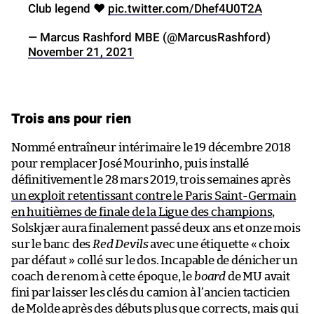
Club legend ♥️
pic.twitter.com/Dhef4U0T2A
— Marcus Rashford MBE (@MarcusRashford)
November 21, 2021
Trois ans pour rien
Nommé entraîneur intérimaire le 19 décembre 2018
pour remplacer José Mourinho, puis installé
définitivement le 28 mars 2019, trois semaines après
un exploit retentissant contre le Paris Saint-Germain
en huitièmes de finale de la Ligue des champions
,
Solskjær aura finalement passé deux ans et onze mois
sur le banc des
Red Devils
avec une étiquette « choix
par défaut » collé sur le dos. Incapable de dénicher un
coach de renom à cette époque, le
board
de MU avait
fini par laisser les clés du camion à l’ancien tacticien
de Molde après des débuts plus que corrects, mais qui