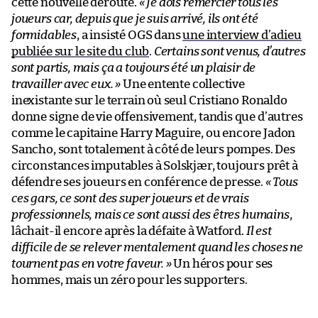
cette nouvelle déroute.
« Je dois remercier tous les
joueurs car, depuis que je suis arrivé, ils ont été
formidables
, a insisté OGS dans
une interview d’adieu
publiée sur le site du club
.
Certains sont venus, d’autres
sont partis, mais ça a toujours été un plaisir de
travailler avec eux. »
Une entente collective
inexistante sur le terrain où seul Cristiano Ronaldo
donne signe de vie offensivement, tandis que d’autres
comme le capitaine Harry Maguire, ou encore Jadon
Sancho, sont totalement à côté de leurs pompes. Des
circonstances imputables à Solskjær, toujours prêt à
défendre ses joueurs en conférence de presse.
« Tous
ces gars, ce sont des super joueurs et de vrais
professionnels, mais ce sont aussi des êtres humains
,
lâchait-il encore après la défaite à Watford.
Il est
difficile de se relever mentalement quand les choses ne
tournent pas en votre faveur. »
Un héros pour ses
hommes, mais un zéro pour les supporters.