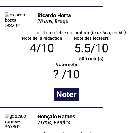
Ricardo Horta
28 ans, Braga
Loin d’être un jambon (
João-boã
, en VO).
Note de la rédaction
Note des lecteurs
4/10
5.5/10
505
note(s)
Votre note
/10
Noter
Gonçalo Ramos
21 ans, Benfica