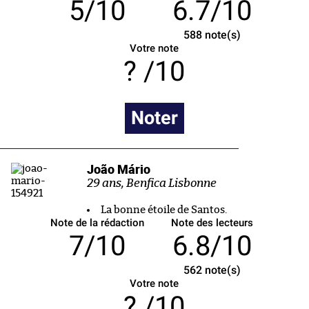
5/10
6.7/10
588
note(s)
Votre note
/10
Noter
João Mário
29 ans, Benfica Lisbonne
La bonne étoile de Santos.
Note de la rédaction
Note des lecteurs
7/10
6.8/10
562
note(s)
Votre note
/10