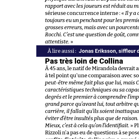
rapport avec les joueurs est réduit au 
sérieuse concurrence interne : «
Il y a
toujours eu un penchant pour les premier
grosses erreurs, mais avec un pourcent
Rocchi. C’est une question de goût, comme
attentiste.
»
Jonas Eriksson, siffleur 
Pas très loin de Collina
À 45 ans, le natif de Mirandola devrait 
à tel point qu’une comparaison avec son
peut-être même fait plus que lui, mais C
caractéristiques techniques ou sa capacit
degrés et le premier à comprendre l’im
grand parce qu’avant lui, tout arbitre q
carrière, il fallait qu’ils soient inatta
éviter d’être insultés plus que de raison.
Mieux, c’est à cela qu’on l’identifiait.
» Pl
Rizzoli n’a pas eu de questions à se pose