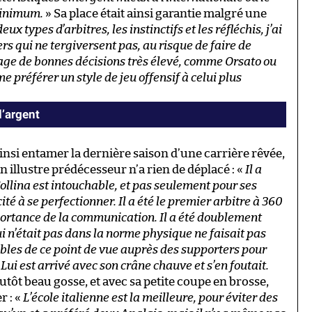
minimum.
» Sa place était ainsi garantie malgré une
 deux types d’arbitres, les instinctifs et les réfléchis, j’ai
s qui ne tergiversent pas, au risque de faire de
age de bonnes décisions très élevé, comme Orsato ou
 préférer un style de jeu offensif à celui plus
d’argent
ainsi entamer la dernière saison d’une carrière rêvée,
 illustre prédécesseur n’a rien de déplacé : «
Il a
ollina est intouchable, et pas seulement pour ses
é à se perfectionner. Il a été le premier arbitre à 360
portance de la communication. Il a été doublement
ui n’était pas dans la norme physique ne faisait pas
quables de ce point de vue auprès des supporters pour
 Lui est arrivé avec son crâne chauve et s’en foutait.
utôt beau gosse, et avec sa petite coupe en brosse,
r : «
L’école italienne est la meilleure, pour éviter des