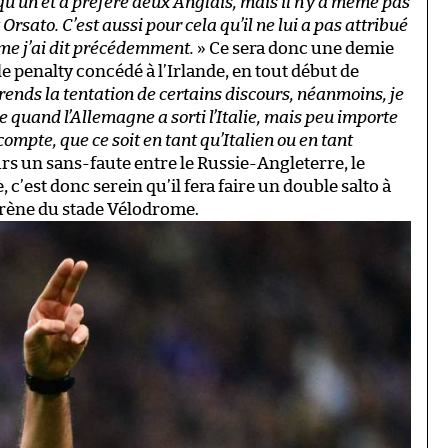
 qu’un et a préféré deux Anglais, mais il n’y a même pas
Orsato. C’est aussi pour cela qu’il ne lui a pas attribué
mme j’ai dit précédemment.
» Ce sera donc une demie
le penalty concédé à l’Irlande, en tout début de
ends la tentation de certains discours, néanmoins, je
oie quand l’Allemagne a sorti l’Italie, mais peu importe
 compte, que ce soit en tant qu’Italien ou en tant
leurs un sans-faute entre le Russie-Angleterre, le
c’est donc serein qu’il fera faire un double salto à
arène du stade Vélodrome.