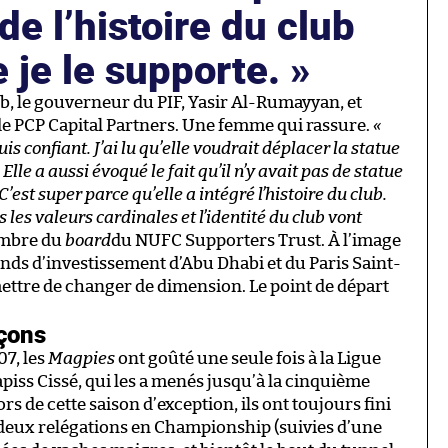
de l’histoire du club
 je le supporte.
b, le gouverneur du PIF, Yasir Al-Rumayyan, et
de PCP Capital Partners. Une femme qui rassure.
«
uis confiant. J’ai lu qu’elle voudrait déplacer la statue
lle a aussi évoqué le fait qu’il n’y avait pas de statue
est super parce qu’elle a intégré l’histoire du club.
es valeurs cardinales et l’identité du club vont
membre du
board
du NUFC Supporters Trust. À l’image
nds d’investissement d’Abu Dhabi et du Paris Saint-
ettre de changer de dimension. Le point de départ
açons
07, les
Magpies
ont goûté une seule fois à la Ligue
iss Cissé, qui les a menés jusqu’à la cinquième
 de cette saison d’exception, ils ont toujours fini
deux relégations en Championship (suivies d’une