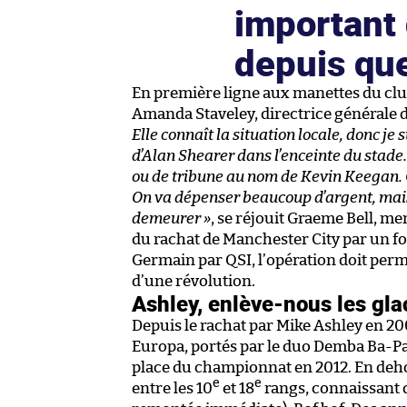
important 
depuis que
En première ligne aux manettes du clu
Amanda Staveley, directrice générale 
Elle connaît la situation locale, donc je s
d’Alan Shearer dans l’enceinte du stade. E
ou de tribune au nom de Kevin Keegan. C’
On va dépenser beaucoup d’argent, mais l
demeurer »
, se réjouit Graeme Bell, 
du rachat de Manchester City par un fo
Germain par QSI, l’opération doit perm
d’une révolution.
Ashley, enlève-nous les gl
Depuis le rachat par Mike Ashley en 20
Europa, portés par le duo Demba Ba-Pap
place du championnat en 2012. En dehors
e
e
entre les 10
et 18
rangs, connaissant 