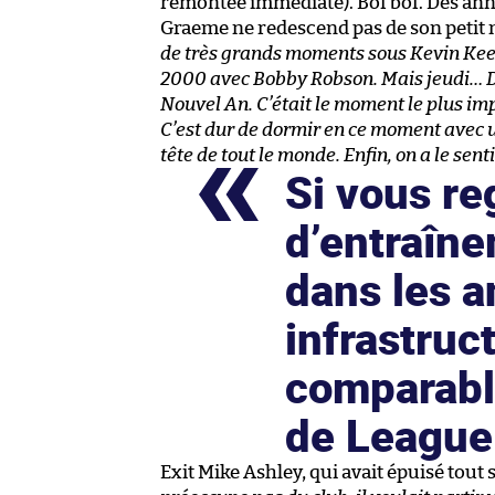
remontée immédiate). Bof bof. Des anné
Graeme ne redescend pas de son petit 
de très grands moments sous Kevin Keeg
2000 avec Bobby Robson. Mais jeudi… Dev
Nouvel An. C’était le moment le plus impo
C’est dur de dormir en ce moment avec un
tête de tout le monde. Enfin, on a le sen
Si vous re
d’entraîn
dans les 
infrastruc
comparable
de League
Exit Mike Ashley, qui avait épuisé tout 