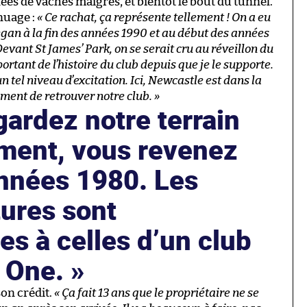
es de vaches maigres, et bientôt le bout du tunnel.
nuage :
« Ce rachat, ça représente tellement ! On a eu
an à la fin des années 1990 et au début des années
ant St James’ Park, on se serait cru au réveillon du
rtant de l’histoire du club depuis que je le supporte.
 tel niveau d’excitation. Ici, Newcastle est dans la
timent de retrouver notre club. »
gardez notre terrain
ement, vous revenez
années 1980. Les
tures sont
s à celles d’un club
 One.
son crédit.
« Ça fait 13 ans que le propriétaire ne se