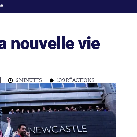
ne
a nouvelle vie
0
6 MINUTES
139
RÉACTIONS