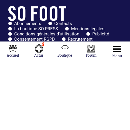
Abonnements
Contacts
La boutique SO PRESS
Mentions légales
Conditions générales d'utilisation
Publicité
Consentement RGPD
Recrutement
Joueurs en
Équipes en
2
tendance
tendance
Accueil
Actus
Boutique
Forum
Menu
Mohamed
Chelsea
Salah
Paris Saint-
Mykhailo
Germain
Mudryk
Bordeaux
Neymar
Olympique
Khalis Merah
lyonnais
Loïs Openda
FIFA
Moussa
Real Madrid
Niakhaté
RC Strasbourg
Nicolás
AC Milan
Tagliafico
France
Pavel Šulc
RC Lens
Josh Maja