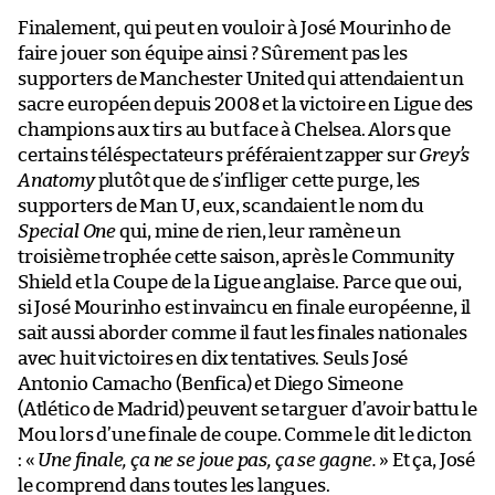
Finalement, qui peut en vouloir à José Mourinho de
faire jouer son équipe ainsi ? Sûrement pas les
supporters de Manchester United qui attendaient un
sacre européen depuis 2008 et la victoire en Ligue des
champions aux tirs au but face à Chelsea. Alors que
certains téléspectateurs préféraient zapper sur
Grey’s
Anatomy
plutôt que de s’infliger cette purge, les
supporters de Man U, eux, scandaient le nom du
Special One
qui, mine de rien, leur ramène un
troisième trophée cette saison, après le Community
Shield et la Coupe de la Ligue anglaise. Parce que oui,
si José Mourinho est invaincu en finale européenne, il
sait aussi aborder comme il faut les finales nationales
avec huit victoires en dix tentatives. Seuls José
Antonio Camacho (Benfica) et Diego Simeone
(Atlético de Madrid) peuvent se targuer d’avoir battu le
Mou lors d’une finale de coupe. Comme le dit le dicton
: «
Une finale, ça ne se joue pas, ça se gagne.
» Et ça, José
le comprend dans toutes les langues.