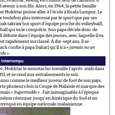
nt, Mokhtar. Abeng est conducteur de camions. Il
avenir à son fils. Alors, en 1964, la petite famille
Mokhtar puisse aller à l’école à Kuala Lumpur. Le
 toutefois plus intéressé par le sport que par ses
epak takraw (un sport d’équipe proche du volleyball),
tball qui va le conquérir. Son papa décide donc de
 Il débute dans l’équipe des jeunes, avec laquelle il va
t rapidement surclassé. À dix-sept ans, il se
ch confie à papa Dahari qu’il n’a «
jamais vu un
ieds
» .
e interrompu
r, Mokhtar le moustachu travaille l’après-midi dans
, et se rend aux entraînements le soir.
onnu comme le meilleur joueur de foot de son pays.
rte plusieurs fois la Coupe de Malaisie et marque des
ormais «
Supermokh
» . Fait inimaginable à l’époque
a même résonner jusqu’en Amérique du Sud et en
onvoqué en équipe nationale malaisienne.