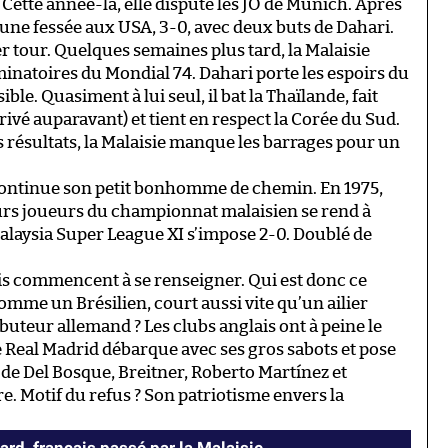
t. Cette année-là, elle dispute les JO de Munich. Après
 une fessée aux USA, 3-0, avec deux buts de Dahari.
r tour. Quelques semaines plus tard, la Malaisie
minatoires du Mondial 74. Dahari porte les espoirs du
ible. Quasiment à lui seul, il bat la Thaïlande, fait
rrivé auparavant) et tient en respect la Corée du Sud.
s résultats, la Malaisie manque les barrages pour un
continue son petit bonhomme de chemin. En 1975,
rs joueurs du championnat malaisien se rend à
alaysia Super League XI s’impose 2-0. Doublé de
ais commencent à se renseigner. Qui est donc ce
omme un Brésilien, court aussi vite qu’un ailier
buteur allemand ? Les clubs anglais ont à peine le
 Real Madrid débarque avec ses gros sabots et pose
s de Del Bosque, Breitner, Roberto Martínez et
e. Motif du refus ? Son patriotisme envers la