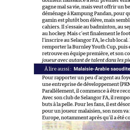
donnent naissance à leur premier enfa
gagne mal sa vie, mais veut offrir un bel 
déménage à Kampung Pandan, pour que 
gamin est plutôt bon élève, mais semble
cahiers. Il s’essaie au badminton, au s
au hockey. Mais c’est finalement le foo
l’inscrire au Selangor FA, le club local.
remporter la Burnley Youth Cup, puis es
retrouve en équipe première, et son coa
joueur avec autant de talent dans les p
Malaisie-Arabie saoudit
Pour rapporter un peu d’argent au foye
une entreprise de développement (PKNS)
Parallèlement, il commence à être rec
Avec son club de Selangor FA, il rempo
buts à la pelle. Pour les fans, il est dés
pour un joueur malaisien, son nom v
Europe, notamment après qu’il a été c