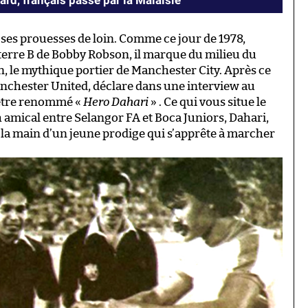
rd, français passé par la Malaisie
ses prouesses de loin. Comme ce jour de 1978,
leterre B de Bobby Robson, il marque du milieu du
an, le mythique portier de Manchester City. Après ce
anchester United, déclare dans une interview au
être renommé «
Hero Dahari
» . Ce qui vous situe le
amical entre Selangor FA et Boca Juniors, Dahari,
 la main d’un jeune prodige qui s’apprête à marcher