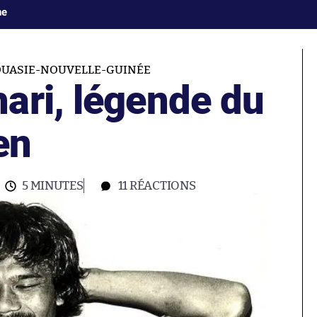
ne
OUASIE-NOUVELLE-GUINÉE
ari, légende du
en
5 MINUTES
11
RÉACTIONS