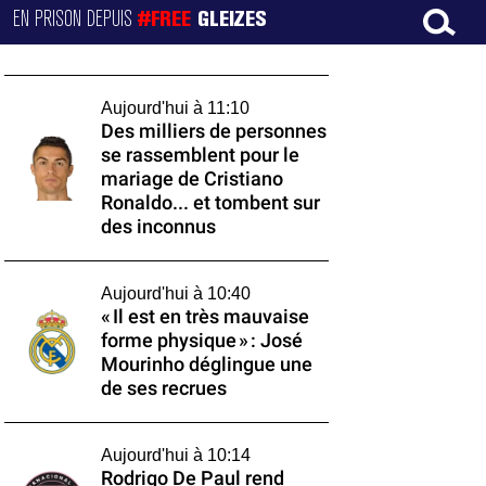
EN PRISON DEPUIS
#FREE
GLEIZES
Aujourd'hui à 11:10
Des milliers de personnes
se rassemblent pour le
mariage de Cristiano
Ronaldo... et tombent sur
des inconnus
Aujourd'hui à 10:40
« Il est en très mauvaise
forme physique » : José
Mourinho déglingue une
de ses recrues
Aujourd'hui à 10:14
Rodrigo De Paul rend