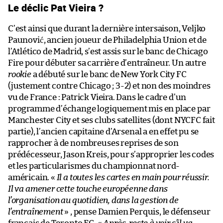
Le déclic Pat Vieira ?
C’est ainsi que durant la dernière intersaison, Veljko
Paunović, ancien joueur de Philadelphia Union et de
l’Atlético de Madrid, s’est assis sur le banc de Chicago
Fire pour débuter sa carrière d’entraîneur. Un autre
rookie
a débuté sur le banc de New York City FC
(justement contre Chicago ; 3-2) et non des moindres
vu de France : Patrick Vieira. Dans le cadre d’un
programme d’échange logiquement mis en place par
Manchester City et ses clubs satellites (dont NYCFC fait
partie), l’ancien capitaine d’Arsenal a en effet pu se
rapprocher à de nombreuses reprises de son
prédécesseur, Jason Kreis, pour s’approprier les codes
et les particularismes du championnat nord-
américain. «
Il a toutes les cartes en main pour réussir.
Il va amener cette touche européenne dans
l’organisation au quotidien, dans la gestion de
l’entraînement
» , pense Damien Perquis, le défenseur