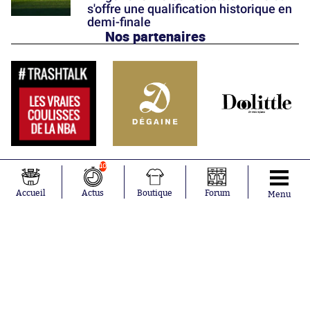
s'offre une qualification historique en
demi-finale
Nos partenaires
10
Accueil
Actus
Boutique
Forum
Menu
Abonnements
Contacts
La boutique SO PRESS
Mentions légales
Conditions générales d'utilisation
Publicité
Consentement RGPD
Recrutement
Joueurs en
Équipes en