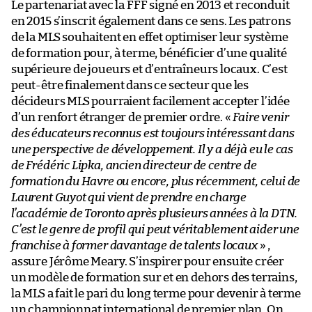
Le partenariat avec la FFF signé en 2013 et reconduit
en 2015 s’inscrit également dans ce sens. Les patrons
de la MLS souhaitent en effet optimiser leur système
de formation pour, à terme, bénéficier d’une qualité
supérieure de joueurs et d’entraîneurs locaux. C’est
peut-être finalement dans ce secteur que les
décideurs MLS pourraient facilement accepter l’idée
d’un renfort étranger de premier ordre. «
Faire venir
des éducateurs reconnus est toujours intéressant dans
une perspective de développement. Il y a déjà eu le cas
de Frédéric Lipka, ancien directeur de centre de
formation du Havre ou encore, plus récemment, celui de
Laurent Guyot qui vient de prendre en charge
l’académie de Toronto après plusieurs années à la DTN.
C’est le genre de profil qui peut véritablement aider une
franchise à former davantage de talents locaux
» ,
assure Jérôme Meary. S’inspirer pour ensuite créer
un modèle de formation sur et en dehors des terrains,
la MLS a fait le pari du long terme pour devenir à terme
un championnat international de premier plan. On