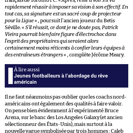
français de Toronto FC. «
Après, reste à voir s’il va
rapidement réussir à imposer sa vision à son effectif. En
tout cas, sa signature est un sacré coup de projecteur
pour la Ligue
» , poursuit l’ancien joueur du Betis
Séville. «
S’il réussit, ce dont je ne doute pas, Patrick
Vieira pourrait bien faire figure d’électrochoc dans
l’esprit des propriétaires qui seraient alors
certainement moins réticents à confier leurs équipes à
des entraîneurs étrangers
» , complète Jérôme Meary.
Jeunes footballeurs à l’abordage du rêve
américain
Il ne faut néanmoins pas oublier que les coachs nord-
américains ont également des qualités à faire valoir.
On pense bien évidemment à l’expérimenté Bruce
Arena, sur le banc des Los Angeles Galaxy (et ancien
sélectionneur des États-Unis), mais surtout à la
nouvelle vague symbolisée par trois hommes : Caleb