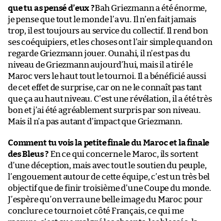
que tu as pensé d’eux ?
Bah Griezmann a été énorme,
je pense que tout le monde l’a vu. Il n’en fait jamais
trop, il est toujours au service du collectif. Il rend bon
ses coéquipiers, et les choses ont l’air simple quand on
regarde Griezmann jouer. Ounahi, il n’est pas du
niveau de Griezmann aujourd’hui, mais il a tiré le
Maroc vers le haut tout le tournoi. Il a bénéficié aussi
de cet effet de surprise, car on ne le connaît pas tant
que ça au haut niveau. C’est une révélation, il a été très
bon et j’ai été agréablement surpris par son niveau.
Mais il n’a pas autant d’impact que Griezmann.
Comment tu vois la petite finale du Maroc et la finale
des Bleus ?
En ce qui concerne le Maroc, ils sortent
d’une déception, mais avec tout le soutien du peuple,
l’engouement autour de cette équipe, c’est un très bel
objectif que de finir troisième d’une Coupe du monde.
J’espère qu’on verra une belle image du Maroc pour
conclure ce tournoi et côté Français, ce qui me