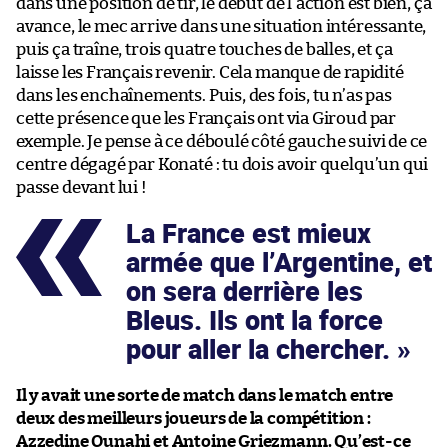
dans une position de tir, le début de l’action est bien, ça
avance, le mec arrive dans une situation intéressante,
puis ça traîne, trois quatre touches de balles, et ça
laisse les Français revenir. Cela manque de rapidité
dans les enchaînements. Puis, des fois, tu n’as pas
cette présence que les Français ont via Giroud par
exemple. Je pense à ce déboulé côté gauche suivi de ce
centre dégagé par Konaté : tu dois avoir quelqu’un qui
passe devant lui !
La France est mieux
armée que l’Argentine, et
on sera derrière les
Bleus. Ils ont la force
pour aller la chercher.
Il y avait une sorte de match dans le match entre
deux des meilleurs joueurs de la compétition :
Azzedine Ounahi et Antoine Griezmann. Qu’est-ce