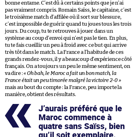
bonne entame. C’est dû à certains points que je n’ai
pas vraiment compris. Romain Saïss, le capitaine, c’est
le troisième match d’affilée où il sort sur blessure,
c’est impossible de guérir quand tu joues tous les trois
jours. Du coup, tu te retrouves à jouer dans un
système au coup d’envoi qui n’est pas le tien. En plus,
tu te fais cueillir un peu à froid avec ce but qui arrive
très tôt dans le match. La France a l’habitude de ces
grands rendez-vous, il y a beaucoup d’expérience côté
français. On a toujours un peu le même sentiment, on
va dire :
« Oh bah, le Maroc a fait un bon match, la
France était un peu timorée malgré la victoire 2-0 »
mais au bout du compte : la France, peu importe la
manière, obtient des résultats.
J’aurais préféré que le
Maroc commence à
quatre sans Saïss, bien
qu’il soit exemplaire,