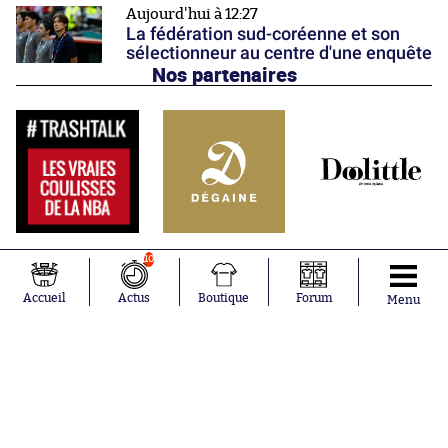
Aujourd'hui à 12:27
La fédération sud-coréenne et son
sélectionneur au centre d'une enquête
Nos partenaires
10
Accueil
Actus
Boutique
Forum
Menu
Abonnements
Contacts
La boutique SO PRESS
Mentions légales
Conditions générales d'utilisation
Publicité