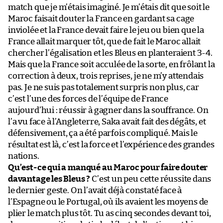
match que je m’étais imaginé. Je m’étais dit que soit le
Maroc faisait douter la France en gardant sa cage
inviolée et la France devait faire le jeu ou bien que la
France allait marquer tôt, que de fait le Maroc allait
chercher l’égalisation et les Bleus en planteraient 3-4.
Mais que la France soit acculée de la sorte, en frôlant la
correction à deux, trois reprises, je ne m’y attendais
pas. Je ne suis pas totalement surpris non plus, car
c’est l’une des forces de l’équipe de France
aujourd’hui : réussir à gagner dans la souffrance. On
l’a vu face à l’Angleterre, Saka avait fait des dégâts, et
défensivement, ça a été parfois compliqué. Mais le
résultat est là, c’est la force et l’expérience des grandes
nations.
Qu’est-ce qui a manqué au Maroc pour faire douter
davantage les Bleus ?
C’est un peu cette réussite dans
le dernier geste. On l’avait déjà constaté face à
l’Espagne ou le Portugal, où ils avaient les moyens de
plier le match plus tôt. Tu as cinq secondes devant toi,