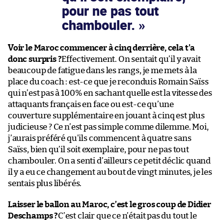
pour ne pas tout
chambouler.
Voir le Maroc commencer à cinq derrière, cela t’a
donc surpris ?
Effectivement. On sentait qu’il y avait
beaucoup de fatigue dans les rangs, je me mets à la
place du coach : est-ce que je reconduis Romain Saïss
qui n’est pas à 100% en sachant quelle est la vitesse des
attaquants français en face ou est-ce qu’une
couverture supplémentaire en jouant à cinq est plus
judicieuse ? Ce n’est pas simple comme dilemme. Moi,
j’aurais préféré qu’ils commencent à quatre sans
Saïss, bien qu’il soit exemplaire, pour ne pas tout
chambouler. On a senti d’ailleurs ce petit déclic quand
il y a eu ce changement au bout de vingt minutes, je les
sentais plus libérés.
Laisser le ballon au Maroc, c’est le gros coup de Didier
Deschamps ?
C’est clair que ce n’était pas du tout le