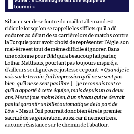
Völler : « L’Allemagne est une équipe de
tournoi »
Si l’accuser de se foutre du maillot allemand est
ridicule lorsqu’on se rappelle les sifflets qu’il a dû
endurer au début de sa carrière lors de matchs contre
la Turquie pour avoir choisi de représenter l’Aigle, son
mal-être est tout de même difficile à ignorer. Dans
une colonne pour
Bild
qui a beaucoup fait parler,
Lothar Matthäus, pourtant pas toujours inspiré, a
d’ailleurs souligné avec justesse ce point : «
Quand je le
vois sur le terrain, j’ai l’impression qu’il ne se sent pas
bien, qu’il ne se sent pas libre.
[…]
Je reconnais tout ce
qu’il a apporté à cette équipe, mais depuis un ou deux
ans, Mesut joue moins bien, à un niveau qui ne devrait
pas lui garantir un billet automatique de la part de
Löw.
» Mesut Özil pourrait donc bien être le premier
sacrifié de sa génération, aussi car il ne montrera
aucune résistance sur le chemin de l’abattoir.