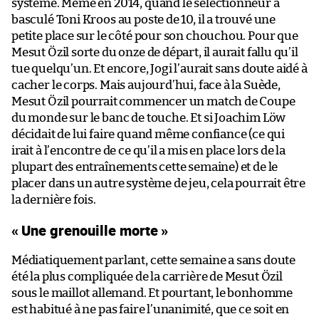
système. Même en 2014, quand le sélectionneur a
basculé Toni Kroos au poste de 10, il a trouvé une
petite place sur le côté pour son chouchou. Pour que
Mesut Özil sorte du onze de départ, il aurait fallu qu’il
tue quelqu’un. Et encore, Jogi l’aurait sans doute aidé à
cacher le corps. Mais aujourd’hui, face à la Suède,
Mesut Özil pourrait commencer un match de Coupe
du monde sur le banc de touche. Et si Joachim Löw
décidait de lui faire quand même confiance (ce qui
irait à l’encontre de ce qu’il a mis en place lors de la
plupart des entraînements cette semaine) et de le
placer dans un autre système de jeu, cela pourrait être
la dernière fois.
« Une grenouille morte »
Médiatiquement parlant, cette semaine a sans doute
été la plus compliquée de la carrière de Mesut Özil
sous le maillot allemand. Et pourtant, le bonhomme
est habitué à ne pas faire l’unanimité, que ce soit en