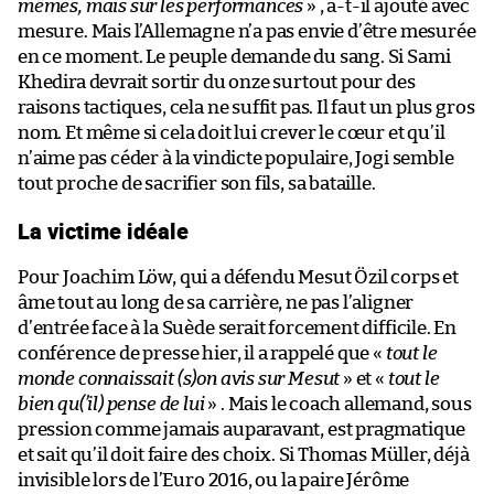
mêmes, mais sur les performances
» , a-t-il ajouté avec
mesure. Mais l’Allemagne n’a pas envie d’être mesurée
en ce moment. Le peuple demande du sang. Si Sami
Khedira devrait sortir du onze surtout pour des
raisons tactiques, cela ne suffit pas. Il faut un plus gros
nom. Et même si cela doit lui crever le cœur et qu’il
n’aime pas céder à la vindicte populaire, Jogi semble
tout proche de sacrifier son fils, sa bataille.
La victime idéale
Pour Joachim Löw, qui a défendu Mesut Özil corps et
âme tout au long de sa carrière, ne pas l’aligner
d’entrée face à la Suède serait forcement difficile. En
conférence de presse hier, il a rappelé que «
tout le
monde connaissait (s)on avis sur Mesut
» et «
tout le
bien qu(’il) pense de lui
» . Mais le coach allemand, sous
pression comme jamais auparavant, est pragmatique
et sait qu’il doit faire des choix. Si Thomas Müller, déjà
invisible lors de l’Euro 2016, ou la paire Jérôme