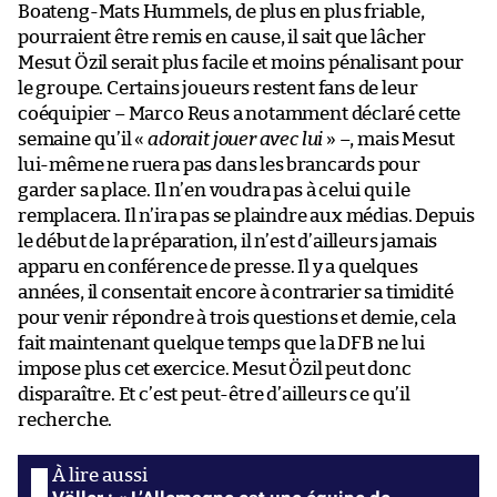
Boateng-Mats Hummels, de plus en plus friable,
pourraient être remis en cause, il sait que lâcher
Mesut Özil serait plus facile et moins pénalisant pour
le groupe. Certains joueurs restent fans de leur
coéquipier – Marco Reus a notamment déclaré cette
semaine qu’il «
adorait jouer avec lui
» –, mais Mesut
lui-même ne ruera pas dans les brancards pour
garder sa place. Il n’en voudra pas à celui qui le
remplacera. Il n’ira pas se plaindre aux médias. Depuis
le début de la préparation, il n’est d’ailleurs jamais
apparu en conférence de presse. Il y a quelques
années, il consentait encore à contrarier sa timidité
pour venir répondre à trois questions et demie, cela
fait maintenant quelque temps que la DFB ne lui
impose plus cet exercice. Mesut Özil peut donc
disparaître. Et c’est peut-être d’ailleurs ce qu’il
recherche.