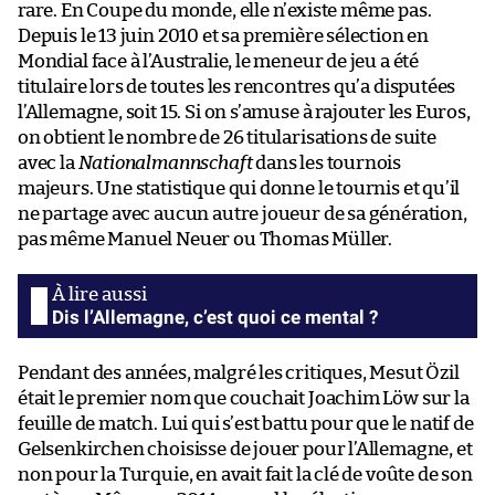
rare. En Coupe du monde, elle n’existe même pas.
Depuis le 13 juin 2010 et sa première sélection en
Mondial face à l’Australie, le meneur de jeu a été
titulaire lors de toutes les rencontres qu’a disputées
l’Allemagne, soit 15. Si on s’amuse à rajouter les Euros,
on obtient le nombre de 26 titularisations de suite
avec la
Nationalmannschaft
dans les tournois
majeurs. Une statistique qui donne le tournis et qu’il
ne partage avec aucun autre joueur de sa génération,
pas même Manuel Neuer ou Thomas Müller.
Dis l’Allemagne, c’est quoi ce mental ?
Pendant des années, malgré les critiques, Mesut Özil
était le premier nom que couchait Joachim Löw sur la
feuille de match. Lui qui s’est battu pour que le natif de
Gelsenkirchen choisisse de jouer pour l’Allemagne, et
non pour la Turquie, en avait fait la clé de voûte de son