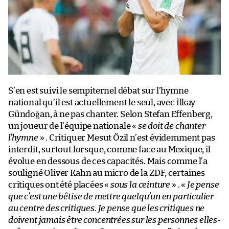
S’en est suivi le sempiternel débat sur l’hymne
national qu’il est actuellement le seul, avec İlkay
Gündoğan, à ne pas chanter. Selon Stefan Effenberg,
un joueur de l’équipe nationale «
se doit de chanter
l’hymne
» . Critiquer Mesut Özil n’est évidemment pas
interdit, surtout lorsque, comme face au Mexique, il
évolue en dessous de ces capacités. Mais comme l’a
souligné Oliver Kahn au micro de la ZDF, certaines
critiques ont été placées «
sous la ceinture
» . «
Je pense
que c’est une bêtise de mettre quelqu’un en particulier
au centre des critiques. Je pense que les critiques ne
doivent jamais être concentrées sur les personnes elles-