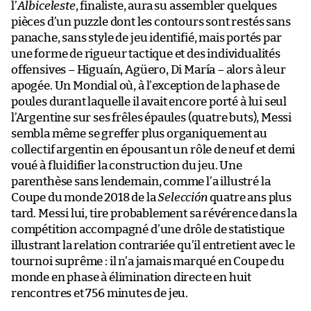
l’
Albiceleste
, finaliste, aura su assembler quelques
pièces d’un puzzle dont les contours sont restés sans
panache, sans style de jeu identifié, mais portés par
une forme de rigueur tactique et des individualités
offensives – Higuaín, Agüero, Di María – alors à leur
apogée. Un Mondial où, à l’exception de la phase de
poules durant laquelle il avait encore porté à lui seul
l’Argentine sur ses frêles épaules (quatre buts), Messi
sembla même se greffer plus organiquement au
collectif argentin en épousant un rôle de neuf et demi
voué à fluidifier la construction du jeu. Une
parenthèse sans lendemain, comme l’a illustré la
Coupe du monde 2018 de la
Selección
quatre ans plus
tard. Messi lui, tire probablement sa révérence dans la
compétition accompagné d’une drôle de statistique
illustrant la relation contrariée qu’il entretient avec le
tournoi suprême : il n’a jamais marqué en Coupe du
monde en phase à élimination directe en huit
rencontres et 756 minutes de jeu.