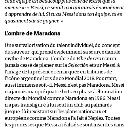
cette équipe est beaucoup plus celle de Messi que la
mienne
» : «
Messi, ce serait moi qui aurais énormément
à apprendre de lui. Si tu as Messi dans ton équipe, tu es
quasiment sûr de gagner.
»
L’ombre de Maradona
Une survalorisation du talent individuel, du concept
du sauveur, qui prend évidemment sa source dans le
mythe de Maradona. L’ombre du
Pibe de Oro
n’aura
jamais cessé de planer sur la
Selección
et sur Messi, à
l’image de la présence remarquée en tribunes de
l’icône argentine lors de ce Mondial 2018. Pourtant,
aussi immense soit-il, Messi n’est pas Maradona. Messi
n’a jamais marqué quatre buts en phase à élimination
directe du Mondial comme Maradona en 1986. Messi
n’a pas transfiguré à lui seul un club au palmarès
jusque-là inexistant sur les plans nationaux et
européens comme Maradona l’a fait à Naples. Toutes
les prouesses que Messi a réalisé se sont inscrites dans