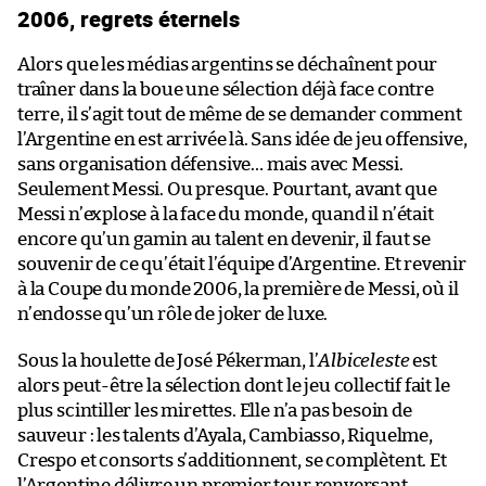
2006, regrets éternels
Alors que les médias argentins se déchaînent pour
traîner dans la boue une sélection déjà face contre
terre, il s’agit tout de même de se demander comment
l’Argentine en est arrivée là. Sans idée de jeu offensive,
sans organisation défensive… mais avec Messi.
Seulement Messi. Ou presque. Pourtant, avant que
Messi n’explose à la face du monde, quand il n’était
encore qu’un gamin au talent en devenir, il faut se
souvenir de ce qu’était l’équipe d’Argentine. Et revenir
à la Coupe du monde 2006, la première de Messi, où il
n’endosse qu’un rôle de joker de luxe.
Sous la houlette de José Pékerman, l’
Albiceleste
est
alors peut-être la sélection dont le jeu collectif fait le
plus scintiller les mirettes. Elle n’a pas besoin de
sauveur : les talents d’Ayala, Cambiasso, Riquelme,
Crespo et consorts s’additionnent, se complètent. Et
l’Argentine délivre un premier tour renversant,