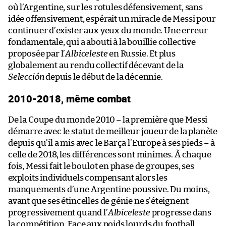
où l’Argentine, sur les rotules défensivement, sans
idée offensivement, espérait un miracle de Messi pour
continuer d’exister aux yeux du monde. Une erreur
fondamentale, qui a abouti à la bouillie collective
proposée par l’
Albiceleste
en Russie. Et plus
globalement au rendu collectif décevant de la
Selección
depuis le début de la décennie.
2010-2018, même combat
De la Coupe du monde 2010 – la première que Messi
démarre avec le statut de meilleur joueur de la planète
depuis qu’il a mis avec le Barça l’Europe à ses pieds – à
celle de 2018, les différences sont minimes. À chaque
fois, Messi fait le boulot en phase de groupes, ses
exploits individuels compensant alors les
manquements d’une Argentine poussive. Du moins,
avant que ses étincelles de génie ne s’éteignent
progressivement quand l’
Albiceleste
progresse dans
la compétition. Face aux poids lourds du football