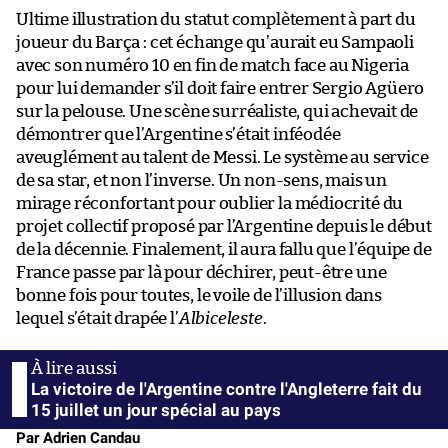
Ultime illustration du statut complètement à part du
joueur du Barça : cet échange qu’aurait eu Sampaoli
avec son numéro 10 en fin de match face au Nigeria
pour lui demander s’il doit faire entrer Sergio Agüero
sur la pelouse. Une scène surréaliste, qui achevait de
démontrer que l’Argentine s’était inféodée
aveuglément au talent de Messi. Le système au service
de sa star, et non l’inverse. Un non-sens, mais un
mirage réconfortant pour oublier la médiocrité du
projet collectif proposé par l’Argentine depuis le début
de la décennie. Finalement, il aura fallu que l’équipe de
France passe par là pour déchirer, peut-être une
bonne fois pour toutes, le voile de l’illusion dans
lequel s’était drapée l’
Albiceleste
.
La victoire de l'Argentine contre l'Angleterre fait du
15 juillet un jour spécial au pays
Par Adrien Candau