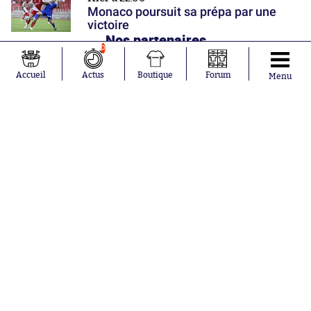
Monaco poursuit sa prépa par une
victoire
Nos partenaires
0
Accueil
Actus
Boutique
Forum
Menu
Abonnements
Contacts
La boutique SO PRESS
Mentions légales
Conditions générales d'utilisation
Publicité
Consentement RGPD
Recrutement