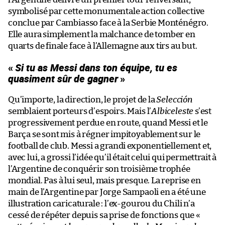
symbolisé par cette monumentale action collective
conclue par Cambiasso face à la Serbie Monténégro.
Elle aura simplement la malchance de tomber en
quarts de finale face à l’Allemagne aux tirs au but.
«
Si tu as Messi dans ton équipe, tu es
quasiment sûr de gagner
»
Qu’importe, la direction, le projet de la
Selección
semblaient porteurs d’espoirs. Mais l’
Albiceleste
s’est
progressivement perdue en route, quand Messi et le
Barça se sont mis à régner impitoyablement sur le
football de club. Messi a grandi exponentiellement et,
avec lui, a grossi l’idée qu’il était celui qui permettrait à
l’Argentine de conquérir son troisième trophée
mondial. Pas à lui seul, mais presque. La reprise en
main de l’Argentine par Jorge Sampaoli en a été une
illustration caricaturale : l’ex-gourou du Chili n’a
cessé de répéter depuis sa prise de fonctions que «