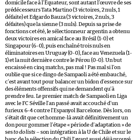
domicile face à l’Équateur, sont autant l’œuvre de ses
prédécesseurs Tata Martino (3 victoires, 2 nuls, 1
défaite) et Edgardo Bauza (3 victoires, 2 nuls, 3
défaites) que la sienne (3 nuls). Depuis sa prise de
fonctions cet été, le sélectionneur argentin a obtenu
deux victoires en amical face au Brésil (1-0) et
Singapour (6-0), puis enchaîné trois nuls en
éliminatoires en Uruguay (0-0), face au Venezuela (1-
1) et la nuit dernière contre le Pérou (0-0). Un but
encaissé en cinq matchs, pas mal ! Pas mal si l’on
oublie que si ce dingo de Sampaoli a été embauché,
c’est avant tout pour balancer un bidon d’essence sur
des éléments offensifs qui ne demandent qu’à
prendre feu. Le premier match de Sampaoli en Liga
avec le FC Séville l’an passé avait accouché d’un
furieux 6-4 contre l’Espanyol Barcelone. Dès lors, on
s’était dit que cet homme-là avait définitivement un
don pour gommer l’étape « période d’adaptation » de
ses
to do lists
– son intégration à la U de Chile et sur le
banc de la sélection du Chili l’ayant aussi déjà prouvé.