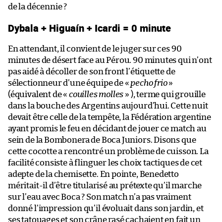
de la décennie ?
Dybala + Higuaín + Icardi = 0 minute
En attendant, il convient de le juger sur ces 90
minutes de désert face au Pérou. 90 minutes qui n’ont
pas aidé à décoller de son front l’étiquette de
sélectionneur d’une équipe de «
pecho frio
»
(équivalent de «
couilles molles
» ), terme qui grouille
dans la bouche des Argentins aujourd’hui. Cette nuit
devait être celle de la tempête, la Fédération argentine
ayant promis le feu en décidant de jouer ce match au
sein de la Bombonera de Boca Juniors. Disons que
cette cocotte a rencontré un problème de cuisson. La
facilité consiste à flinguer les choix tactiques de cet
adepte de la chemisette. En pointe, Benedetto
méritait-il d’être titularisé au prétexte qu’il marche
sur l’eau avec Boca ? Son match n’a pas vraiment
donné l’impression qu’il évoluait dans son jardin, et
ses tatouages et son crâne rasé cachaient en fait un