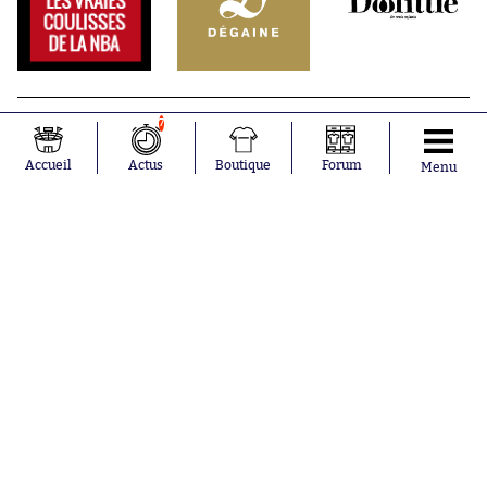
7
Accueil
Actus
Boutique
Forum
Menu
Abonnements
Contacts
La boutique SO PRESS
Mentions légales
Conditions générales d'utilisation
Publicité
Consentement RGPD
Recrutement
Joueurs en
Équipes en
tendance
tendance
Mohamed
Chelsea
Salah
Paris Saint-
Mykhailo
Germain
Mudryk
Bordeaux
Neymar
Olympique