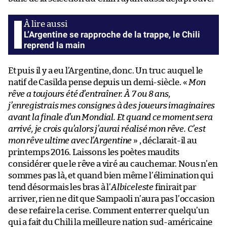
L’Argentine se rapproche de la trappe, le Chili
reprend la main
Et puis il y a eu l’Argentine, donc. Un truc auquel le
natif de Casilda pense depuis un demi-siècle. «
Mon
rêve a toujours été d’entraîner. À 7 ou 8 ans,
j’enregistrais mes consignes à des joueurs imaginaires
avant la finale d’un Mondial. Et quand ce moment sera
arrivé, je crois qu’alors j’aurai réalisé mon rêve. C’est
mon rêve ultime avec l’Argentine
» , déclarait-il au
printemps 2016. Laissons les poètes maudits
considérer que le rêve a viré au cauchemar. Nous n’en
sommes pas là, et quand bien même l’élimination qui
tend désormais les bras à l’
Albiceleste
finirait par
arriver, rien ne dit que Sampaoli n’aura pas l’occasion
de se refaire la cerise. Comment enterrer quelqu’un
qui a fait du Chili la meilleure nation sud-américaine