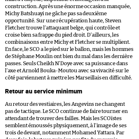
construction. Après une énorme occasion manquée,
Michy Batshuayi ne gâche pas sa deuxième
opportunité. Sur une récupération haute, Steven
Fletcher trouve l’attaquant belge, qui contrôle et
croise bien sa frappe du pied droit. D’ailleurs, les
combinaisons entre Michy et Fletcher se multiplient.
En face, le SCO a le pied sur le ballon, mais les hommes
de Stéphane Moulin ont bien du mal dans les dernière
passes. Seuls Cheikh N’Doye avec sa puissance dans
l’axe et Arnold Bouka-Moutou avec sa vivacité sur le
côté parviennent à mettre les Marseillais en difficulté.
Retour au service minimum
Au retour des vestiaires, les Angevins ne changent
pas de tactique. Le SCO continue de faire tourner en
attendant de trouver des failles. Mais les SCOïstes
semblent émoussés physiquement, à l’image de ses
trois de devant, notamment Mohamed Yattara. Par