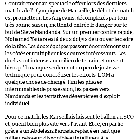
Contrairement au spectacle offert lors des derniers
matchs de l’Olympique de Marseille, le début de match
est prometteur. Les Angevins, décomplexés par leur
très bonne saison, mettent d’entrée le danger sur le
but de Steve Mandanda. Sur un premier contre rapide,
Mohamed Yattara est à deux doigts de trouver le cadre
de la tête. Les deux équipes passent énormément sur
les côtés et multiplient les centres intéressants. Les
duels sont intenses au milieu de terrain, et on sent
bien qu’il manque seulement un peu de justesse
technique pour concrétiser les efforts. L’OM a
quelque chose de changé. Fini les phases
interminables de possession, les passes vers
Mandanda et les tentatives désespérées d’exploit
individuel.
Pour ce match, les Marseillais laissent le ballon au SCO
et jouent bien plus vite vers l’avant. Et ce, en partie
grâce à un Abdelaziz Barrada replacé en tant que
milieu relayeur, disponible et intelligent à la