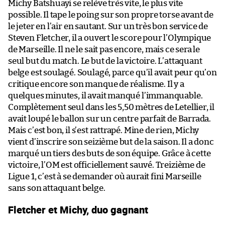
Michy Batshuayi se relève très vite, le plus vite
possible. Il tape le poing sur son propre torse avant de
le jeter en l’air en sautant. Sur un très bon service de
Steven Fletcher, il a ouvert le score pour l’Olympique
de Marseille. Il ne le sait pas encore, mais ce sera le
seul but du match. Le but de la victoire. L’attaquant
belge est soulagé. Soulagé, parce qu’il avait peur qu’on
critique encore son manque de réalisme. Il y a
quelques minutes, il avait manqué l’immanquable.
Complètement seul dans les 5,50 mètres de Letellier, il
avait loupé le ballon sur un centre parfait de Barrada.
Mais c’est bon, il s’est rattrapé. Mine de rien, Michy
vient d’inscrire son seizième but de la saison. Il a donc
marqué un tiers des buts de son équipe. Grâce à cette
victoire, l’OM est officiellement sauvé. Treizième de
Ligue 1, c’est à se demander où aurait fini Marseille
sans son attaquant belge.
Fletcher et Michy, duo gagnant