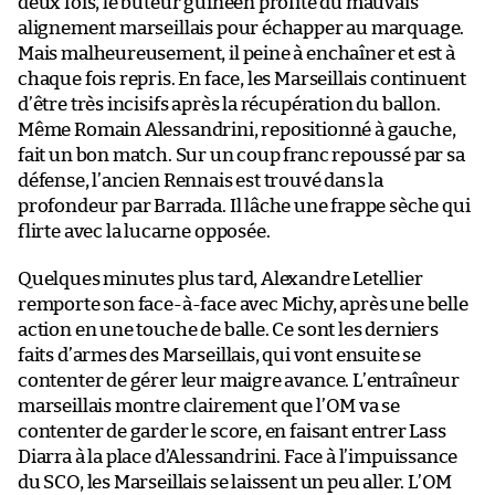
deux fois, le buteur guinéen profite du mauvais
alignement marseillais pour échapper au marquage.
Mais malheureusement, il peine à enchaîner et est à
chaque fois repris. En face, les Marseillais continuent
d’être très incisifs après la récupération du ballon.
Même Romain Alessandrini, repositionné à gauche,
fait un bon match. Sur un coup franc repoussé par sa
défense, l’ancien Rennais est trouvé dans la
profondeur par Barrada. Il lâche une frappe sèche qui
flirte avec la lucarne opposée.
Quelques minutes plus tard, Alexandre Letellier
remporte son face-à-face avec Michy, après une belle
action en une touche de balle. Ce sont les derniers
faits d’armes des Marseillais, qui vont ensuite se
contenter de gérer leur maigre avance. L’entraîneur
marseillais montre clairement que l’OM va se
contenter de garder le score, en faisant entrer Lass
Diarra à la place d’Alessandrini. Face à l’impuissance
du SCO, les Marseillais se laissent un peu aller. L’OM