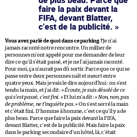
de plus beau. Parce que
faire la paix devant la
FIFA, devant Blatter,
c’est de la publicité.
Vous avez parlé de quoi dans ce parking ?
Je n’ai
jamais raconté notre rencontre. Un millier de
personnes m’ont appelé pour me demander de leur
dire ce qu’il s’était passé, et je ne l’ai jamais raconté.
Pour moi, ça n’aurait pas dû sortir. Parce que ce qui se
passe entre deux personnes naît et meurt entre
quatre yeux. Mais je vais le dire aujourd’hui : on s’est
tendu la main, et j’ai dit :
« Écoute, je suis désolé de ce
qui s’est passé, c’est fini. »
Et lui m’a dit :
« Non, non, pas
de problème, ne t’inquiète pas. »
On s’est serré la main
et c’était fini. D’homme à homme, c’est ce qu’il y a de
plus beau. Parce que faire la paix devant la FIFA,
devant Blatter, c’est de la publicité. Mais faire la paix
dans le parking secondaire d’un hôtel, là, c’était