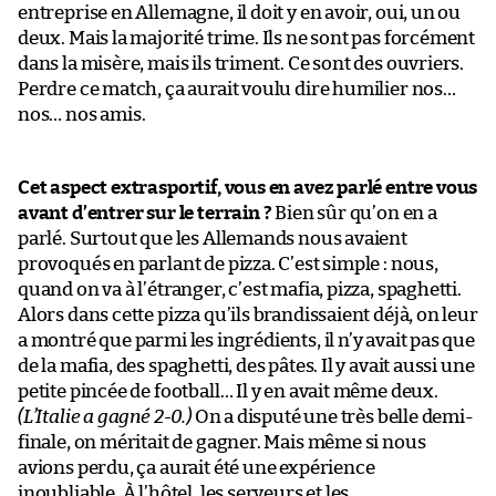
entreprise en Allemagne, il doit y en avoir, oui, un ou
deux. Mais la majorité trime. Ils ne sont pas forcément
dans la misère, mais ils triment. Ce sont des ouvriers.
Perdre ce match, ça aurait voulu dire humilier nos…
nos… nos amis.
Cet aspect extrasportif, vous en avez parlé entre vous
avant d’entrer sur le terrain ?
Bien sûr qu’on en a
parlé. Surtout que les Allemands nous avaient
provoqués en parlant de pizza. C’est simple : nous,
quand on va à l’étranger, c’est mafia, pizza, spaghetti.
Alors dans cette pizza qu’ils brandissaient déjà, on leur
a montré que parmi les ingrédients, il n’y avait pas que
de la mafia, des spaghetti, des pâtes. Il y avait aussi une
petite pincée de football… Il y en avait même deux.
(L’Italie a gagné 2-0.)
On a disputé une très belle demi-
finale, on méritait de gagner. Mais même si nous
avions perdu, ça aurait été une expérience
inoubliable. À l’hôtel, les serveurs et les