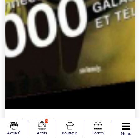
BOUTIQUE SO - LIVRES
10
Livre "Les années 2000" par So Foot
Accueil
Actus
Boutique
Forum
Menu