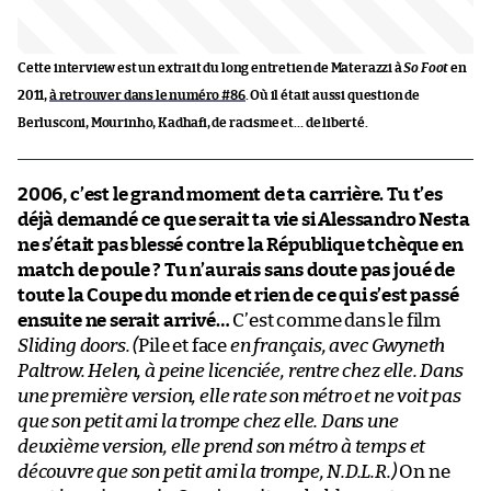
Cette interview est un extrait du long entretien de Materazzi à
So Foot
en
2011,
à retrouver dans le numéro #86
. Où il était aussi question de
Berlusconi, Mourinho, Kadhafi, de racisme et… de liberté.
2006, c’est le grand moment de ta carrière. Tu t’es
déjà demandé ce que serait ta vie si Alessandro Nesta
ne s’était pas blessé contre la République tchèque en
match de poule ? Tu n’aurais sans doute pas joué de
toute la Coupe du monde et rien de ce qui s’est passé
ensuite ne serait arrivé…
C’est comme dans le film
Sliding doors. (
Pile et face
en français, avec Gwyneth
Paltrow. Helen, à peine licenciée, rentre chez elle. Dans
une première version, elle rate son métro et ne voit pas
que son petit ami la trompe chez elle. Dans une
deuxième version, elle prend son métro à temps et
découvre que son petit ami la trompe, N.D.L.R.)
On ne