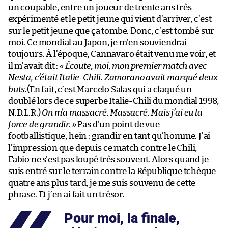
un coupable, entre un joueur de trente ans très
expérimenté et le petit jeune qui vient d’arriver, c’est
sur le petit jeune que ça tombe. Donc, c’est tombé sur
moi. Ce mondial au Japon, je m’en souviendrai
toujours. À l’époque, Cannavaro était venu me voir, et
il m’avait dit :
« Écoute, moi, mon premier match avec
Nesta, c’était Italie-Chili. Zamorano avait marqué deux
buts.
(En fait, c’est Marcelo Salas qui a claqué un
doublé lors de ce superbe Italie-Chili du mondial 1998,
N.D.L.R.)
On m’a massacré. Massacré. Mais j’ai eu la
force de grandir. »
Pas d’un point de vue
footballistique, hein : grandir en tant qu’homme. J’ai
l’impression que depuis ce match contre le Chili,
Fabio ne s’est pas loupé très souvent. Alors quand je
suis entré sur le terrain contre la République tchèque
quatre ans plus tard, je me suis souvenu de cette
phrase. Et j’en ai fait un trésor.
Pour moi, la finale,