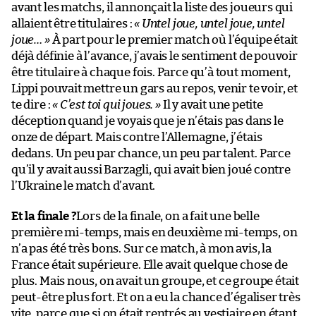
avant les matchs, il annonçait la liste des joueurs qui
allaient être titulaires :
« Untel joue, untel joue, untel
joue… »
À part pour le premier match où l’équipe était
déjà définie à l’avance, j’avais le sentiment de pouvoir
être titulaire à chaque fois. Parce qu’à tout moment,
Lippi pouvait mettre un gars au repos, venir te voir, et
te dire :
« C’est toi qui joues. »
Il y avait une petite
déception quand je voyais que je n’étais pas dans le
onze de départ. Mais contre l’Allemagne, j’étais
dedans. Un peu par chance, un peu par talent. Parce
qu’il y avait aussi Barzagli, qui avait bien joué contre
l’Ukraine le match d’avant.
Et la finale ?
Lors de la finale, on a fait une belle
première mi-temps, mais en deuxième mi-temps, on
n’a pas été très bons. Sur ce match, à mon avis, la
France était supérieure. Elle avait quelque chose de
plus. Mais nous, on avait un groupe, et ce groupe était
peut-être plus fort. Et on a eu la chance d’égaliser très
vite, parce que si on était rentrés au vestiaire en étant