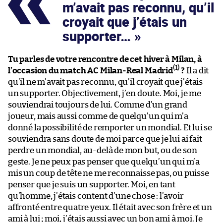
m’avait pas reconnu, qu’il
croyait que j’étais un
supporter…
Tu parles de votre rencontre de cet hiver à Milan, à
(1)
l’occasion du match AC Milan-Real Madrid
?
Il a dit
qu’il ne m’avait pas reconnu, qu’il croyait que j’étais
un supporter. Objectivement, j’en doute. Moi, je me
souviendrai toujours de lui. Comme d’un grand
joueur, mais aussi comme de quelqu’un qui m’a
donné la possibilité de remporter un mondial. Et lui se
souviendra sans doute de moi parce que je lui ai fait
perdre un mondial, au-delà de mon but, ou de son
geste. Je ne peux pas penser que quelqu’un qui m’a
mis un coup de tête ne me reconnaisse pas, ou puisse
penser que je suis un supporter. Moi, en tant
qu’homme, j’étais content d’une chose : l’avoir
affronté entre quatre yeux. Il était avec son frère et un
ami à lui ; moi, j’étais aussi avec un bon ami à moi. Je