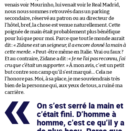
venais voir Mourinho, lui venait voir le Real Madrid,
nous nous sommes retrouvés dans un parking
secondaire, réservé au patron ou au directeur de
l’hôtel, bref, la chose est venue naturellement. Cette
poignée de main était probablement plus bénéfique
pour lui que pour moi. Parce que tout le monde aurait
dit :
« Zidane est un seigneur, il a encore donné la main à
cette merde. »
Peut-être même en Italie. Vrai ou faux ?
Et au contraire, Zidane a dit :
« Je ne l’ai pas reconnu, j’ai
cru que c’était un supporter. »
À mon avis, c’est un petit
but contre son camp qu’il s’est marqué… Cela ne
l’honore pas. Moi, à sa place, je me souviendrais très
bien de la personne qui, aux yeux de tous, a ruiné ma
carrière.
On s’est serré la main et
c’était fini. D’homme à
homme, c’est ce qu’il y a