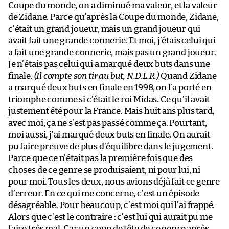
Coupe du monde, on a diminué ma valeur, et la valeur
de Zidane. Parce qu’après la Coupe du monde, Zidane,
c’était un grand joueur, mais un grand joueur qui
avait fait une grande connerie. Et moi, j’étais celui qui
a fait une grande connerie, mais pas un grand joueur.
Je n’étais pas celui qui a marqué deux buts dans une
finale.
(Il compte son tir au but, N.D.L.R.)
Quand Zidane
a marqué deux buts en finale en 1998, on l’a porté en
triomphe comme si c’était le roi Midas. Ce qu’il avait
justement été pour la France. Mais huit ans plus tard,
avec moi, ça ne s’est pas passé comme ça. Pourtant,
moi aussi, j’ai marqué deux buts en finale. On aurait
pu faire preuve de plus d’équilibre dans le jugement.
Parce que ce n’était pas la première fois que des
choses de ce genre se produisaient, ni pour lui, ni
pour moi. Tous les deux, nous avions déjà fait ce genre
d’erreur. En ce qui me concerne, c’est un épisode
désagréable. Pour beaucoup, c’est moi qui l’ai frappé.
Alors que c’est le contraire : c’est lui qui aurait pu me
faire très mal. Car un coup de tête de ce genre après