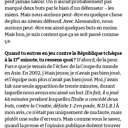
peut jamais savoir. On n’aurait probablement pas
marqué deux buts par le biais d’un défenseur – les
miens. Mais nous aurions peut-être eu quelque chose
de plus au niveau défensif. Avec Alessandro, nous
aurions peut-être encaissé quelques buts en moins.
Mais bon, je suis content que ça se soit passé comme
ça.
Quand tu entres en jeu contre la République tchèque
e
à la 17
minute, tu ressens quoi ?
D’abord, de la peur.
Parce que je venais de l’échec de la Coupe du monde
en Asie. En 2002, j’étais jeune, je n’avais pas bien joué,
et l’équipe non plus n’avait pas bien joué. Moi, j’avais
fait une seule apparition de trente minutes, durant
laquelle nous avons encaissé un but.
(En fait, il a joué
66 minutes pendant lesquelles l’Italie a concédé deux
buts, contre la Croatie, défaite 1-2 en poule, N.D.L.R.)
À
mon avis, ce n’était pas uniquement de ma faute, mais
plutôt une suite d’erreurs. Mais comme vous le savez,
quand la presse et l’opinion publique doivent trouver