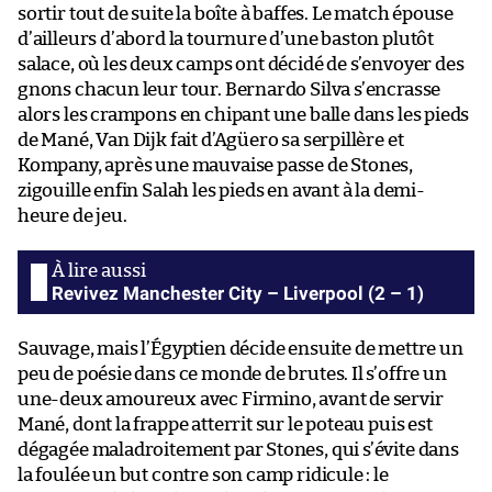
sortir tout de suite la boîte à baffes. Le match épouse
d’ailleurs d’abord la tournure d’une baston plutôt
salace, où les deux camps ont décidé de s’envoyer des
gnons chacun leur tour. Bernardo Silva s’encrasse
alors les crampons en chipant une balle dans les pieds
de Mané, Van Dijk fait d’Agüero sa serpillère et
Kompany, après une mauvaise passe de Stones,
zigouille enfin Salah les pieds en avant à la demi-
heure de jeu.
Revivez Manchester City – Liverpool (2 – 1)
Sauvage, mais l’Égyptien décide ensuite de mettre un
peu de poésie dans ce monde de brutes. Il s’offre un
une-deux amoureux avec Firmino, avant de servir
Mané, dont la frappe atterrit sur le poteau puis est
dégagée maladroitement par Stones, qui s’évite dans
la foulée un but contre son camp ridicule : le