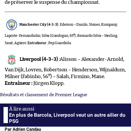
de préserver le suspense du championnat.
Manchester City (4-3-3)
: Ederson – Danilo, Stones, Kompany,
e
Laporte- Fernandinho, Silva (Gundogan, 65
), Bernardo Silva – Sterling,
Sané, Agüero.
Entraîneur :
Pep Guardiola.
Liverpool (4-3-3)
:Alisson – Alexander-Arnold,
Van Dijk, Lovren, Robertson – Henderson, Wijnaldum,
e
Milner (Fabinho, 56
) – Salah, Firmino, Mane.
Entraîneur :
Jürgen Klopp.
Résultats et classement de Premier League
En plus de Barcola, Liverpool veut un autre ailier du
PSG
Par Adrien Candau