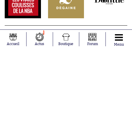
1
Accueil
Actus
Boutique
Forum
Menu
Abonnements
Contacts
La boutique SO PRESS
Mentions légales
Conditions générales d'utilisation
Publicité
Consentement RGPD
Recrutement
Joueurs en
Équipes en
tendance
tendance
Khalis Merah
FIFA
Loïs Openda
Real Madrid
Moussa
Bordeaux
Niakhaté
France
Nicolás
Chelsea
Tagliafico
Paris Saint-