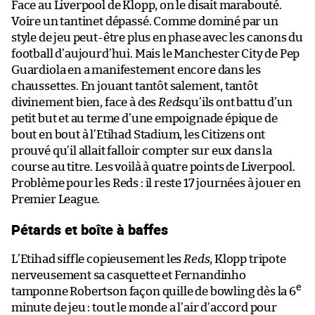
Face au Liverpool de Klopp, on le disait marabouté.
Voire un tantinet dépassé. Comme dominé par un
style de jeu peut-être plus en phase avec les canons du
football d’aujourd’hui. Mais le Manchester City de Pep
Guardiola en a manifestement encore dans les
chaussettes. En jouant tantôt salement, tantôt
divinement bien, face à des
Reds
qu’ils ont battu d’un
petit but et au terme d’une empoignade épique de
bout en bout à l’Etihad Stadium, les Citizens ont
prouvé qu’il allait falloir compter sur eux dans la
course au titre. Les voilà à quatre points de Liverpool.
Problème pour les Reds : il reste 17 journées à jouer en
Premier League.
Pétards et boîte à baffes
L’Etihad siffle copieusement les
Reds
, Klopp tripote
nerveusement sa casquette et Fernandinho
e
tamponne Robertson façon quille de bowling dès la 6
minute de jeu : tout le monde a l’air d’accord pour