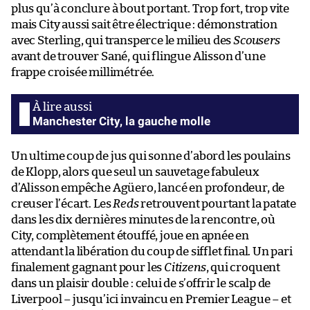
plus qu’à conclure à bout portant. Trop fort, trop vite
mais City aussi sait être électrique : démonstration
avec Sterling, qui transperce le milieu des
Scousers
avant de trouver Sané, qui flingue Alisson d’une
frappe croisée millimétrée.
Manchester City, la gauche molle
Un ultime coup de jus qui sonne d’abord les poulains
de Klopp, alors que seul un sauvetage fabuleux
d’Alisson empêche Agüero, lancé en profondeur, de
creuser l’écart. Les
Reds
retrouvent pourtant la patate
dans les dix dernières minutes de la rencontre, où
City, complètement étouffé, joue en apnée en
attendant la libération du coup de sifflet final. Un pari
finalement gagnant pour les
Citizens
, qui croquent
dans un plaisir double : celui de s’offrir le scalp de
Liverpool – jusqu’ici invaincu en Premier League – et