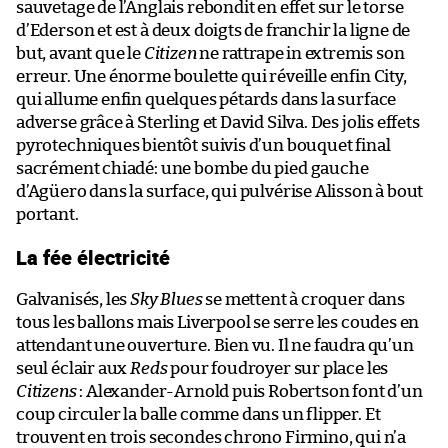
sauvetage de l’Anglais rebondit en effet sur le torse
d’Ederson et est à deux doigts de franchir la ligne de
but, avant que le
Citizen
ne rattrape in extremis son
erreur. Une énorme boulette qui réveille enfin City,
qui allume enfin quelques pétards dans la surface
adverse grâce à Sterling et David Silva. Des jolis effets
pyrotechniques bientôt suivis d’un bouquet final
sacrément chiadé: une bombe du pied gauche
d’Agüero dans la surface, qui pulvérise Alisson à bout
portant.
La fée électricité
Galvanisés, les
Sky Blues
se mettent à croquer dans
tous les ballons mais Liverpool se serre les coudes en
attendant une ouverture. Bien vu. Il ne faudra qu’un
seul éclair aux
Reds
pour foudroyer sur place les
Citizens
: Alexander-Arnold puis Robertson font d’un
coup circuler la balle comme dans un flipper. Et
trouvent en trois secondes chrono Firmino, qui n’a