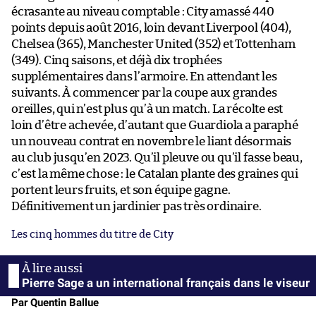
écrasante au niveau comptable : City amassé 440
points depuis août 2016, loin devant Liverpool (404),
Chelsea (365), Manchester United (352) et Tottenham
(349). Cinq saisons, et déjà dix trophées
supplémentaires dans l’armoire. En attendant les
suivants. À commencer par la coupe aux grandes
oreilles, qui n’est plus qu’à un match. La récolte est
loin d’être achevée, d’autant que Guardiola a paraphé
un nouveau contrat en novembre le liant désormais
au club jusqu’en 2023. Qu’il pleuve ou qu’il fasse beau,
c’est la même chose : le Catalan plante des graines qui
portent leurs fruits, et son équipe gagne.
Définitivement un jardinier pas très ordinaire.
Les cinq hommes du titre de City
Pierre Sage a un international français dans le viseur
Par Quentin Ballue