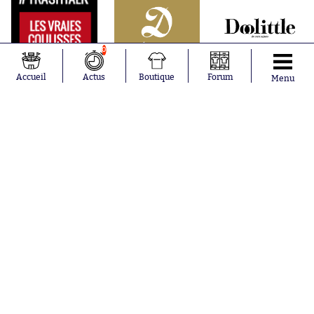
0
Accueil
Actus
Boutique
Forum
Menu
Abonnements
Contacts
La boutique SO PRESS
Mentions légales
Conditions générales d'utilisation
Publicité
Consentement RGPD
Recrutement
Joueurs en
Équipes en
tendance
tendance
Maghnes
Paris Saint-
Akliouche
Germain
Mohamed
Olympique de