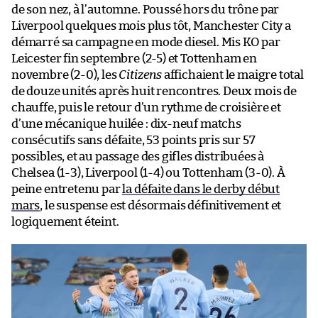
de son nez, à l’automne. Poussé hors du trône par
Liverpool quelques mois plus tôt, Manchester City a
démarré sa campagne en mode diesel. Mis KO par
Leicester fin septembre (2-5) et Tottenham en
novembre (2-0), les
Citizens
affichaient le maigre total
de douze unités après huit rencontres. Deux mois de
chauffe, puis le retour d’un rythme de croisière et
d’une mécanique huilée : dix-neuf matchs
consécutifs sans défaite, 53 points pris sur 57
possibles, et au passage des gifles distribuées à
Chelsea (1-3), Liverpool (1-4) ou Tottenham (3-0). À
peine entretenu par
la défaite dans le derby début
mars
, le suspense est désormais définitivement et
logiquement éteint.