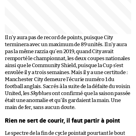
Il n’y aura pas de record de points, puisque City
terminera avec un maximum de 89 unités. Il n’y aura
pas la même razzia qu’en 2019, quand City avait
remporté le championnat, les deux coupes nationales
ainsi que le Community Shield, puisque la Cup s’est
envolée il y a trois semaines. Mais il y a une certitude :
Manchester City demeure l’écurie numéro 1 du
football anglais. Sacrés à la suite de la défaite du voisin
United, les
Skyblues
ont confirmé que la saison passée
était une anomalie et qu’ils gardaient la main. Une
main de fer, sans aucun doute.
Rien ne sert de courir, il faut partir à point
Le spectre de la fin de cycle pointait pourtant le bout