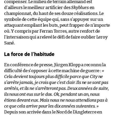
compenser. Le milieu de terrain allemand est
d’ailleurs le meilleur artificier des
Skyblues
en
championnat, du haut de ses douze réalisations. Le
symbole de cette équipe qui, sans s’appuyer sur un
attaquant empilant les buts, peut frapper de n’importe
où. Y compris par Ferran Torres, autre renfort de
l’intersaison qui a relevé le défi de faire oublier Leroy
Sané.
La force de l’habitude
En conférence de presse, Jürgen Klopp a reconnu la
difficulté de s’opposer à cette machine de guerre :
«
Cela devient toujours plus difficile parce que City ne
s’arrête jamais, je crois que c’est clair. Ils ne se sont pas
arrêtés, et ils ne s’arrêteront pas. Deux années de suite,
ils nous ont eus sur le dos. Ok, pendant un an, nous
étions devant eux. Mais nous ne nous attendions pas à
ce que cela arrive pour les dix années suivantes. »
Depuis son arrivée dans le Nord de l’Angleterre en