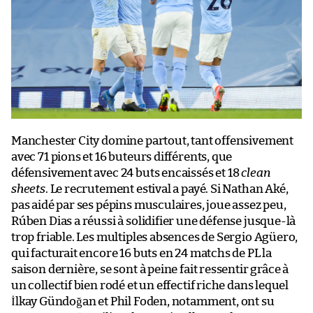
Manchester City domine partout, tant offensivement
avec 71 pions et 16 buteurs différents, que
défensivement avec 24 buts encaissés et 18
clean
sheets
. Le recrutement estival a payé. Si Nathan Aké,
pas aidé par ses pépins musculaires, joue assez peu,
Rúben Dias a réussi à solidifier une défense jusque-là
trop friable. Les multiples absences de Sergio Agüero,
qui facturait encore 16 buts en 24 matchs de PL la
saison dernière, se sont à peine fait ressentir grâce à
un collectif bien rodé et un effectif riche dans lequel
İlkay Gündoğan et Phil Foden, notamment, ont su