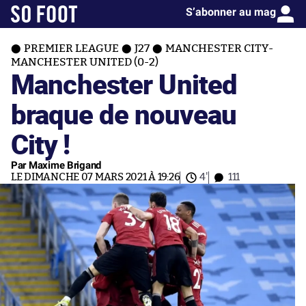
S’abonner au mag
PREMIER LEAGUE
J27
MANCHESTER CITY-
MANCHESTER UNITED (0-2)
Manchester United
braque de nouveau
City !
Par Maxime Brigand
LE DIMANCHE 07 MARS 2021 À 19:26
4'
111