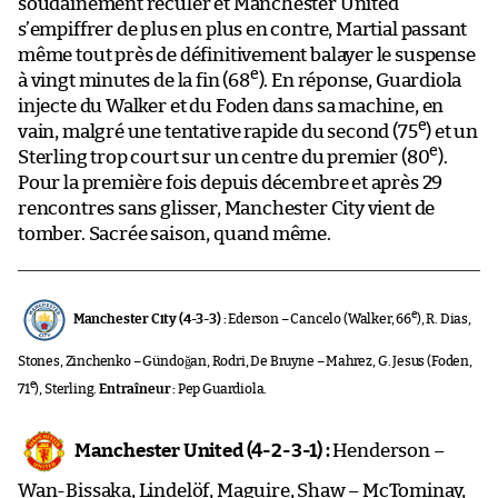
soudainement reculer et Manchester United
s’empiffrer de plus en plus en contre, Martial passant
même tout près de définitivement balayer le suspense
e
à vingt minutes de la fin (68
). En réponse, Guardiola
injecte du Walker et du Foden dans sa machine, en
e
vain, malgré une tentative rapide du second (75
) et un
e
Sterling trop court sur un centre du premier (80
).
Pour la première fois depuis décembre et après 29
rencontres sans glisser, Manchester City vient de
tomber. Sacrée saison, quand même.
e
Manchester City (4-3-3) :
Ederson – Cancelo (Walker, 66
), R. Dias,
Stones, Zinchenko – Gündoğan, Rodri, De Bruyne – Mahrez, G. Jesus (Foden,
e
71
), Sterling.
Entraîneur :
Pep Guardiola.
Manchester United (4-2-3-1) :
Henderson –
Wan-Bissaka, Lindelöf, Maguire, Shaw – McTominay,