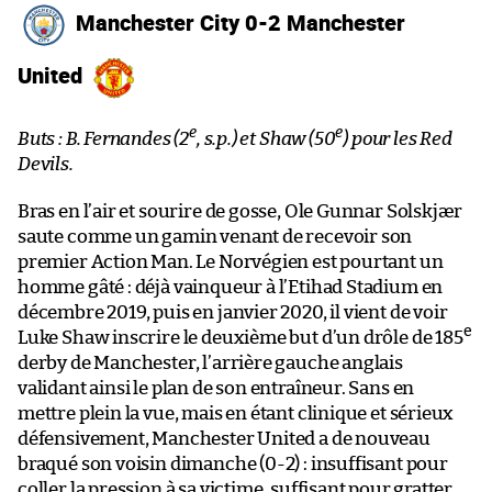
Manchester City 0-2 Manchester
United
e
e
Buts : B. Fernandes (2
, s.p.) et Shaw (50
) pour les Red
Devils.
Bras en l’air et sourire de gosse, Ole Gunnar Solskjær
saute comme un gamin venant de recevoir son
premier Action Man. Le Norvégien est pourtant un
homme gâté : déjà vainqueur à l’Etihad Stadium en
décembre 2019, puis en janvier 2020, il vient de voir
e
Luke Shaw inscrire le deuxième but d’un drôle de 185
derby de Manchester, l’arrière gauche anglais
validant ainsi le plan de son entraîneur. Sans en
mettre plein la vue, mais en étant clinique et sérieux
défensivement, Manchester United a de nouveau
braqué son voisin dimanche (0-2) : insuffisant pour
coller la pression à sa victime, suffisant pour gratter