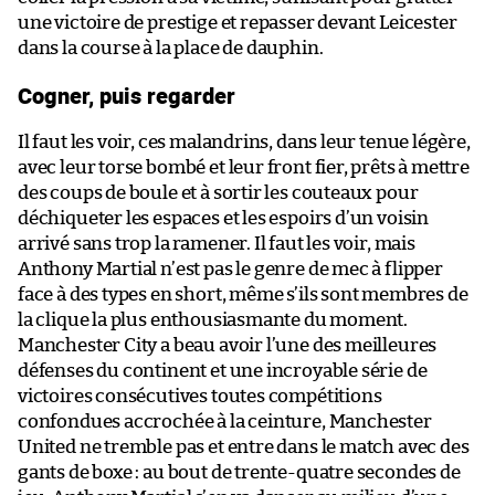
une victoire de prestige et repasser devant Leicester
dans la course à la place de dauphin.
Cogner, puis regarder
Il faut les voir, ces malandrins, dans leur tenue légère,
avec leur torse bombé et leur front fier, prêts à mettre
des coups de boule et à sortir les couteaux pour
déchiqueter les espaces et les espoirs d’un voisin
arrivé sans trop la ramener. Il faut les voir, mais
Anthony Martial n’est pas le genre de mec à flipper
face à des types en short, même s’ils sont membres de
la clique la plus enthousiasmante du moment.
Manchester City a beau avoir l’une des meilleures
défenses du continent et une incroyable série de
victoires consécutives toutes compétitions
confondues accrochée à la ceinture, Manchester
United ne tremble pas et entre dans le match avec des
gants de boxe : au bout de trente-quatre secondes de