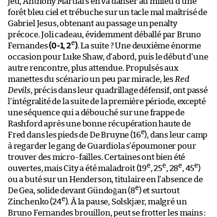
jeu, Anthony Martial s’en va danser au milieu d’une
forêt bleu ciel et trébuche sur un tacle mal maîtrisé de
Gabriel Jesus, obtenant au passage un penalty
précoce. Joli cadeau, évidemment déballé par Bruno
e
Fernandes
(0-1, 2
)
. La suite ? Une deuxième énorme
occasion pour Luke Shaw, d’abord, puis le début d’une
autre rencontre, plus attendue. Propulsés aux
manettes du scénario un peu par miracle, les
Red
Devils
, précis dans leur quadrillage défensif, ont passé
l’intégralité de la suite de la première période, excepté
une séquence qui a débouché sur une frappe de
Rashford après une bonne récupération haute de
e
Fred dans les pieds de De Bruyne (16
), dans leur camp
à regarder le gang de Guardiola s’époumoner pour
trouver des micro-failles. Certaines ont bien été
e
e
e
e
ouvertes, mais City a été maladroit (19
, 25
, 28
, 45
)
ou a buté sur un Henderson, titulaire en l’absence de
e
De Gea, solide devant Gündoğan (8
) et surtout
e
Zinchenko (24
). À la pause, Solskjær, malgré un
Bruno Fernandes brouillon, peut se frotter les mains :