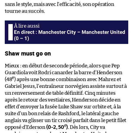
sans le style, mais avec l’efficacité, son opération
tourne au succès.
En direct : Manchester City – Manchester United
(0 – 1)
Shaw must go on
Mieux : en début de seconde période, alors que Pep
Guardiola voit Rodri canarder la barre d’Henderson
e
(48
) après une bonne combinaison avec Mahrez et
Gabriel Jesus, l’entraîneur norvégien assiste surtout à
un renversement de table définitif. Cinq minutes
après le retour des vestiaires, Henderson décide en
effet d’envoyer la fusée Luke Shaw sur orbite et, à la
suite d’un bon relais de Rashford, le latéral gauche
anglais va glisser un tir croisé parfait dans le petit filet
e
opposé d’Ederson
(0-2, 50
)
. Dès lors, City va