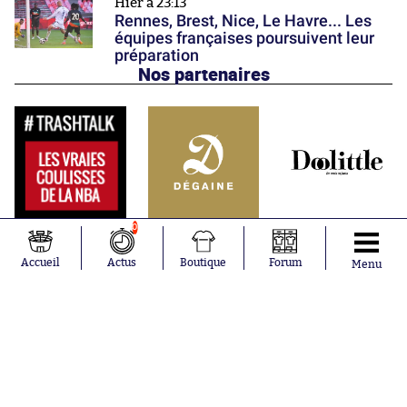
Hier à 23:13
Rennes, Brest, Nice, Le Havre... Les
équipes françaises poursuivent leur
préparation
Nos partenaires
0
Accueil
Actus
Boutique
Forum
Menu
Abonnements
Contacts
La boutique SO PRESS
Mentions légales
Conditions générales d'utilisation
Publicité