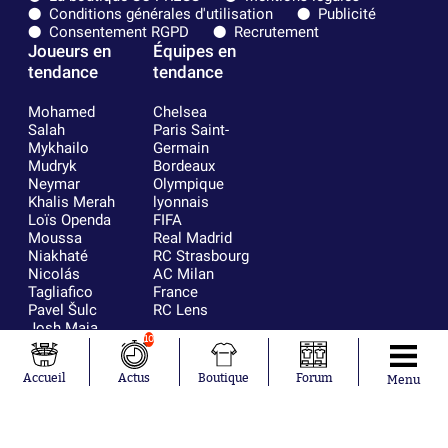
Conditions générales d'utilisation
Publicité
Consentement RGPD
Recrutement
Joueurs en
Équipes en
tendance
tendance
Mohamed
Chelsea
Salah
Paris Saint-
Mykhailo
Germain
Mudryk
Bordeaux
Neymar
Olympique
Khalis Merah
lyonnais
Loïs Openda
FIFA
Moussa
Real Madrid
Niakhaté
RC Strasbourg
Nicolás
AC Milan
Tagliafico
France
Pavel Šulc
RC Lens
Josh Maja
10
Gauthier Hein
Accueil
Actus
Boutique
Forum
Menu