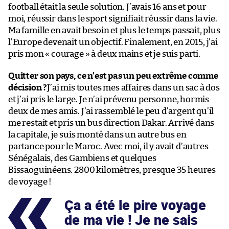
football était la seule solution. J’avais 16 ans et pour
moi, réussir dans le sport signifiait réussir dans la vie.
Ma famille en avait besoin et plus le temps passait, plus
l’Europe devenait un objectif. Finalement, en 2015, j’ai
pris mon « courage » à deux mains et je suis parti.
Quitter son pays, ce n’est pas un peu extrême comme
décision ?
J’ai mis toutes mes affaires dans un sac à dos
et j’ai pris le large. Je n’ai prévenu personne, hormis
deux de mes amis. J’ai rassemblé le peu d’argent qu’il
me restait et pris un bus direction Dakar. Arrivé dans
la capitale, je suis monté dans un autre bus en
partance pour le Maroc. Avec moi, il y avait d’autres
Sénégalais, des Gambiens et quelques
Bissaoguinéens. 2800 kilomètres, presque 35 heures
de voyage !
Ça a été le pire voyage
de ma vie ! Je ne sais