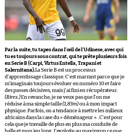
Par la suite, tu tapes dans l’œil de l’Udinese, avec qui
tu es toujours sous contrat, qui te prête plusieurs fois
en Serie B (Carpi, Virtus Entella, Trapani et
Salernitana).
La Serie B est un processus
d’apprentissage classique. C’est marrant parce que je
m’imaginais toujours évoluer en numéro 10 et faire
des passes décisives, mais j’ai fini en récupérateur.
(Rires.)
En revanche, je ne veux pas que l’on me
réduise à ma simple taille
(1,83m)
ou à mon impact
physique. Parfois, on a tendance à mettre les milieux
africains dans la case du « déménageur » . C’est pour
cela que je travaille de plus en plus ma conduite de
balle et mon jeu long. J’exploite au maximum ce que