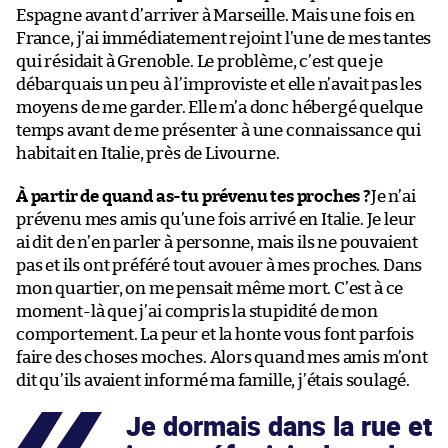
Espagne avant d’arriver à Marseille. Mais une fois en
France, j’ai immédiatement rejoint l’une de mes tantes
qui résidait à Grenoble. Le problème, c’est que je
débarquais un peu à l’improviste et elle n’avait pas les
moyens de me garder. Elle m’a donc hébergé quelque
temps avant de me présenter à une connaissance qui
habitait en Italie, près de Livourne.
À partir de quand as-tu prévenu tes proches ?
Je n’ai
prévenu mes amis qu’une fois arrivé en Italie. Je leur
ai dit de n’en parler à personne, mais ils ne pouvaient
pas et ils ont préféré tout avouer à mes proches. Dans
mon quartier, on me pensait même mort. C’est à ce
moment-là que j’ai compris la stupidité de mon
comportement. La peur et la honte vous font parfois
faire des choses moches. Alors quand mes amis m’ont
dit qu’ils avaient informé ma famille, j’étais soulagé.
Je dormais dans la rue et