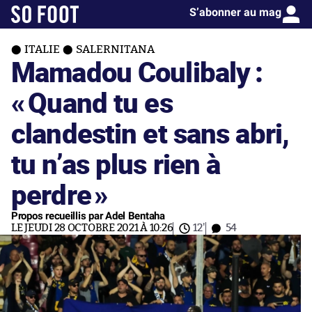
S’abonner au mag
ITALIE
SALERNITANA
Mamadou Coulibaly :
«
Quand tu es
clandestin et sans abri,
tu n’as plus rien à
perdre
»
Propos recueillis par Adel Bentaha
LE JEUDI 28 OCTOBRE 2021 À 10:26
12'
54