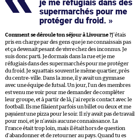
je me réfugiais dans des
supermarchés pour me
protéger du froid.
Comment se déroule ton séjour à Livourne ?
J’étais
pris en charge par des gens que je ne connaissais pas
et ça devenait pesant de vivre chez des inconnus. Je
suis donc parti. Je dormais dans la rue et je me
réfugiais dans des supermarchés pour me protéger
du froid. Je squattais souvent le même quartier, près
du centre-ville. Dans la zone, il y avait un gymnase
avec une équipe de futsal. Un jour, l’un des membres
est venu me voir pour me demander de compléter
leur groupe, et à partir de là, j’ai repris contact avec le
football. Ils me filaient parfois un billet ou deux et me
payaient une pizza pour le soir. Il n’y avait pas de travail
pour moi, et je n’avais aucune connaissance. La
France était trop loin, mais il était hors de question
d’abandonner et de retourner au pays. Quand tu es