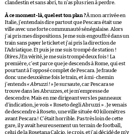
clandestin et sans abri, tu n’as plus rien à perdre.
À ce moment-là, quel est ton plan ?
À mon arrivée en
Italie, j’entendais dire partout que Pescara était une
ville avec une forte communauté sénégalaise. Alors
j’ai pris mes dispositions. Je me suis engouffré dans un
train sans payer le ticket et j’ai pris la direction de
l’Adriatique. Et puis je me suis trompé de station !
(Rires.)
En vérité, je me suis trompé deux fois ! La
première, c’est parce que je descends à Rome, qui est
pourtant à l’opposé complet de Pescara. Je fraude
donc une deuxième fois le train, et à mi-chemin
j’entends
« Abruzzi ! »
Je sursaute, car Pescara se
trouve dans les Abruzzes, et je m’empresse de
descendre. Mais en me dirigeant vers les panneaux
d’indication, je vois « Roseto degli Abruzzi » . Je venais
de descendre à Roseto, une ville située 40 kilomètres
avant Pescara ! C’était horrible. Pas très loin de cette
gare, il y avait heureusement un terrain de football,
celui de la Rosetana Calcio, je crois, et j’ai décidé de m’y