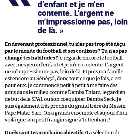
d’enfant et je m’en
contente. L’argent ne
m’impressionne pas, loin
de là.
En devenant professionnel, tu n’as pas trop été déçu
par le monde du football et ses coulisses ? Tu n’as pas
changé tes habitudes ?
Je regarde encore le football
avec mes yeux d’enfant et je m’en contente. L’argent
ne m’impressionne pas, loin de là. Et puis ma famille
est encore au Sénégal, donc tout ce que je fais, c’est
pour eux. Je commence petit à petit à me faire des
amis dans le milieu comme Demba Thiam, le gardien
de but de la SPAL ou son coéquipier Demba Seck. Je
suis également très proche du grand frère du Messin
Pape Matar Sarr. On a grandi ensemble et aujourd’hui,
voilà que son petit frangin signe à Tottenham !
Quels sont tes prochains objectifs ?
La sélection du