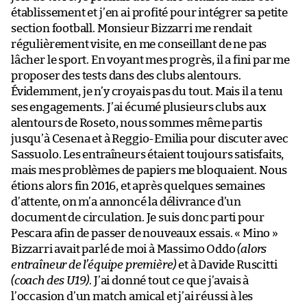
établissement et j’en ai profité pour intégrer sa petite
section football. Monsieur Bizzarri me rendait
régulièrement visite, en me conseillant de ne pas
lâcher le sport. En voyant mes progrès, il a fini par me
proposer des tests dans des clubs alentours.
Évidemment, je n’y croyais pas du tout. Mais il a tenu
ses engagements. J’ai écumé plusieurs clubs aux
alentours de Roseto, nous sommes même partis
jusqu’à Cesena et à Reggio-Emilia pour discuter avec
Sassuolo. Les entraîneurs étaient toujours satisfaits,
mais mes problèmes de papiers me bloquaient. Nous
étions alors fin 2016, et après quelques semaines
d’attente, on m’a annoncé la délivrance d’un
document de circulation. Je suis donc parti pour
Pescara afin de passer de nouveaux essais. « Mino »
Bizzarri avait parlé de moi à Massimo Oddo
(alors
entraîneur de l’équipe première)
et à Davide Ruscitti
(coach des U19)
. J’ai donné tout ce que j’avais à
l’occasion d’un match amical et j’ai réussi à les