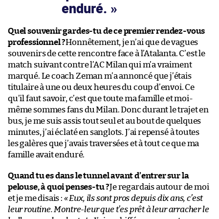
enduré.
Quel souvenir gardes-tu de ce premier rendez-vous
professionnel ?
Honnêtement, je n’ai que de vagues
souvenirs de cette rencontre face à l’Atalanta. C’est le
match suivant contre l’AC Milan qui m’a vraiment
marqué. Le coach Zeman m’a annoncé que j’étais
titulaire à une ou deux heures du coup d’envoi. Ce
qu’il faut savoir, c’est que toute ma famille et moi-
même sommes fans du Milan. Donc durant le trajet en
bus, je me suis assis tout seul et au bout de quelques
minutes, j’ai éclaté en sanglots. J’ai repensé à toutes
les galères que j’avais traversées et à tout ce que ma
famille avait enduré.
Quand tu es dans le tunnel avant d’entrer sur la
pelouse, à quoi penses-tu ?
Je regardais autour de moi
et je me disais :
« Eux, ils sont pros depuis dix ans, c’est
leur routine. Montre-leur que t’es prêt à leur arracher le