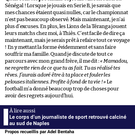
Sénégal ! Lorsque je jouais en Serie B, je savais que
mes chances étaient quasi nulles, car le championnat
n’est pas beaucoup observé. Mais maintenant, je n’ai
plus d’excuses. En plus, les Lions de la Téranga jouent
leurs matchs chez moi, à Thiès. C’est facile de dire ça
maintenant, mais je serais prêt à refaire tout ce voyage
! En y mettant la forme évidemment et sans faire
souffrir ma famille. Quand je discute de tout ce
parcours avec mon grand frère, il me dit :
« Mamadou,
ne regrette rien de ce que tu as fait. Tu as réalisé tes
rêves. J’aurais adoré être à ta place et fouler les
pelouses italiennes. Profite à fond de ta vie ! »
Le
football m’a donné beaucoup trop de choses pour
avoir des regrets aujourd’hui.
Le corps d’un journaliste de sport retrouvé calciné
au sud de Naples
Propos recueillis par Adel Bentaha