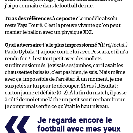
j’ai pu connaître dans le football de rue.
Tu as des références à ce poste ?
Le modèle absolu
reste Yaya Touré. C’est la preuve vivante qu’on peut
manier le ballon avec un physique XXL.
Quel adversaire t’a le plus impressionné ?
(Il réfléchit.)
Paulo Dybala ! J’ai joué contre lui avec Pescara, et il m’a
rendu fou ! Il est tout petit avec des mollets
surdimensionnés. Je visais ses jambes, car il avait les
chaussettes baissés, c’est pas bien, je sais. Mais même
avec ça, impossible de l’arrêter. À un moment, je me
suis jeté sur lui pour le découper.
(Rires.)
Résultat :
carton jaune et défaite (0-2). À la fin du match, il passe
à côté de moi et me lâche un petit sourire chambreur.
Je comprenais enfin ce qu’était le haut niveau.
Je regarde encore le
football avec mes yeux