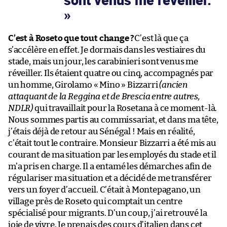
C’est à Roseto que tout change ?
C’est là que ça
s’accélère en effet. Je dormais dans les vestiaires du
stade, mais un jour, les carabinieri sont venus me
réveiller. Ils étaient quatre ou cinq, accompagnés par
un homme, Girolamo « Mino » Bizzarri
(ancien
attaquant de la Reggina et de Brescia entre autres,
NDLR)
qui travaillait pour la Rosetana à ce moment-là.
Nous sommes partis au commissariat, et dans ma tête,
j’étais déjà de retour au Sénégal ! Mais en réalité,
c’était tout le contraire. Monsieur Bizzarri a été mis au
courant de ma situation par les employés du stade et il
m’a pris en charge. Il a entamé les démarches afin de
régulariser ma situation et a décidé de me transférer
vers un foyer d’accueil. C’était à Montepagano, un
village près de Roseto qui comptait un centre
spécialisé pour migrants. D’un coup, j’ai retrouvé la
joie de vivre. Je prenais des cours d’italien dans cet