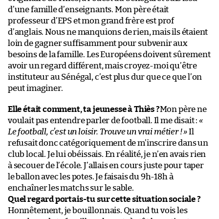
d’une famille d’enseignants. Mon père était
professeur d’EPS et mon grand frère est prof
d’anglais. Nous ne manquions de rien, mais ils étaient
loin de gagner suffisamment pour subvenir aux
besoins de la famille. Les Européens doivent sûrement
avoir un regard différent, mais croyez-moi qu’être
instituteur au Sénégal, c’est plus dur que ce que l’on
peut imaginer.
Elle était comment, ta jeunesse à Thiès ?
Mon père ne
voulait pas entendre parler de football. Il me disait :
«
Le football, c’est un loisir. Trouve un vrai métier ! »
Il
refusait donc catégoriquement de m’inscrire dans un
club local. Je lui obéissais. En réalité, je n’en avais rien
à secouer de l’école. J’allais en cours juste pour taper
le ballon avec les potes. Je faisais du 9h-18h à
enchaîner les matchs sur le sable.
Quel regard portais-tu sur cette situation sociale ?
Honnêtement, je bouillonnais. Quand tu vois les