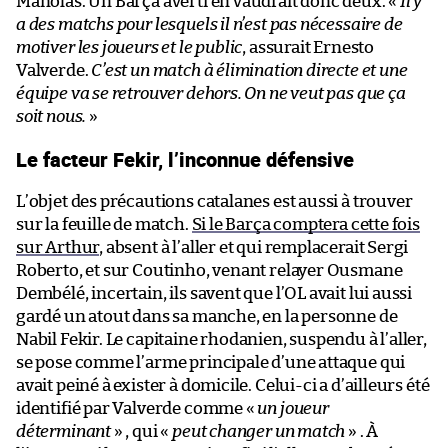
Manolas. Un Barça averti en vaudrait donc deux. «
Il y
a des matchs pour lesquels il n’est pas nécessaire de
motiver les joueurs et le public
, assurait Ernesto
Valverde.
C’est un match à élimination directe et une
équipe va se retrouver dehors. On ne veut pas que ça
soit nous.
»
Le facteur Fekir, l’inconnue défensive
L’objet des précautions catalanes est aussi à trouver
sur la feuille de match.
Si le Barça comptera cette fois
sur Arthur
, absent à l’aller et qui remplacerait Sergi
Roberto, et sur Coutinho, venant relayer Ousmane
Dembélé, incertain, ils savent que l’OL avait lui aussi
gardé un atout dans sa manche, en la personne de
Nabil Fekir. Le capitaine rhodanien, suspendu à l’aller,
se pose comme l’arme principale d’une attaque qui
avait peiné à exister à domicile. Celui-ci a d’ailleurs été
identifié par Valverde comme «
un joueur
déterminant
» , qui «
peut changer un match
» . À