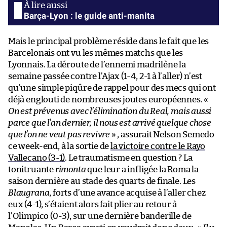
Barça-Lyon : le guide anti-manita
Mais le principal problème réside dans le fait que les
Barcelonais ont vu les mêmes matchs que les
Lyonnais. La déroute de l’ennemi madrilène la
semaine passée contre l’Ajax (1-4, 2-1 à l’aller) n’est
qu’une simple piqûre de rappel pour des mecs qui ont
déjà englouti de nombreuses joutes européennes. «
On est prévenus avec l’élimination du Real, mais aussi
parce que l’an dernier, il nous est arrivé quelque chose
que l’on ne veut pas revivre
» , assurait Nelson Semedo
ce week-end, à la sortie de
la victoire contre le Rayo
Vallecano (3-1)
. Le traumatisme en question ? La
tonitruante
rimonta
que leur a infligée la Roma la
saison dernière au stade des quarts de finale. Les
Blaugrana
, forts d’une avance acquise à l’aller chez
eux (4-1), s’étaient alors fait plier au retour à
l’Olimpico (0-3), sur une dernière banderille de