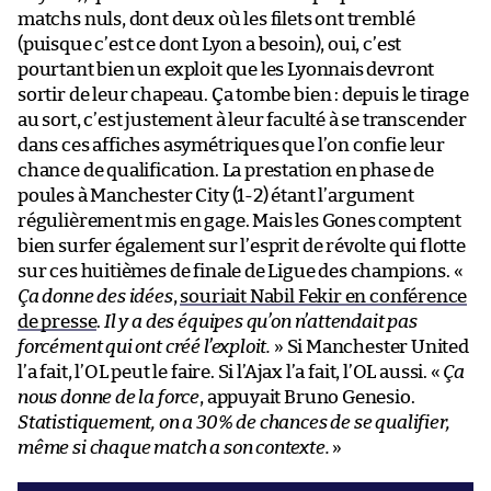
matchs nuls, dont deux où les filets ont tremblé
(puisque c’est ce dont Lyon a besoin), oui, c’est
pourtant bien un exploit que les Lyonnais devront
sortir de leur chapeau. Ça tombe bien : depuis le tirage
au sort, c’est justement à leur faculté à se transcender
dans ces affiches asymétriques que l’on confie leur
chance de qualification. La prestation en phase de
poules à Manchester City (1-2) étant l’argument
régulièrement mis en gage. Mais les Gones comptent
bien surfer également sur l’esprit de révolte qui flotte
sur ces huitièmes de finale de Ligue des champions. «
Ça donne des idées
,
souriait Nabil Fekir en conférence
de presse
.
Il y a des équipes qu’on n’attendait pas
forcément qui ont créé l’exploit.
» Si Manchester United
l’a fait, l’OL peut le faire. Si l’Ajax l’a fait, l’OL aussi. «
Ça
nous donne de la force
, appuyait Bruno Genesio.
Statistiquement, on a 30% de chances de se qualifier,
même si chaque match a son contexte.
»