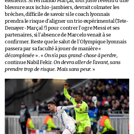
éléments. Si Fernando Marçal, tout juste revenu d’une
blessure aux ischio-jambiers, devrait colmater les
brèches, difficile de savoir si le coach lyonnais
prendra le risque d’aligner un trio expérimental (Tete-
Denayer-Marçal ?) pour contrer l’ogre Messi et ses
partenaires, si l’absence de Marcelo venait à se
confirmer. Reste que le salut de l’Olympique lyonnais
passera par sa faculté à jouer de manière «
décomplexée
» . «
On n’a pas grand-chose à perdre
,
continue Nabil Fekir.
On devra aller de l’avant, sans
prendre trop de risque. Mais sans peur.
»