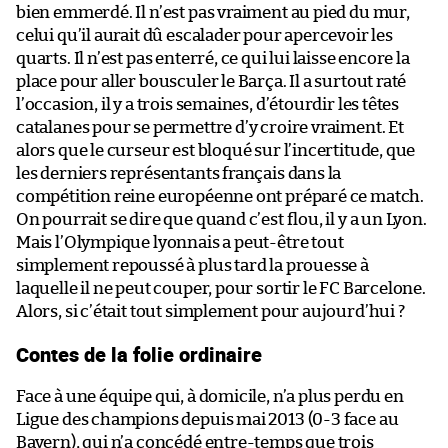
bien emmerdé. Il n’est pas vraiment au pied du mur,
celui qu’il aurait dû escalader pour apercevoir les
quarts. Il n’est pas enterré, ce qui lui laisse encore la
place pour aller bousculer le Barça. Il a surtout raté
l’occasion, il y a trois semaines, d’étourdir les têtes
catalanes pour se permettre d’y croire vraiment. Et
alors que le curseur est bloqué sur l’incertitude, que
les derniers représentants français dans la
compétition reine européenne ont préparé ce match.
On pourrait se dire que quand c’est flou, il y a un Lyon.
Mais l’Olympique lyonnais a peut-être tout
simplement repoussé à plus tard la prouesse à
laquelle il ne peut couper, pour sortir le FC Barcelone.
Alors, si c’était tout simplement pour aujourd’hui ?
Contes de la folie ordinaire
Face à une équipe qui, à domicile, n’a plus perdu en
Ligue des champions depuis mai 2013 (0-3 face au
Bayern), qui n’a concédé entre-temps que trois