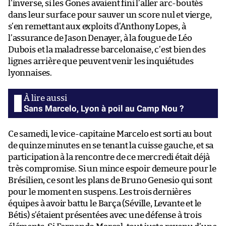
l’inverse, si les Gones avaient fini l’aller arc-boutés
dans leur surface pour sauver un score nul et vierge,
s’en remettant aux exploits d’Anthony Lopes, à
l’assurance de Jason Denayer, à la fougue de Léo
Dubois et la maladresse barcelonaise, c’est bien des
lignes arrière que peuvent venir les inquiétudes
lyonnaises.
Sans Marcelo, Lyon à poil au Camp Nou ?
Ce samedi, le vice-capitaine Marcelo est sorti au bout
de quinze minutes en se tenant la cuisse gauche, et sa
participation à la rencontre de ce mercredi était déjà
très compromise. Si un mince espoir demeure pour le
Brésilien, ce sont les plans de Bruno Genesio qui sont
pour le moment en suspens. Les trois dernières
équipes à avoir battu le Barça (Séville, Levante et le
Bétis) s’étaient présentées avec une défense à trois